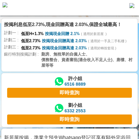
按揭利息低至2.73%,現金回贈高達 2.03%,保證全城最高！
主
計劃一
頁
低至H+1.3%
按揭現金回贈 2.1%
適用於新居屋
代
計劃二
理
低至2.73%
按揭現金回贈高達 2.03%
適用於一手及二手私樓
計劃三
搵
低至2.73%
按揭現金回贈高達 2.03%
適用於轉按套現
銀行特別按揭計劃
劏房、無稅單的自僱人士、
樓/
債務整合、資產審批(適合收入不足人士)、唐樓、村
成
屋等等
交
許小姐
6516 8889
業
即時查詢
主
放
劉小姐
6332 2553
盤
即時查詢
宅
谷
新居屋按揭，準業主預先Whatsapp登記可享有額外宅谷回