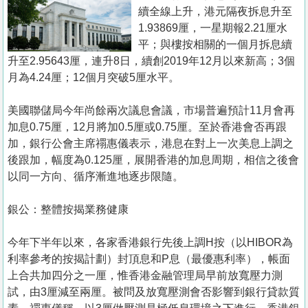
置
續全線上升，港元隔夜拆息升至
業
1.93869厘，一星期報2.21厘水
平；與樓按相關的一個月拆息續
手
升至2.95643厘，連升8日，續創2019年12月以來新高；3個
冊
月為4.24厘；12個月突破5厘水平。
關
美國聯儲局今年尚餘兩次議息會議，市場普遍預計11月會再
於
加息0.75厘，12月將加0.5厘或0.75厘。至於香港會否再跟
我
加，銀行公會主席禤惠儀表示，港息在對上一次美息上調之
們
後跟加，幅度為0.125厘，展開香港的加息周期，相信之後會
以同一方向、循序漸進地逐步限隨。
銀公：整體按揭業務健康
今年下半年以來，各家香港銀行先後上調H按（以HIBOR為
利率參考的按揭計劃）封頂息和P息（最優惠利率），帳面
上合共加四分之一厘，惟香港金融管理局早前放寬壓力測
試，由3厘減至兩厘。被問及放寬壓測會否影響到銀行貸款質