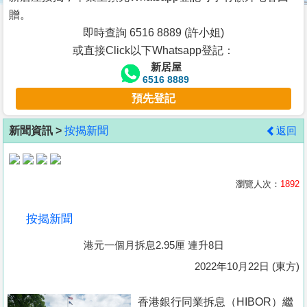
按
贈。
揭
即時查詢 6516 8889 (許小姐)
或直接Click以下Whatsapp登記：
地
新居屋
產
6516 8889
博
預先登記
客
新聞資訊 >
按揭新聞
返回
地
產
新
瀏覽人次：
1892
聞
按揭新聞
數
港元一個月拆息2.95厘 連升8日
據
公
2022年10月22日 (東方)
佈
香港銀行同業拆息（HIBOR）繼