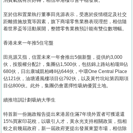
消費氣氛有所好轉，相信本港樓市會平穩發展。
至於信和置業執行董事田兆源表示，受惠於疫情穩定及社交
距離措施放寬等因素，旗下商場零售業務表現理想，相信隨
着世界盃等活動展開，整體零售業務預計能有雙位數增幅。
香港未來一年推5住宅盤
田兆源又指，信置未來一年會推出5個新盤，提供約3,000
伙，按股權分配計，集團佔1,500伙，包括錦上路站柏瓏III佔
680伙，日出康城凱柏峰II佔644伙，中環One Central Place
佔121伙，油塘通風樓項目佔792伙，以及黃竹坑站第四期項
目佔800伙。此外，集團仍會選擇性吸納優質土地。
續推培訓計劃吸納大學生
特首新一份施政報告提出來港居住滿7年境外置者可獲退還
15%買家印花稅，以吸引人才，黃永光支持相關政策，指相
較之前幾屆政府，新一屆政府更提出發展東盟市場，相信除