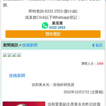
按
贈。
揭
即時查詢 6332 2553 (劉小姐)
或直接Click以下Whatsapp登記：
地
新居屋
產
6332 2553
博
預先登記
客
新聞資訊 >
按揭新聞
返回
地
產
新
瀏覽人次：
1664
聞
按揭新聞
數
信和黃永光：加強科研投資
據
公
2022年10月27日 (文匯報)
佈
信和置業副主席黃永光昨日於股