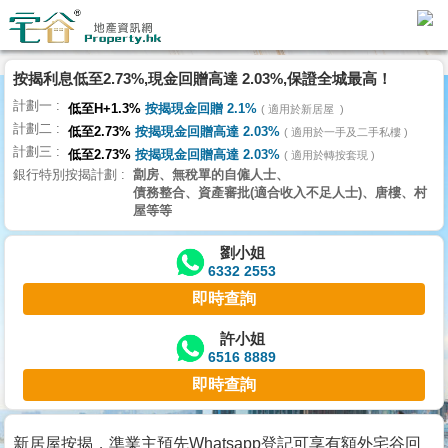
按揭利息低至2.73%,現金回贈高達 2.03%,保證全城最高！
主
計劃一
頁
低至H+1.3%
按揭現金回贈 2.1%
適用於新居屋
代
計劃二
低至2.73%
按揭現金回贈高達 2.03%
理
適用於一手及二手私樓
計劃三
搵
低至2.73%
按揭現金回贈高達 2.03%
適用於轉按套現
銀行特別按揭計劃
劏房、無稅單的自僱人士、
樓/
債務整合、資產審批(適合收入不足人士)、唐樓、村
成
屋等等
交
劉小姐
6332 2553
業
即時查詢
主
放
許小姐
6516 8889
盤
即時查詢
宅
谷
新居屋按揭，準業主預先Whatsapp登記可享有額外宅谷回