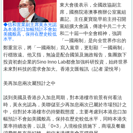
置
東大會後表示，全國政協副主
業
席，國務院港澳事務辦公室黨組
書記、主任夏寶龍早前主持召開
手
◆信和置業副主席黃永光認
黨組擴大會議，傳達中共二十大
冊
為本港息口加幅預計不會如
和二十屆一中全會精神，強調
美國般高，保持在歷史較低
水平。
「一國兩制」是向全世界作出的
關
鄭重宣示，將「一國兩制」寫入黨章，更彰顯「一國兩制」
於
行穩致遠。他又指，無論是配合國策及施政報告，集團旗下
我
投資初創企業的Sino Inno Lab都會加強科研投資，始終世界
們
未來對科技的需求會加大。香港文匯報訊（記者 梁悅琴）
美再加息兩次屬預計之中
談到美國及香港步入加息周期，對本港樓市前景有何看法
時，黃永光認為，美聯儲至少再加息兩次已屬於市場預計之
中，但對於本港樓市仍持樂觀態度，主要考慮到本港息口加
幅預計不會如美國般高，保持在歷史較低水平，同時本港失
業率持續改善，以及「0+3」入境檢疫措施下，商場及餐廳