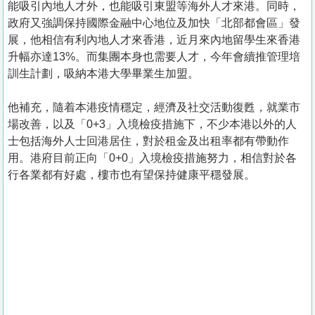
能吸引內地人才外，也能吸引東盟等海外人才來港。同時，
政府又強調保持國際金融中心地位及加快「北部都會區」發
展，他相信有利內地人才來香港，近月來內地留學生來香港
升幅亦達13%。而集團本身也需要人才，今年會續推管理培
訓生計劃，吸納本港大學畢業生加盟。
他補充，隨着本港疫情穩定，經濟及社交活動復甦，就業市
場改善，以及「0+3」入境檢疫措施下，不少本港以外的人
士包括海外人士回港居住，對於租金及出租率都有帶動作
用。港府目前正向「0+0」入境檢疫措施努力，相信對於各
行各業都有好處，樓市也有望保持健康平穩發展。