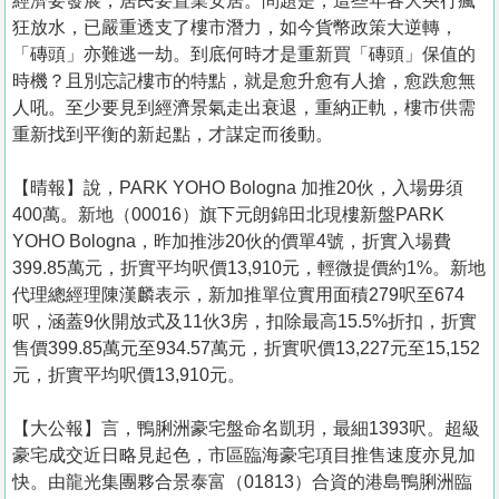
經濟要發展，居民要置業安居。問題是，這些年各大央行瘋
狂放水，已嚴重透支了樓市潛力，如今貨幣政策大逆轉，
「磚頭」亦難逃一劫。到底何時才是重新買「磚頭」保值的
時機？且別忘記樓市的特點，就是愈升愈有人搶，愈跌愈無
人吼。至少要見到經濟景氣走出衰退，重納正軌，樓市供需
重新找到平衡的新起點，才謀定而後動。
【晴報】說，PARK YOHO Bologna 加推20伙，入場毋須
400萬。新地（00016）旗下元朗錦田北現樓新盤PARK
YOHO Bologna，昨加推涉20伙的價單4號，折實入場費
399.85萬元，折實平均呎價13,910元，輕微提價約1%。新地
代理總經理陳漢麟表示，新加推單位實用面積279呎至674
呎，涵蓋9伙開放式及11伙3房，扣除最高15.5%折扣，折實
售價399.85萬元至934.57萬元，折實呎價13,227元至15,152
元，折實平均呎價13,910元。
【大公報】言， 鴨脷洲豪宅盤命名凱玥，最細1393呎。超級
豪宅成交近日略見起色，市區臨海豪宅項目推售速度亦見加
快。由龍光集團夥合景泰富（01813）合資的港島鴨脷洲臨