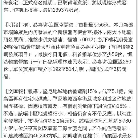
海豪宅，正式命名凱玥，已取得滿意紙，將以現樓形式發
售，短期上樓書，最細1393方呎起。
【明報】稱，必嘉坊‧迎匯今開價，首批最少56伙。本月新盤
市場除聚焦內房發展的全新樓盤有機會互撼外，兩大本地龍
頭發展商，推盤步伐亦提速。恒地（0012）旗下樓花期長逾
2年的紅磡黃埔街大型商住重建項目必嘉坊‧迎匯（首階段第2
期發展項目），最快今日開價，料首推單位涉至少56伙。恒
基物業營業（一）部總經理林達民表示，必嘉坊‧迎匯設280
伙，單位實用面積介乎192至514方呎，屬開放式至3房間
隔。
【文匯報】報導，堅尼地城地估值遭削15%，低至5.1億。港
島區再有住宅地供應，堅尼地城西寧街及域多利道迷你地皮
周五截標。因應樓市轉差，有個別測量師下調估值約15%，
不過，該幅市區地規模細小，相信仍會有不俗反應，以純住
宅發展計，市場估值約5.1億元起。該幅迷你地佔地約5,780
方呎，位於亨富閣及廣基工廠大廈之間，若作純住宅發展，
可建總樓面約46,243方呎。如興建商住樓宇，商業面積最多