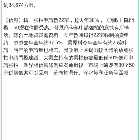
約34,674方呎。
【信報】稱，強拍申請暫22宗，超去年38%，《施政》降門
檻，50潛在併購受惠。發展商今年申請強拍的意欲有所轉
活。綜合土地審裁處資料，今年暫時錄得22宗強制拍賣申
請，超越去年全年約37.5%，業界料今年全年有約25宗申
請，明年的申請量也相若。就政府上月提出較具體的放寬強
拍申請門檻建議，大業主持有的業權份數最低僅60%便可申
請強拍，業界相信當條例草案通過後，市場上隨即有30至50
宗併購個案可以受惠，分布於灣仔、深水埗和旺角等區域。