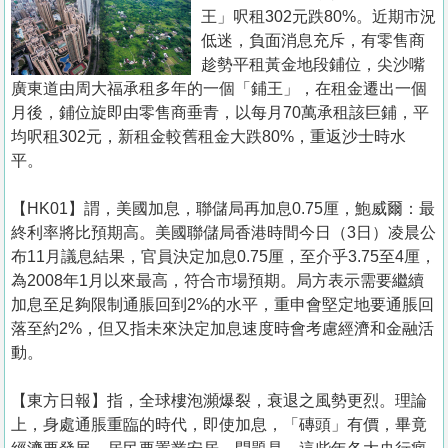
置
王」呎租302元跌80%。近期市況
業
低迷，負面消息充斥，有零售商
趁勢平租黃金地段鋪位，尖沙嘴
手
廣東道由周大福承租多年的一個「鋪王」，在租金遷出一個
冊
月後，鋪位旋即由零售商垂青，以每月70萬承租該巨鋪，平
均呎租302元，新租金較舊租金大跌80%，重返沙士時水
關
平。
於
我
【HK01】謂，美國加息，聯儲局再加息0.75厘，鮑威爾：最
們
終利率將比預期高。美國聯儲局香港時間今日（3日）凌晨公
布11月議息結果，官員決定加息0.75厘，至介乎3.75至4厘，
為2008年1月以來最高，符合市場預期。局方表示需要繼續
加息至足夠限制通脹回到2%的水平，重申會堅定地要通脹回
落至約2%，但又指未來決定加息速度時會考慮經濟和金融活
動。
【東方日報】指，全球樓泡瀕爆裂，衰退之風勢更烈。理論
上，身處通脹重臨的時代，即使加息，「磚頭」有價，畢竟