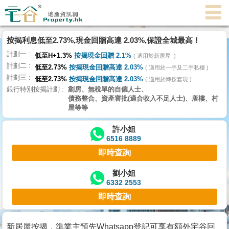
按揭利息低至2.73%,現金回贈高達 2.03%,保證全城最高！
主
計劃一
頁
低至H+1.3%
按揭現金回贈 2.1%
適用於新居屋
代
計劃二
低至2.73%
按揭現金回贈高達 2.03%
理
適用於一手及二手私樓
計劃三
搵
低至2.73%
按揭現金回贈高達 2.03%
適用於轉按套現
銀行特別按揭計劃
劏房、無稅單的自僱人士、
樓/
債務整合、資產審批(適合收入不足人士)、唐樓、村
成
屋等等
交
許小姐
6516 8889
業
即時查詢
主
放
劉小姐
6332 2553
盤
即時查詢
宅
谷
新居屋按揭，準業主預先Whatsapp登記可享有額外宅谷回