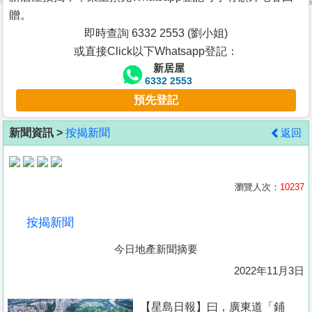
按
贈。
揭
即時查詢 6332 2553 (劉小姐)
或直接Click以下Whatsapp登記：
地
新居屋
產
6332 2553
博
預先登記
客
新聞資訊 >
按揭新聞
返回
地
產
新
瀏覽人次：
10237
聞
按揭新聞
數
今日地產新聞摘要
據
公
2022年11月3日
佈
【星島日報】曰，廣東道「鋪