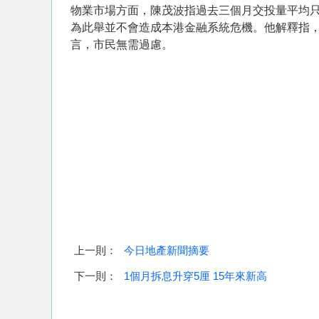
物業市場方面，陳茂波指過去三個月交投量平均只
為此舉並不會造成本港金融系統危機。他解釋指，
言，市民無需過慮。
上一則：
今日地產新聞摘要
下一則：
1個月拆息升穿5厘 15年來新高