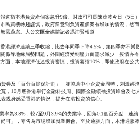
報道指本港負資產個案急升9倍。財政司司長陳茂波今日（5日
，市民買樓轉趨謹慎，政府留意到負資產個案有增加的情況，然
此無需過慮。大公文匯全媒體記者馮沛賢報道
香港經濟連續三季收縮，比去年同季下降4.5%，第四季亦不樂觀
美關係等地緣局勢問題，外圍經濟受到壓力而需求減少，疫情亦
方面，本地經濟低迷投資審慎，投資萎縮10%，即使政府在公
費券及「百分百擔保計劃」，並協助中小企資金周轉，刺激經濟
寬，10月底香港舉行金融科技周、國際金融領袖投資峰會及七
代表親身感受香港的情況，提升在港投資的信心。
為3.8%，較7至9月3.9%的失業率，回落0.1個百分點，連續回
尚可」，零售為市場增加就業機會。至於通脹方面，本港通脹率維持