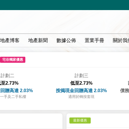
地產博客
地產新聞
數據公佈
置業手冊
關於我
宅谷獨家優惠
計劃二
計劃三
至2.73%
低至2.73%
回贈高達 2.03%
按揭現金回贈高達 2.03%
債務
一手及二手私樓
適用於轉按套現
最新優惠