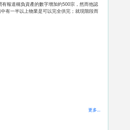
間有報道稱負資產的數字增加約500宗，然而他認
場中有一半以上物業是可以完全供完；就現階段而
更多...