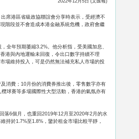
2022年12月5日 (文匯報)
）出席港區省級政協聯誼會分享時表示，受經濟不
而現階段並不會造成本港金融系統危機，政府會繼
，全年預期萎縮3.2%。他分析指，受美國加息、
令香港與內地運輸未回復，令出口數字持續不理
共市場維持投入，可是仍然無法補充私人市場的投
及消費；10月份的消費券推出後，零售數字亦有
人欖球賽等多場國際性大型活動，香港的氣氛亦有
落6個月，也重回2019年12月至2020年2月的水
於1.7%至1.8%，鑒於租金市場比較平靜，