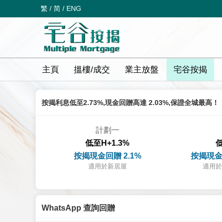
繁
/
简
/
ENG
主頁
搵樓/成交
業主放盤
宅谷按揭
按揭利息低至2.73%,現金回贈高達 2.03%,保證全城最高！
計劃一
低至H+1.3%
低
按揭現金回贈 2.1%
按揭現金
適用於新居屋
適用於
WhatsApp 查詢回贈