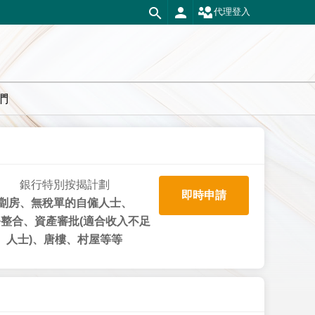
代理登入
們
銀行特別按揭計劃
即時申請
劏房、無稅單的自僱人士、
整合、資產審批(適合收入不足
人士)、唐樓、村屋等等