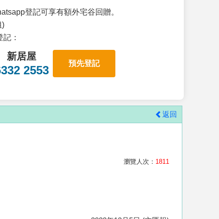
atsapp登記可享有額外宅谷回贈。
)
p登記：
新居屋
預先登記
6332 2553
返回
瀏覽人次：
1811