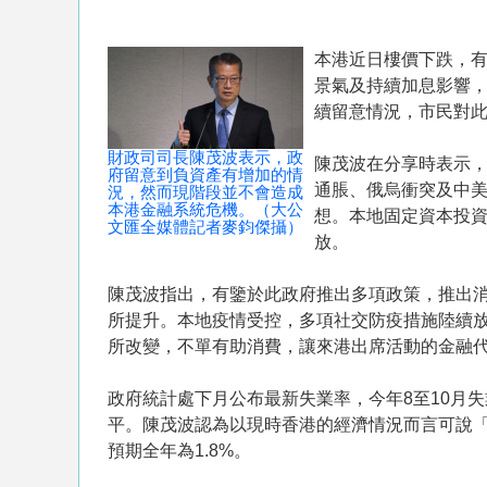
本港近日樓價下跌，有
景氣及持續加息影響
續留意情況，市民對
財政司司長陳茂波表示，政
陳茂波在分享時表示，
府留意到負資產有增加的情
通脹、俄烏衝突及中
況，然而現階段並不會造成
本港金融系統危機。（大公
想。本地固定資本投資
文匯全媒體記者麥鈞傑攝）
放。
陳茂波指出，有鑒於此政府推出多項政策，推出消
所提升。本地疫情受控，多項社交防疫措施陸續放
所改變，不單有助消費，讓來港出席活動的金融
政府統計處下月公布最新失業率，今年8至10月失業率
平。陳茂波認為以現時香港的經濟情況而言可說「
預期全年為1.8%。