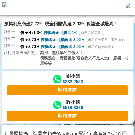
代
理
按揭利息低至2.73%,現金回贈高達 2.03%,保證全城最高！
主
計劃一
頁
低至H+1.3%
按揭現金回贈 2.1%
適用於新居屋
計劃二
低至2.73%
按揭現金回贈高達 2.03%
適用於一手及二手私樓
計劃三
搵
低至2.73%
按揭現金回贈高達 2.03%
適用於轉按套現
銀行特別按揭計劃
劏房、無稅單的自僱人士、
樓/
債務整合、資產審批(適合收入不足人士)、唐樓、村
成
屋等等
交
劉小姐
6332 2553
業
即時查詢
主
放
許小姐
6516 8889
盤
即時查詢
宅
谷
新居屋按揭，準業主預先Whatsapp登記可享有額外宅谷回