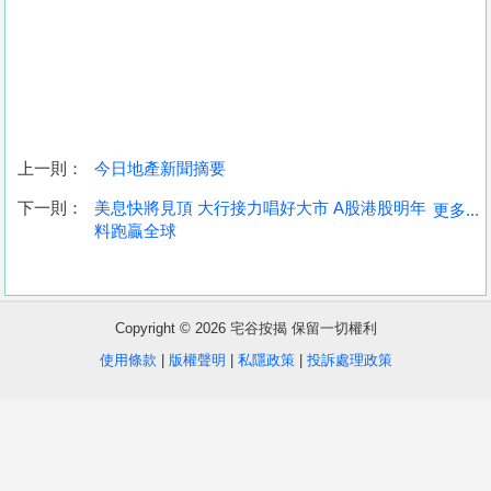
上一則：
今日地產新聞摘要
收
下一則：
美息快將見頂 大行接力唱好大市 A股港股明年
更多...
料跑贏全球
藏
樓
盤
Copyright © 2026 宅谷按揭 保留一切權利
繁
简
ENG
使用條款
|
版權聲明
|
私隱政策
|
投訴處理政策
體
体