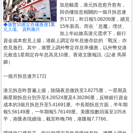
置
加息幅度，港元拆息愈升愈有，
業
與供樓按息相關的一個月拆息連
升17日，昨日報5.08208厘，續見
手
◆滙豐10厘定存優惠僅1萬
15年新高。而在「息魔」埋伏、
冊
元入場。 資料圖片
加上年結搶高港元需求下，銀行
資金成本愈見上揚，港銀上調定存年息搶存款的「戰況」亦
關
愈見激烈。其中，滙豐上調外幣定存息率優惠，以外幣兌港
於
元敘造1星期定存年息高見10厘。香港文匯報訊（記者 馬翠
我
媚）
們
一個月拆息連升17日
港元拆息昨普遍上揚，除隔夜息微跌至3.8275厘，一星期及
兩星期拆息分別升至4.26524厘及4.38286厘，反映銀行資金
成本的3個月拆息升至5.41691厘。中長期拆息方面，半年期
報5.56149厘，一年期報5.76149厘。美匯指數回落至105水
平，港匯表現續強，截至昨晚7時，港匯報7.7766。