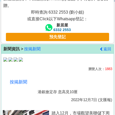
按
贈。
揭
即時查詢 6332 2553 (劉小姐)
或直接Click以下Whatsapp登記：
地
新居屋
產
6332 2553
博
預先登記
客
新聞資訊 >
按揭新聞
返回
地
產
新
瀏覽人次：
1883
聞
按揭新聞
數
港銀搶定存 息高見10厘
據
公
2022年12月7日 (文匯報)
佈
踏入12月，市場觀望美聯儲下周