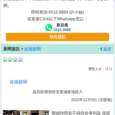
按
贈。
揭
即時查詢 6516 8889 (許小姐)
或直接Click以下Whatsapp登記：
地
新居屋
產
6516 8889
博
預先登記
客
新聞資訊 >
按揭新聞
返回
地
產
新
瀏覽人次：
2171
聞
按揭新聞
數
提高賠償加快安置減收地阻力
據
公
2022年12月9日 (文匯報)
佈
壓縮時間表不損持份者利益 保留