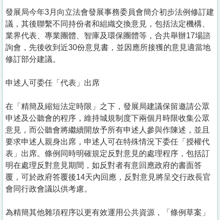
發展局今年3月向立法會發展事務委員會簡介初步法例修訂建
議，其後聯繫不同持份者和組織交換意見，包括法定機構、
業界代表、專業團體、智庫及環保團體等，合共舉辦17場諮
詢會，先後收到近30份意見書，並因應所接獲的意見適當地
修訂部分建議。
申述人可委任「代表」出席
在「精簡及縮短法定時限」之下，發展局建議保留邀請公眾
申述及公聽會的程序，維持城規制度下兩個月時限收集公眾
意見，而公聽會將繼續開放予所有申述人參與作陳述，並且
要求申述人親身出席，申述人可在特殊情況下委任「授權代
表」出席。條例同時明確規定反對意見的處理程序，包括訂
明在處理反對意見期間，如反對者有意回應政府的書面答
覆，可於政府答覆後14天內回應，反對意見將呈交行政長官
會同行政會議以供考慮。
為精簡其他雜項程序以更有效運用公共資源，「條例草案」