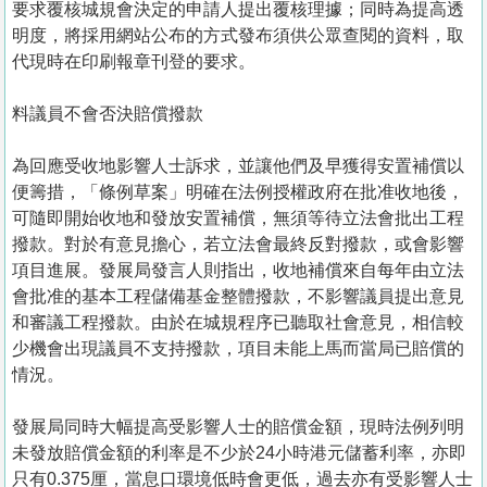
要求覆核城規會決定的申請人提出覆核理據；同時為提高透
明度，將採用網站公布的方式發布須供公眾查閱的資料，取
代現時在印刷報章刊登的要求。
料議員不會否決賠償撥款
為回應受收地影響人士訴求，並讓他們及早獲得安置補償以
便籌措，「條例草案」明確在法例授權政府在批准收地後，
可隨即開始收地和發放安置補償，無須等待立法會批出工程
撥款。對於有意見擔心，若立法會最終反對撥款，或會影響
項目進展。發展局發言人則指出，收地補償來自每年由立法
會批准的基本工程儲備基金整體撥款，不影響議員提出意見
和審議工程撥款。由於在城規程序已聽取社會意見，相信較
少機會出現議員不支持撥款，項目未能上馬而當局已賠償的
情況。
發展局同時大幅提高受影響人士的賠償金額，現時法例列明
未發放賠償金額的利率是不少於24小時港元儲蓄利率，亦即
只有0.375厘，當息口環境低時會更低，過去亦有受影響人士