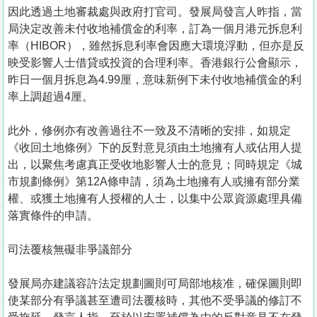
因此透過土地審裁處與政府打官司。發展局發言人昨指，當
局決定改善未付收地補償金的利率，訂為一個月港元拆息利
率（HIBOR），雖然拆息利率會因應大環境浮動，但亦是反
映受影響人士借貸或投資的合理利率。香港銀行公會顯示，
昨日一個月拆息為4.99厘，意味新例下未付收地補償金的利
率上調超過4厘。
此外，修例亦有改善過往不一致及不清晰的安排，如規定
《收回土地條例》下的反對意見須由土地擁有人或佔用人提
出，以聚焦考慮真正受收地影響人士的意見；同時規定《城
市規劃條例》第12A條申請，須為土地擁有人或擁有部分業
權、或獲土地擁有人授權的人士，以集中公眾資源處理具備
落實條件的申請。
司法覆核無礙非爭議部分
發展局亦建議容許法定規劃圖則可局部地核准，確保圖則即
使某部分有爭議甚至遭司法覆核時，其他不受爭議的修訂不