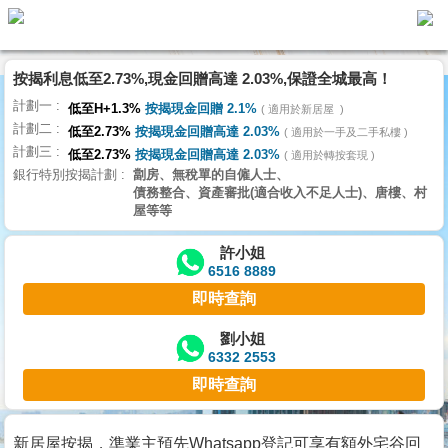
代
理
按揭利息低至2.73%,現金回贈高達 2.03%,保證全城最高！
主
計劃一
頁
低至H+1.3%
按揭現金回贈 2.1%
適用於新居屋
計劃二
低至2.73%
按揭現金回贈高達 2.03%
適用於一手及二手私樓
計劃三
搵
低至2.73%
按揭現金回贈高達 2.03%
適用於轉按套現
銀行特別按揭計劃
劏房、無稅單的自僱人士、
樓/
債務整合、資產審批(適合收入不足人士)、唐樓、村
成
屋等等
交
許小姐
6516 8889
業
即時查詢
主
放
劉小姐
6332 2553
盤
即時查詢
宅
谷
新居屋按揭，準業主預先Whatsapp登記可享有額外宅谷回