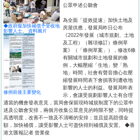
置
公眾申述公聽會
業
為全面「提效提速」加快土地及
手
◆政府擬加快補償予受收地
房屋供應，發展局昨日公布
冊
影響人士。 資料圖片
《2022年發展（城市規劃、土地
及工程）（雜項修訂）條例草
關
案》（「條例草案」），修改6條
於
有關城市規劃和土地發展的條
我
例，大幅壓縮「生地」變「熟
們
地」時間，社會有聲音擔心在壓
縮發展時間表下會損害到遭收地
影響的人士的利益。發展局昨表
修例前後主要變化
示，會讓受規劃影響人士有合理
適當的機會發表意見，當局會保留現時城規制度下的公眾申
述及公聽會安排，兩個月收集公眾意見的時限不變，同時提
高透明度，改善不一致及不清晰的安排；並且提高賠償金
額，加快補償，讓受影響人士可盡快得到補償及安置。 ◆香
港文匯報記者 曾業俊