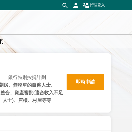
代理登入
們
銀行特別按揭計劃
即時申請
劏房、無稅單的自僱人士、
整合、資產審批(適合收入不足
人士)、唐樓、村屋等等