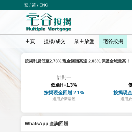
繁
/
简
/
ENG
主頁
搵樓/成交
業主放盤
宅谷按揭
按揭利息低至2.73%,現金回贈高達 2.03%,保證全城最高！
計劃一
低至H+1.3%
低
按揭現金回贈 2.1%
按揭現金
適用於新居屋
適用於
WhatsApp 查詢回贈