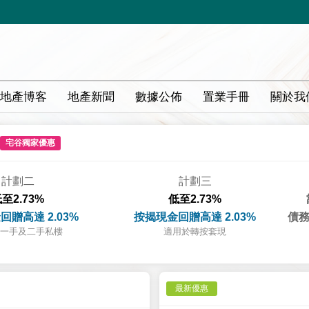
地產博客
地產新聞
數據公佈
置業手冊
關於我
宅谷獨家優惠
計劃二
計劃三
至2.73%
低至2.73%
回贈高達 2.03%
按揭現金回贈高達 2.03%
債務
一手及二手私樓
適用於轉按套現
最新優惠