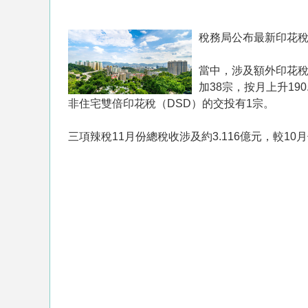
稅務局公布最新印花稅統
當中，涉及額外印花稅（
加38宗，按月上升19
非住宅雙倍印花稅（DSD）的交投有1宗。
三項辣稅11月份總稅收涉及約3.116億元，較10月份