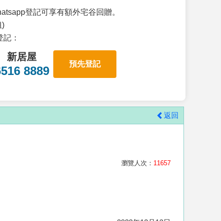
atsapp登記可享有額外宅谷回贈。
)
p登記：
新居屋
預先登記
6516 8889
返回
瀏覽人次：
11657