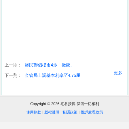
上一則：
經民聯倡樓市4步「撤辣」
收
更多...
下一則：
金管局上調基本利率至4.75厘
藏
樓
盤
Copyright © 2026 宅谷按揭 保留一切權利
繁
简
ENG
使用條款
|
版權聲明
|
私隱政策
|
投訴處理政策
體
体