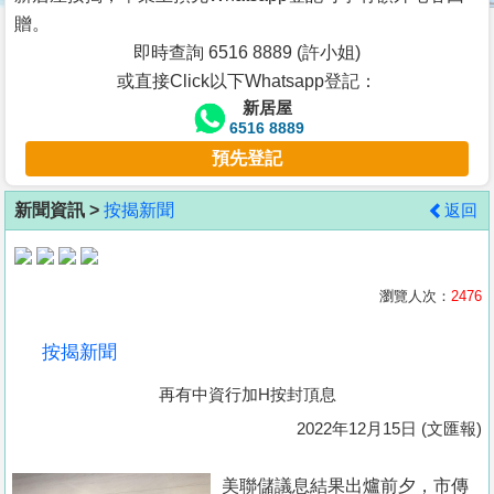
按
贈。
揭
即時查詢 6516 8889 (許小姐)
或直接Click以下Whatsapp登記：
地
新居屋
產
6516 8889
博
預先登記
客
新聞資訊 >
按揭新聞
返回
地
產
新
瀏覽人次：
2476
聞
按揭新聞
數
再有中資行加H按封頂息
據
公
2022年12月15日 (文匯報)
佈
美聯儲議息結果出爐前夕，市傳