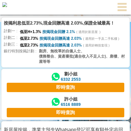
按揭利息低至2.73%,現金回贈高達 2.03%,保證全城最高！
主
計劃一
頁
低至H+1.3%
按揭現金回贈 2.1%
適用於新居屋
代
計劃二
理
低至2.73%
按揭現金回贈高達 2.03%
適用於一手及二手私樓
計劃三
搵
低至2.73%
按揭現金回贈高達 2.03%
適用於轉按套現
銀行特別按揭計劃
劏房、無稅單的自僱人士、
樓/
債務整合、資產審批(適合收入不足人士)、唐樓、村
成
屋等等
交
劉小姐
6332 2553
業
即時查詢
主
放
許小姐
6516 8889
盤
即時查詢
宅
谷
新居屋按揭，準業主預先Whatsapp登記可享有額外宅谷回