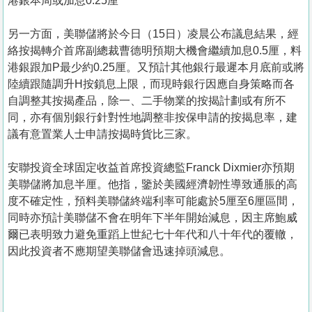
港銀本周或加息0.25厘
另一方面，美聯儲將於今日（15日）凌晨公布議息結果，經
絡按揭轉介首席副總裁曹德明預期大機會繼續加息0.5厘，料
港銀跟加P最少約0.25厘。又預計其他銀行最遲本月底前或將
陸續跟隨調升H按鎖息上限，而現時銀行因應自身策略而各
自調整其按揭產品，除一、二手物業的按揭計劃或有所不
同，亦有個別銀行針對性地調整非按保申請的按揭息率，建
議有意置業人士申請按揭時貨比三家。
安聯投資全球固定收益首席投資總監Franck Dixmier亦預期
美聯儲將加息半厘。他指，鑒於美國經濟韌性導致通脹的高
度不確定性，預料美聯儲終端利率可能處於5厘至6厘區間，
同時亦預計美聯儲不會在明年下半年開始減息，因主席鮑威
爾已表明致力避免重蹈上世紀七十年代和八十年代的覆轍，
因此投資者不應期望美聯儲會迅速掉頭減息。