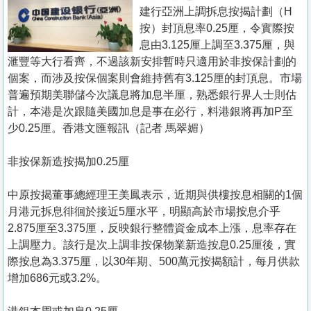
置
建行亞洲上調拆息按揭計劃（H
業
按）封頂息率0.25厘，令實際按
息由3.125厘上調至3.375厘，與
手
滙豐等大行看齊，不過該新安排暫時只適用於非按保計劃的
冊
個案，而涉及按保個案則會維持舊有3.125厘的封頂息。市場
普遍預期美聯儲今次議息將加息半厘，熟悉銀行界人士則估
關
計，本港是次跟隨美國加息是事在必行，料港銀將再加P至
於
少0.25厘。香港文匯報訊（記者 馬翠媚）
我
們
非按保新造按揭加0.25厘
中原按揭董事總經理王美鳳表示，近期與供樓按息相關的1個
月港元拆息徘徊於接近5厘水平，明顯高於市場按息介乎
2.875厘至3.375厘，反映銀行整體資金成本上漲，息率存在
上調壓力。該行是次上調非按保物業新造按息0.25厘後，實
際按息為3.375厘，以30年期、500萬元按揭額計，每月供款
增加686元或3.2%。