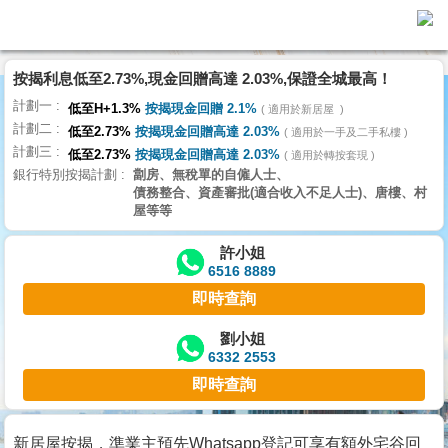
代
理
按揭利息低至2.73%,現金回贈高達 2.03%,保證全城最高！
主
計劃一
頁
低至H+1.3%
按揭現金回贈 2.1%
適用於新居屋
計劃二
低至2.73%
按揭現金回贈高達 2.03%
適用於一手及二手私樓
計劃三
搵
低至2.73%
按揭現金回贈高達 2.03%
適用於轉按套現
銀行特別按揭計劃
劏房、無稅單的自僱人士、
樓/
債務整合、資產審批(適合收入不足人士)、唐樓、村
成
屋等等
交
許小姐
6516 8889
業
即時查詢
主
放
劉小姐
6332 2553
盤
即時查詢
宅
谷
新居屋按揭，準業主預先Whatsapp登記可享有額外宅谷回