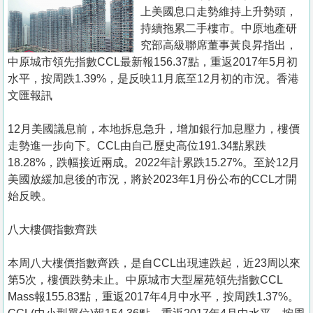
置
上美國息口走勢維持上升勢頭，
業
持續拖累二手樓市。中原地產研
究部高級聯席董事黃良昇指出，
手
中原城市領先指數CCL最新報156.37點，重返2017年5月初
冊
水平，按周跌1.39%，是反映11月底至12月初的市況。香港
文匯報訊
關
於
12月美國議息前，本地拆息急升，增加銀行加息壓力，樓價
我
走勢進一步向下。CCL由自己歷史高位191.34點累跌
們
18.28%，跌幅接近兩成。2022年計累跌15.27%。至於12月
美國放緩加息後的市況，將於2023年1月份公布的CCL才開
始反映。
八大樓價指數齊跌
本周八大樓價指數齊跌，是自CCL出現連跌起，近23周以來
第5次，樓價跌勢未止。中原城市大型屋苑領先指數CCL
Mass報155.83點，重返2017年4月中水平，按周跌1.37%。