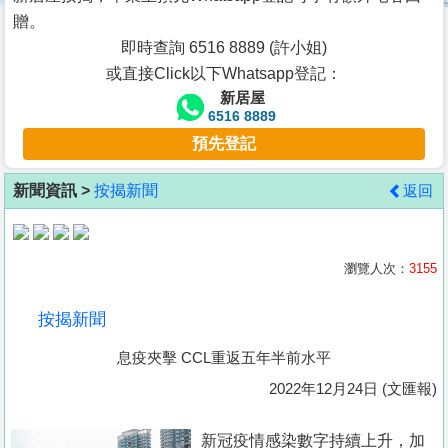
按
贈。
揭
即時查詢 6516 8889 (許小姐)
或直接Click以下Whatsapp登記：
地
新居屋
產
6516 8889
博
預先登記
客
新聞資訊 >
按揭新聞
返回
地
產
新
瀏覽人次：
3155
聞
按揭新聞
數
息疫夾擊 CCL重返五年半前水平
據
公
2022年12月24日 (文匯報)
佈
新冠疫情感染數字持續上升，加