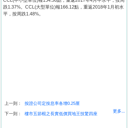
CCL(中小型單位)報154.36點，重返2017年4月中水平，按周
跌1.37%。CCL(大型單位)報166.12點，重返2018年1月初水
平，按周跌1.48%。
上一則：
按證公司定按息率各增0.25厘
收
更多...
下一則：
樓市五節棍之長實低價買地王技驚四座
藏
樓