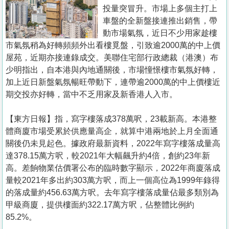
置
投量突冒升。市場上多個主打上
業
車盤的全新盤接連推出銷售，帶
動市場氣氛，近日不少用家趁樓
手
市氣氛稍為好轉頻頻外出看樓覓盤，引致逾2000萬的中上價
冊
屋苑，近期亦接連錄成交。美聯住宅部行政總裁（港澳）布
少明指出，自本港與內地通關後，市場憧憬樓市氣氛好轉，
關
加上近日新盤氣氛暢旺帶動下，連帶逾2000萬的中上價樓近
於
期交投亦好轉，當中不乏用家及新香港人入市。
我
們
【東方日報】指，寫字樓落成378萬呎，23載新高。本港整
體商廈市場受累於供應量高企，就算中港兩地於上月全面通
關後仍未見起色。據政府最新資料，2022年寫字樓落成量高
達378.15萬方呎，較2021年大幅飆升約4倍，創約23年新
高。差餉物業估價署公布的臨時數字顯示，2022年商廈落成
量較2021年多出約303萬方呎，而上一個高位為1999年錄得
的落成量約456.63萬方呎。去年寫字樓落成量佔最多類別為
甲級商廈，提供樓面約322.17萬方呎，佔整體比例約
85.2%。