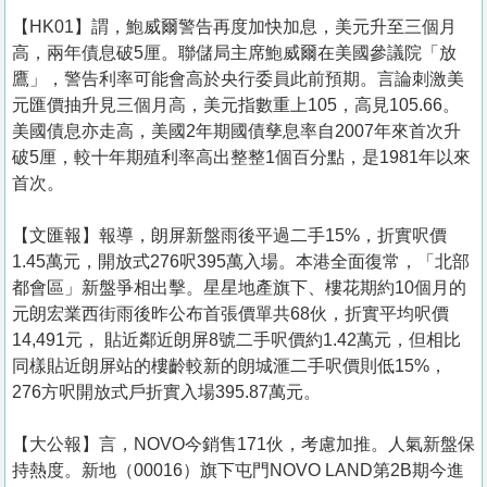
【HK01】謂，鮑威爾警告再度加快加息，美元升至三個月
高，兩年債息破5厘。聯儲局主席鮑威爾在美國參議院「放
鷹」，警告利率可能會高於央行委員此前預期。言論刺激美
元匯價抽升見三個月高，美元指數重上105，高見105.66。
美國債息亦走高，美國2年期國債孳息率自2007年來首次升
破5厘，較十年期殖利率高出整整1個百分點，是1981年以來
首次。
【文匯報】報導，朗屏新盤雨後平過二手15%，折實呎價
1.45萬元，開放式276呎395萬入場。本港全面復常，「北部
都會區」新盤爭相出擊。星星地產旗下、樓花期約10個月的
元朗宏業西街雨後昨公布首張價單共68伙，折實平均呎價
14,491元， 貼近鄰近朗屏8號二手呎價約1.42萬元，但相比
同樣貼近朗屏站的樓齡較新的朗城滙二手呎價則低15%，
276方呎開放式戶折實入場395.87萬元。
【大公報】言， NOVO今銷售171伙，考慮加推。人氣新盤保
持熱度。新地（00016）旗下屯門NOVO LAND第2B期今進