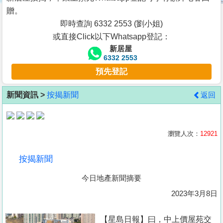
按
贈。
揭
即時查詢 6332 2553 (劉小姐)
或直接Click以下Whatsapp登記：
地
新居屋
產
6332 2553
博
預先登記
客
新聞資訊 >
按揭新聞
返回
地
產
新
瀏覽人次：
12921
聞
按揭新聞
數
今日地產新聞摘要
據
公
2023年3月8日
佈
【星島日報】曰，中上價屋苑交