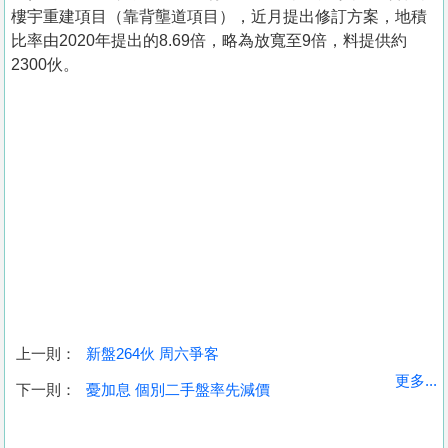
樓宇重建項目（靠背壟道項目），近月提出修訂方案，地積
比率由2020年提出的8.69倍，略為放寬至9倍，料提供約
2300伙。
上一則：
新盤264伙 周六爭客
收
更多...
下一則：
憂加息 個別二手盤率先減價
藏
樓