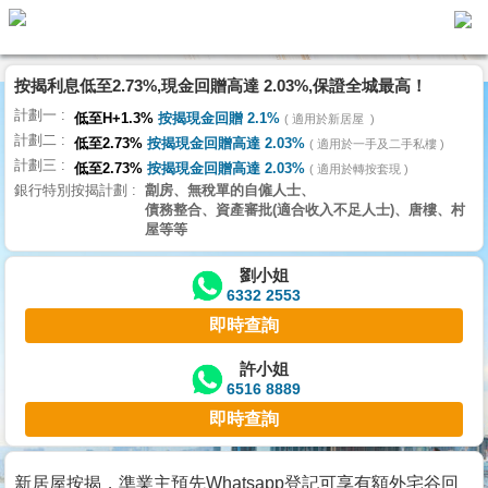
按揭利息低至2.73%,現金回贈高達 2.03%,保證全城最高！
主
計劃一
頁
低至H+1.3%
按揭現金回贈 2.1%
適用於新居屋
代
計劃二
理
低至2.73%
按揭現金回贈高達 2.03%
適用於一手及二手私樓
計劃三
搵
低至2.73%
按揭現金回贈高達 2.03%
適用於轉按套現
銀行特別按揭計劃
劏房、無稅單的自僱人士、
樓/
債務整合、資產審批(適合收入不足人士)、唐樓、村
成
屋等等
交
劉小姐
6332 2553
業
即時查詢
主
放
許小姐
6516 8889
盤
即時查詢
宅
谷
新居屋按揭，準業主預先Whatsapp登記可享有額外宅谷回