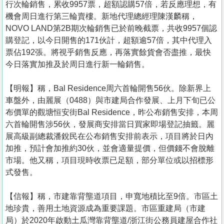
行次輪銷售，累收9957票，超額認購57倍，若反應理想，有
機會周日進行第三輪賣樓。新地代理總經理陳漢麟稱，
NOVO LAND第2B期次輪銷售已於前晚截票，共收9957個認
購登記，以今日開售的171伙計，超額逾57倍，其中代理入
票佔192張。將視乎銷售反應，再落實餘貨會否盡推，最快
今日落實加推及於周日進行新一輪銷售。
【明報】稱，Bal Residence周六首輪開售56伙。除新界上
車盤外，由麗展（0488）與市建局合作發展、上月下旬已公
布價單的觀塘恒安街Bal Residence，昨公布銷售安排，本周
六首輪開售涉56伙，發展商安排當日買家即場登記抽籤。麗
展高級副總裁潘銳民在公布銷售安排前表示，項目將於日內
加推，預計會加推約30伙，並會適量提價，但價錢不會脫離
市場。他又稱，項目現時收票已足額，部分單位或以招標形
式發售。
【信報】稱，市建靠背壟道項目，申寬地積比至9倍。市區土
地珍貴，善用土地資源成為重要課題。市區重建局（市建
局）於2020年啟動土瓜灣靠背壟道/浙江街公務員建屋合作社