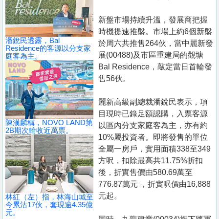
置
業
新盤市場持續升溫，發展商把握
時機提速推盤。市場上約6個新盤
手
潘銳民透露，Bal
於周六共推售264伙，當中麗新發
冊
Residence的客源以分支家
展(00488)及市區重建局的觀塘
庭客為主。
Bal Residence，敲定當日首輪發
關
售56伙。
於
我
麗新高級副總裁潘銳民表示，項
們
目現時已錄足額認購，入票客源
陳漢麟稱，NOVO LAND第
以區內分支家庭客為主，亦有約
2B期次輪收近萬票。
10%屬投資者。即將發售的單位
全屬一房戶，實用面積338至349
方呎，扣除最高共11.75%折扣
後，折實售價由580.69萬至
776.87萬元 ，折實呎價由16,888
元起。
林紅（左）指，林海山城至
今累沽17伙，套現逾4.35億
元。