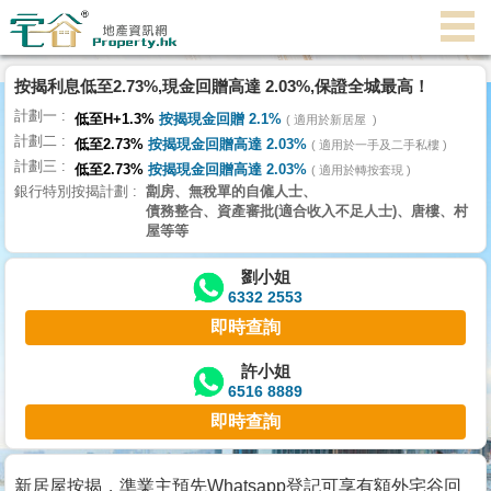
按揭利息低至2.73%,現金回贈高達 2.03%,保證全城最高！
主
計劃一
頁
低至H+1.3%
按揭現金回贈 2.1%
適用於新居屋
代
計劃二
低至2.73%
按揭現金回贈高達 2.03%
理
適用於一手及二手私樓
計劃三
搵
低至2.73%
按揭現金回贈高達 2.03%
適用於轉按套現
銀行特別按揭計劃
劏房、無稅單的自僱人士、
樓/
債務整合、資產審批(適合收入不足人士)、唐樓、村
成
屋等等
交
劉小姐
6332 2553
業
即時查詢
主
放
許小姐
6516 8889
盤
即時查詢
宅
谷
新居屋按揭，準業主預先Whatsapp登記可享有額外宅谷回