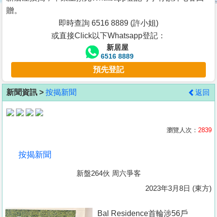
按
贈。
揭
即時查詢 6516 8889 (許小姐)
或直接Click以下Whatsapp登記：
地
新居屋
產
6516 8889
博
預先登記
客
新聞資訊 >
按揭新聞
返回
地
產
新
瀏覽人次：
2839
聞
按揭新聞
數
新盤264伙 周六爭客
據
公
2023年3月8日 (東方)
佈
Bal Residence首輪涉56戶