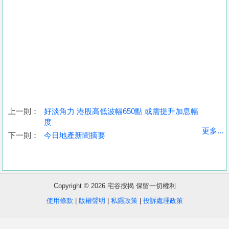
上一則：
好淡角力 港股高低波幅650點 或需提升加息幅
度
收
更多...
下一則：
今日地產新聞摘要
藏
樓
盤
Copyright © 2026 宅谷按揭 保留一切權利
繁
简
ENG
使用條款
|
版權聲明
|
私隱政策
|
投訴處理政策
體
体