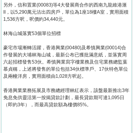
另外，信和置業(00083)等4大發展商合作的西南九龍維港滙
II，以5,290萬元沽出四房戶，單位為1座18樓A室，實用面積
1,536方呎，呎價約34,440元。
林海山城落實53個單位招標
豪宅市場漸轉活躍，香港興業(00480)及希慎興業(00014)合
作發展的大埔林海山城，最新公布已獲批滿意紙，並落實周
六起招標發售53伙。希慎興業寫字樓業務及住宅業務總監葉
慕貞稱，上述將發售的單位包括34伙標準戶、17伙特色單位
及兩幢洋房，實用面積由1,028方呎起。
香港興業業務拓展及市務總經理林紅表示，該盤最新推出3年
免息免供靈活第一按揭貸款計劃，最長貸款期可達1,095日
（即約3年），而最高貸款額為樓價85%。