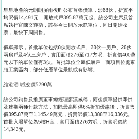
星星地產的元朗朗屏雨後昨公布首張價單，涉68伙，折實平
均呎價14,491元，開放式戶395.87萬元起。該公司主席及首
席執行官陳文輝指，該盤今日開放示範單位，同日開始收
票，最快下周開售。
價單顯示，首批單位包括8伙開放式戶、28伙一房戶、28伙
兩房戶及4伙三房戶，實用面積276至717方呎。折實價400萬
元以下的單位僅有3伙。首批單位全屬低層戶，而項目位處東
頭工業區內，部分低層單位景觀或有影響。
維港滙II成交價5290萬
該公司銷售及推廣董事總經理廖漢威稱，雨後價單提供即供
及建期兩種付款方法，扣除最高即供6%折扣優惠後，折實售
價395.87萬至1,145.49萬元，折實呎價13,388至16,336元。
首批入場單位為5樓H室，實用面積276方呎，折實呎價約
14,343元。