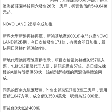
同時，九龍建業(00034)旗下將軍
澳海茵莊園將於周六發售26伙一房戶，折實售價約549.64萬
元起。
NOVO LAND 2B期今或加推
新界大型新盤再接再厲，新鴻基地產(00016)屯門兆康NOVO
LAND第2B期，今日次輪發售171伙，有機會即日加推，最
快周日緊接作第3輪銷售。
新地代理總經理陳漢麟表示，項目次輪最終接獲9,957張入
票，包括192張屬代理入票，超額認購逾57倍。是日優先揀
樓的A組時段提供50伙，該組別所接獲的票源佔整體逾兩
成。
同系的西南九龍匯璽III，昨售出第6座27樓B室三房戶，實用
面積1,047方呎，成交價3,350.4萬元，呎價為32,000元。
雨後僅3伙低於400萬