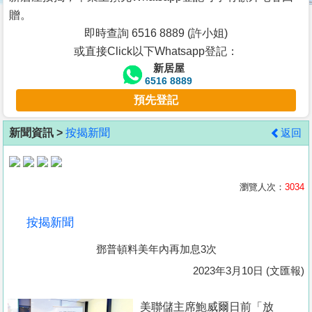
按
贈。
揭
即時查詢 6516 8889 (許小姐)
或直接Click以下Whatsapp登記：
地
新居屋
產
6516 8889
博
預先登記
客
新聞資訊 >
按揭新聞
返回
地
產
新
瀏覽人次：
3034
聞
按揭新聞
數
鄧普頓料美年內再加息3次
據
公
2023年3月10日 (文匯報)
佈
美聯儲主席鮑威爾日前「放