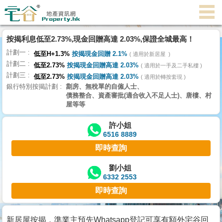
代
理
按揭利息低至2.73%,現金回贈高達 2.03%,保證全城最高！
主
計劃一
頁
低至H+1.3%
按揭現金回贈 2.1%
適用於新居屋
計劃二
低至2.73%
按揭現金回贈高達 2.03%
適用於一手及二手私樓
計劃三
搵
低至2.73%
按揭現金回贈高達 2.03%
適用於轉按套現
銀行特別按揭計劃
劏房、無稅單的自僱人士、
樓/
債務整合、資產審批(適合收入不足人士)、唐樓、村
成
屋等等
交
許小姐
6516 8889
業
即時查詢
主
放
劉小姐
6332 2553
盤
即時查詢
宅
谷
新居屋按揭，準業主預先Whatsapp登記可享有額外宅谷回