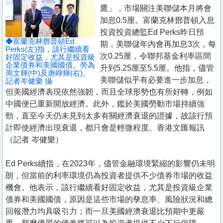
置
鷹」，市場關注美聯儲本月將會
業
加息0.5厘。富蘭克林鄧普頓入息
投資投資總監Ed Perks昨日預
手
◆富蘭克林鄧普頓Ed
期，美聯儲年內會再加息3次，每
冊
Perks(左)指，該行繼續看
次0.25厘，令聯邦基金利率區間
好固定收益，尤其是投資級
企業債券和美國國債。旁為
升到5.25厘至5.5厘。他指，儘管
關
周文輝(中)及唐崢輝(右)。
美聯儲似乎有必要進一步加息，
記者岑健樂 攝
於
但美國經濟表現依然強韌，而且全球形勢也有所好轉，例如
我
中國便已重新開放經濟。此外，鑑於美國勞動市場持續強
們
勁，直至今天仍未見到太多有關經濟衰退的證據，故該行預
計即使經濟出現衰退，都只會是輕微程度。香港文匯報訊
（記者 岑健樂）
Ed Perks續指，在2023年，儘管金融環境緊縮的影響仍未明
朗，但當前的利率環境仍為投資者提供不少債券市場的收益
機會。他表示，該行繼續看好固定收益，尤其是投資級企業
債券和美國國債，原因是這些市場的孳息率、風險狀況和總
回報潛力均具吸引力；而一旦美國經濟衰退比預期中更嚴