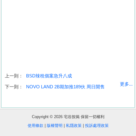
上一則：
BSD辣稅個案急升八成
收
更多...
下一則：
NOVO LAND 2B期加推189伙 周日開售
藏
樓
盤
Copyright © 2026 宅谷按揭 保留一切權利
繁
简
ENG
使用條款
|
版權聲明
|
私隱政策
|
投訴處理政策
體
体