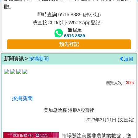
按
贈。
揭
即時查詢 6516 8889 (許小姐)
或直接Click以下Whatsapp登記：
地
新居屋
產
6516 8889
博
預先登記
客
新聞資訊 >
按揭新聞
返回
地
產
新
瀏覽人次：
3007
聞
按揭新聞
數
美加息陰霾 港股A股齊挫
據
公
2023年3月11日 (文匯報)
佈
市場關注美國非農就業數據，擔