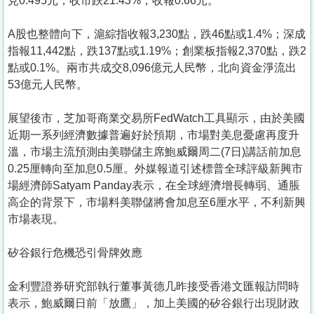
見0.495元，收市跌21.43%，收報0.66元。
A股也整體向下，滬綜指收報3,230點，跌46點或1.4%；深成
指報11,442點，跌137點或1.19%；創業板指報2,370點，跌2
點或0.1%。兩市共成交8,096億元人民幣，北向資金淨流出
53億元人民幣。
展望後市，芝加哥商業交易所FedWatch工具顯示，由於美國
近期一系列經濟數據普遍好於預期，市場對美息憂慮再度升
溫，市場主流預測由美聯儲主席鮑威爾周二(7日)講話前加息
0.25厘轉向至加息0.5厘。外媒報道引述標普全球評級新興市
場經濟師Satyam Panday表示，在全球經濟增長轉弱、通脹
高企的背景下，市場料美聯儲將會加息至6厘水平，不利新興
市場表現。
矽谷銀行危機恐引骨牌效應
金利豐證券研究部執行董事黃德几昨接受香港文匯報訪問時
表示，鮑威爾日前「放鷹」，加上美國的矽谷銀行出現財政