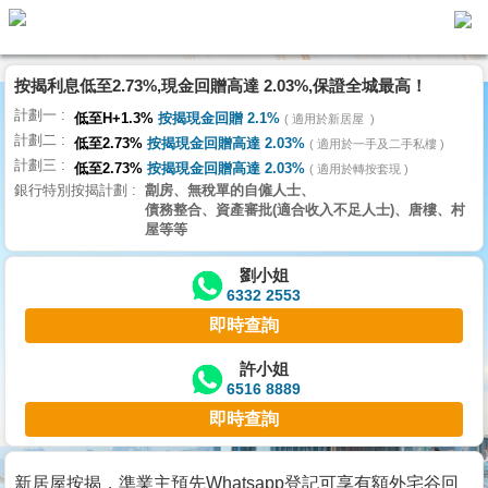
按揭利息低至2.73%,現金回贈高達 2.03%,保證全城最高！
主
計劃一
頁
低至H+1.3%
按揭現金回贈 2.1%
適用於新居屋
代
計劃二
理
低至2.73%
按揭現金回贈高達 2.03%
適用於一手及二手私樓
計劃三
搵
低至2.73%
按揭現金回贈高達 2.03%
適用於轉按套現
銀行特別按揭計劃
劏房、無稅單的自僱人士、
樓/
債務整合、資產審批(適合收入不足人士)、唐樓、村
成
屋等等
交
劉小姐
6332 2553
業
即時查詢
主
放
許小姐
6516 8889
盤
即時查詢
宅
谷
新居屋按揭，準業主預先Whatsapp登記可享有額外宅谷回