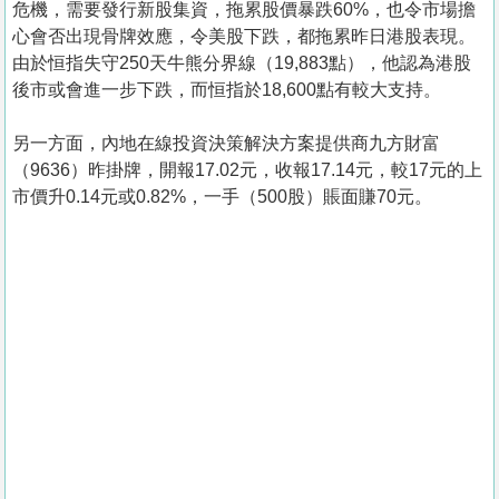
危機，需要發行新股集資，拖累股價暴跌60%，也令市場擔
心會否出現骨牌效應，令美股下跌，都拖累昨日港股表現。
由於恒指失守250天牛熊分界線（19,883點），他認為港股
後市或會進一步下跌，而恒指於18,600點有較大支持。
另一方面，內地在線投資決策解決方案提供商九方財富
（9636）昨掛牌，開報17.02元，收報17.14元，較17元的上
市價升0.14元或0.82%，一手（500股）賬面賺70元。