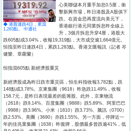
置
心美聯儲本月重手加息0.5厘，衝
業
擊新興市場，昨日港股及A股俱下
跌。在資金恐再度流向美元下，
手
◆ 港股連跌4日，累瀉
香港銀行港元同業拆息昨全線上
冊
1,283點。 中通社
升，3個月拆息升穿4厘，港股大
跌605點或3.04%，收報19,319點，大市成交逾1,664億元。
關
恒指至昨日連跌4日，累跌1,283點。香港文匯報訊（記者 岑
於
健樂、章蘿蘭）
我
們
恒指瀉605點 新經濟股重災
新經濟股成為昨日跌市重災區，恒生科指收報3,782點，跌
148點或3.78%。京東集團（9618）昨急跌11.49%，收報
158.7元，是昨日表現最差的藍籌股。此外，京東物流
（2618）跌9.14%、百度集團（9888）跌5.89%、阿里巴巴
（9988）跌3.96%。小米（1810）跌3.73%、騰訊（0700）
跌2.53%、美團（3690）亦跌1.55%。另一方面，停牌近一
年的佳兆業集團（1638）昨復牌，股價最多曾跌逾41%，低