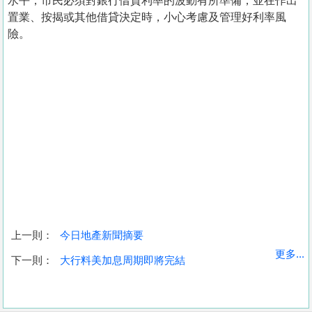
水平，市民必須對銀行借貸利率的波動有所準備，並在作出
置業、按揭或其他借貸決定時，小心考慮及管理好利率風
險。
上一則：
今日地產新聞摘要
收
更多...
下一則：
大行料美加息周期即將完結
藏
樓
盤