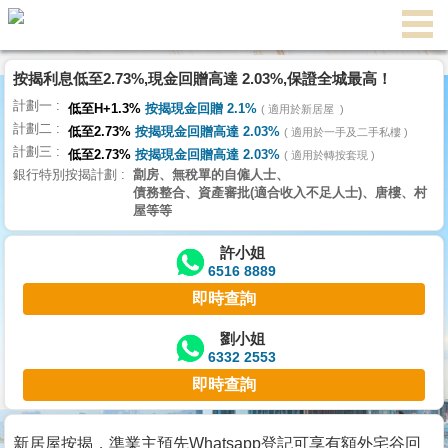
代
理
按揭利息低至2.73%,現金回贈高達 2.03%,保證全城最高！
主
計劃一
頁
低至H+1.3%
按揭現金回贈 2.1%
適用於新居屋
計劃二
低至2.73%
按揭現金回贈高達 2.03%
適用於一手及二手私樓
計劃三
搵
低至2.73%
按揭現金回贈高達 2.03%
適用於轉按套現
銀行特別按揭計劃
劏房、無稅單的自僱人士、
樓/
債務整合、資產審批(適合收入不足人士)、唐樓、村
成
屋等等
交
許小姐
6516 8889
業
即時查詢
主
放
劉小姐
6332 2553
盤
即時查詢
宅
谷
新居屋按揭，準業主預先Whatsapp登記可享有額外宅谷回