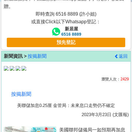
按
贈。
揭
即時查詢 6516 8889 (許小姐)
或直接Click以下Whatsapp登記：
地
新居屋
產
6516 8889
博
預先登記
客
新聞資訊 >
按揭新聞
返回
地
產
新
瀏覽人次：
2429
聞
按揭新聞
數
美聯儲加息0.25厘 金管局：未來息口走勢仍不確定
據
公
2023年3月23日 (文匯報)
佈
美國聯邦儲備局一如預期再加息