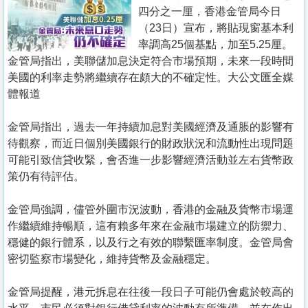
置
四分之一厘，香港金管局今日
業
（23日）宣布，將貼現窗基本利
率調高25個基點，加至5.25厘。
手
金管局指出，美聯儲加息決定符合市場預期，未來一段時間
冊
美國的利率走勢將繼續存在頗大的不確定性。大公文匯全媒
體報道
關
於
金管局指出，過去一年持續加息對美國經濟及通脹的影響有
我
待觀察，而近日個別美國銀行的財政狀況和流動性出現問題
們
可能引致信貸收緊，會否進一步影響經濟活動並左右貨幣政
策仍有待評估。
金管局強調，儘管外圍市況波動，香港的金融及貨幣市場運
作繼續維持暢順，這有賴多年來在金融市場建立的防禦力、
穩健的銀行體系，以及行之有效的聯繫匯率制度。金管局會
密切監察市場變化，維持貨幣及金融穩定。
金管局提醒，港元拆息在往後一段日子可能仍會處於較高的