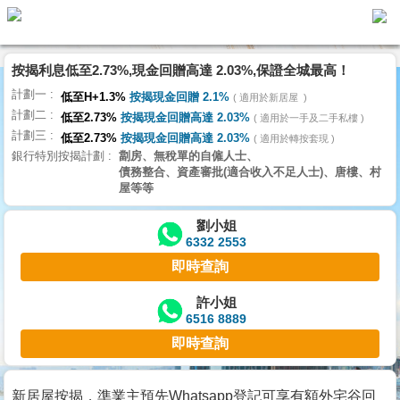
按揭利息低至2.73%,現金回贈高達 2.03%,保證全城最高！
主
計劃一
頁
低至H+1.3%
按揭現金回贈 2.1%
適用於新居屋
代
計劃二
理
低至2.73%
按揭現金回贈高達 2.03%
適用於一手及二手私樓
計劃三
搵
低至2.73%
按揭現金回贈高達 2.03%
適用於轉按套現
銀行特別按揭計劃
劏房、無稅單的自僱人士、
樓/
債務整合、資產審批(適合收入不足人士)、唐樓、村
成
屋等等
交
劉小姐
6332 2553
業
即時查詢
主
放
許小姐
6516 8889
盤
即時查詢
宅
谷
新居屋按揭，準業主預先Whatsapp登記可享有額外宅谷回