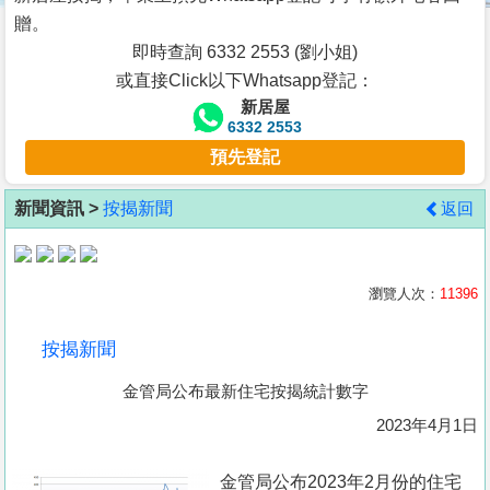
按
贈。
揭
即時查詢 6332 2553 (劉小姐)
或直接Click以下Whatsapp登記：
地
新居屋
產
6332 2553
博
預先登記
客
新聞資訊 >
按揭新聞
返回
地
產
新
瀏覽人次：
11396
聞
按揭新聞
數
金管局公布最新住宅按揭統計數字
據
公
2023年4月1日
佈
金管局公布2023年2月份的住宅