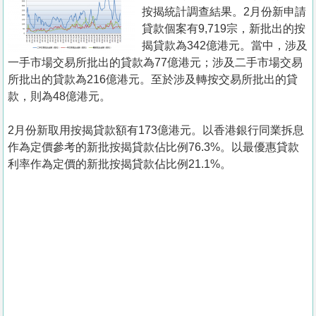
置
按揭統計調查結果。2月份新申請
業
貸款個案有9,719宗，新批出的按
揭貸款為342億港元。當中，涉及
手
一手市場交易所批出的貸款為77億港元；涉及二手市場交易
冊
所批出的貸款為216億港元。至於涉及轉按交易所批出的貸
款，則為48億港元。
關
於
2月份新取用按揭貸款額有173億港元。以香港銀行同業拆息
我
作為定價參考的新批按揭貸款佔比例76.3%。以最優惠貸款
們
利率作為定價的新批按揭貸款佔比例21.1%。