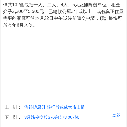
供共132個包括一人、二人、4人、5人及無障礙單位，租金
介乎2,300至5,500元，已輪候公屋3年或以上，或有真正住屋
需要的家庭可於本月22日中午12時前遞交申請，預計最快可
於今年6月入伙。
上一則：
港銀拆息升 銀行股或成大市支撐
收
更多...
下一則：
3月辣稅交投376宗 涉8.007億
藏