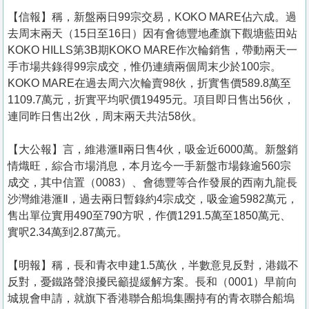
【信報】稱，新盤兩日99宗交易，KOKO MARE佔六成。過
去周末兩天（15日至16日）因有會德豐地產旗下觀塘藍田站
KOKO HILLS第3B期KOKO MARE作次輪銷售，帶動兩天一
手市場共錄得99宗成交，惟仍連續兩個周末少於100宗。
KOKO MARE在過去周六次輪賣98伙，折實售價589.8萬至
1109.7萬元，折實平均呎價19495元。項目即日售出56伙，
連同昨日售出2伙，周末兩天共沽58伙。
【大公報】言， 維港滙Ⅱ兩日售4伙，吸金近6000萬。新盤銷
情熾旺，綜合市場消息，本月迄今一手新盤市場錄逾560宗
成交，其中信置（0083）、會德豐等合作發展的西南九龍長
沙灣維港滙Ⅱ，過去兩日暫錄約4宗成交，吸金逾5982萬元，
售出單位實用490至790方呎，作價1291.5萬至1850萬元、
實呎2.34萬到2.87萬元。
【明報】稱，長和青衣申建1.5萬伙，半數意見反對，港鐵不
反對，憂鐵路聲浪擾民籲提緩解方案。長和（0001）早前向
城規會申請，就旗下香港聯合船塢集團持有的青衣聯合船塢