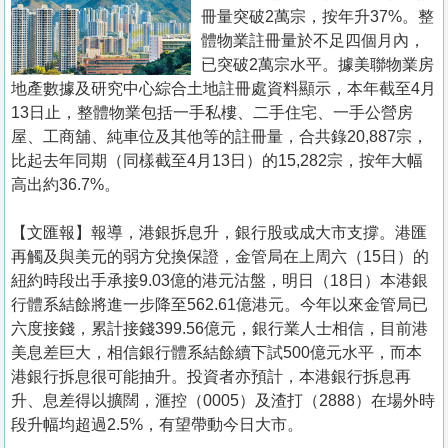
置
冊量突破2萬宗，按年升37%。整
業
體物業註冊量於不足四個月內，
已突破2萬宗水平。據美聯物業房
手
地產數據及研究中心綜合土地註冊處資料顯示，本年截至4月
冊
13日止，整體物業包括一手私樓、二手住宅、一手公營房
屋、工商舖、純車位及其他等的註冊量，合共錄20,887宗，
關
比起去年同期（同樣截至4月13日）的15,282宗，按年大幅
於
高出約36.7%。
我
們
【文匯報】報導，港銀拆息升，銀行股或成大市支撐。港匯
再觸及與美元的弱方兌換保證，金管局在上周六（15日）的
紐約時段出手承接9.03億的港元沽盤，明日（18日）本港銀
行體系結餘將進一步降至562.61億港元。今年以來金管局已
六度接錢，累計接錢399.56億元，銀行業人士相信，目前港
美息差巨大，相信銀行體系結餘續下試500億元水平，而本
港銀行拆息很可能抽升。投資者亦預計，本港銀行拆息再
升、息差得以擴闊，滙控（0005）及渣打（2888）在場外時
段升幅均超過2.5%，有望帶動今日大市。