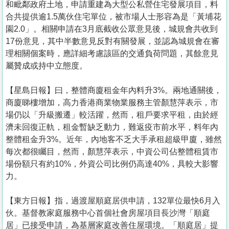
和毗鄰政府土地，申請重建為大型公私營住宅發展項目，料
合共提供逾1.5萬伙住宅單位，被市場人士形容為是「黃埔花
園2.0」。相關申請在3月底截收公眾意見後，城規會共收到
17份意見，其中半數意見反對有關發展，並認為城規會在審
理相關個案時，應詳細考慮該區的交通負荷問題，其餘意見
屬贊成或持中立態度。
【星島日報】曰，整體商廈租金年內料升3%。兩地通關後，
商廈睇樓增加，高力香港商業物業服務主管顏慧萍表示，市
場仍以「升級搬遷」較活躍，然而，租戶要求平租，由於經
濟未回復正軌，租金暫缺乏動力，難返疫市前水平，料年內
整體租金升3%。近年，內地客不乏大手承租超級甲廈，雖然
每次都很矚目，然而，顏慧萍表示，中資公司佔整體租賃市
場份額只有約10%，外資公司比例仍高達40%，具較大影響
力。
【東方日報】指，過渡屋順庭居供申請，132單位最快6月入
伙。基督教家庭服務中心首個社會房屋項目長沙灣「順庭
居」已接受申請，為基層家庭改善住屋環境。「順庭居」提