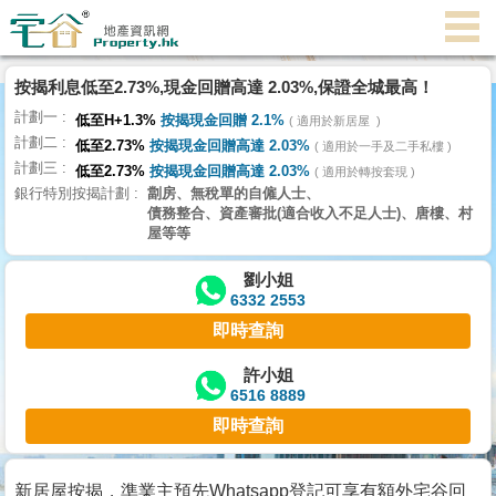
代
理
按揭利息低至2.73%,現金回贈高達 2.03%,保證全城最高！
主
計劃一
頁
低至H+1.3%
按揭現金回贈 2.1%
適用於新居屋
計劃二
低至2.73%
按揭現金回贈高達 2.03%
適用於一手及二手私樓
計劃三
搵
低至2.73%
按揭現金回贈高達 2.03%
適用於轉按套現
銀行特別按揭計劃
劏房、無稅單的自僱人士、
樓/
債務整合、資產審批(適合收入不足人士)、唐樓、村
成
屋等等
交
劉小姐
6332 2553
業
即時查詢
主
放
許小姐
6516 8889
盤
即時查詢
宅
谷
新居屋按揭，準業主預先Whatsapp登記可享有額外宅谷回