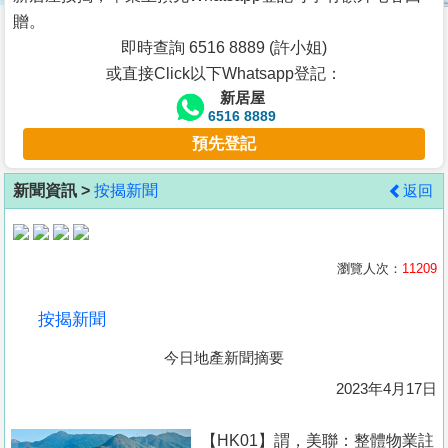
按
贈。
揭
即時查詢 6516 8889 (許小姐)
或直接Click以下Whatsapp登記：
地
新居屋
產
6516 8889
博
預先登記
客
新聞資訊 >
按揭新聞
返回
地
產
新
瀏覽人次：
11209
聞
按揭新聞
數
今日地產新聞摘要
據
公
2023年4月17日
佈
【HK01】謂，美聯：整體物業註