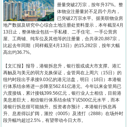
置
册量突破2万宗，按年升37%。整
业
体物业注册量於不足四个月内，
已突破2万宗水平。据美联物业房
手
地产数据及研究中心综合土地注册处资料显示，本年截至4月
册
13日止，整体物业包括一手私楼、二手住宅、一手公营房
屋、工商铺、纯车位及其他等的注册量，合共录20,887宗，
关
比起去年同期（同样截至4月13日）的15,282宗，按年大幅
於
高出约36.7%。
我
们
【文汇报】报导，港银拆息升，银行股或成大市支撑。港汇
再触及与美元的弱方兑换保证，金管局在上周六（15日）的
纽约时段出手承接9.03亿的港元沽盘，明日（18日）本港银
行体系结余将进一步降至562.61亿港元。今年以来金管局已
六度接钱，累计接钱399.56亿元，银行业人士相信，目前港
美息差巨大，相信银行体系结余续下试500亿元水平，而本
港银行拆息很可能抽升。投资者亦预计，本港银行拆息再
升、息差得以扩阔，滙控（0005）及渣打（2888）在场外时
段升幅均超过2.5%，有望带动今日大市。