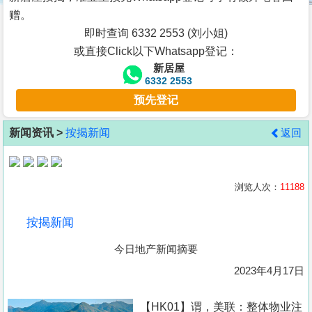
按
赠。
揭
即时查询 6332 2553 (刘小姐)
或直接Click以下Whatsapp登记：
地
新居屋
产
6332 2553
博
预先登记
客
新闻资讯 >
按揭新闻
返回
地
产
新
浏览人次：
11188
闻
按揭新闻
数
今日地产新闻摘要
据
公
2023年4月17日
布
【HK01】谓，美联：整体物业注