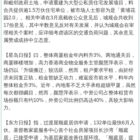
和毗邻政府土地，申请重建为大型公私营住宅发展项目，料
合共提供逾1.5万伙住宅单位，被市场人士形容为是「黄埔花
园2.0」。相关申请在3月底截收公众意见后，城规会共收到
17份意见，其中半数意见反对有关发展，并认为城规会在审
理相关个案时，应详细考虑该区的交通负荷问题，其余意见
属赞成或持中立态度。
【星岛日报】曰，整体商厦租金年内料升3%。两地通关后，
商厦睇楼增加，高力香港商业物业服务主管颜慧萍表示，市
场仍以「升级搬迁」较活跃，然而，租户要求平租，由於经
济未回复正轨，租金暂缺乏动力，难返疫市前水平，料年内
整体租金升3%。近年，内地客不乏大手承租超级甲厦，虽然
每次都很瞩目，然而，颜慧萍表示，中资公司占整体租赁市
场份额只有约10%，外资公司比例仍高达40%，具较大影响
力。
【东方日报】指，过渡屋顺庭居供申请，132单位最快6月入
伙。基督教家庭服务中心首个社会房屋项目长沙湾「顺庭
居」已接受申请，为基层家庭改善住屋环境。「顺庭居」提