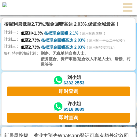
代
理
按揭利息低至2.73%,现金回赠高达 2.03%,保证全城最高！
主
计划一
页
低至H+1.3%
按揭现金回赠 2.1%
适用於新居屋
计划二
低至2.73%
按揭现金回赠高达 2.03%
适用於一手及二手私楼
计划三
搵
低至2.73%
按揭现金回赠高达 2.03%
适用於转按套现
银行特别按揭计划
劏房、无税单的自雇人士、
楼/
债务整合、资产审批(适合收入不足人士)、唐楼、村
成
屋等等
交
刘小姐
6332 2553
业
即时查询
主
放
许小姐
6516 8889
盘
即时查询
宅
谷
新居屋按揭，准业主预先Whatsapp登记可享有额外宅谷回