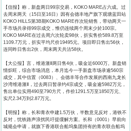
【信报】称，新盘两日99宗交易，KOKO MARE占六成。过
去周末两天（15日至16日）因有会德丰地产旗下观塘蓝田站
KOKO HILLS第3B期KOKO MARE作次轮销售，带动两天一
手市场共录得99宗成交，惟仍连续两个周末少於100宗。
KOKO MARE在过去周六次轮卖98伙，折实售价589.8万至
1109.7万元，折实平均尺价19495元。项目即日售出56伙，
连同昨日售出2伙，周末两天共沽58伙。
【大公报】言， 维港滙Ⅱ两日售4伙，吸金近6000万。新盘销
情炽旺，综合市场消息，本月迄今一手新盘市场录逾560宗
成交，其中信置（0083）、会德丰等合作发展的西南九龙长
沙湾维港滙Ⅱ，过去两日暂录约4宗成交，吸金逾5982万元，
售出单位实用490至790方尺，作价1291.5万至1850万元、
实尺2.34万到2.87万元。
【明报】称，长和青衣申建1.5万伙，半数意见反对，港铁不
反对，忧铁路声浪扰民吁提缓解方案。长和（0001）早前向
城规会申请，就旗下香港联合船坞集团持有的青衣联合船坞