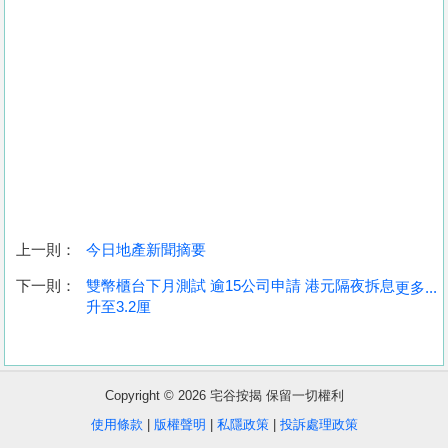
上一則：
今日地產新聞摘要
收
下一則：
雙幣櫃台下月測試 逾15公司申請 港元隔夜拆息
更多...
升至3.2厘
藏
樓
盤
Copyright © 2026 宅谷按揭 保留一切權利
繁
简
ENG
使用條款
|
版權聲明
|
私隱政策
|
投訴處理政策
體
体