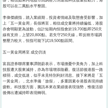
撐，相信如果內地股市回調壓力消退或科技股重拾動力，港
股可以在二萬點水平整固。
李偉傑續指，踏入業績期，投資者情緒及取態會受影響，加
上「五一黃金周」長假將至，相信成交量將持續偏低，港股
亦會明顯更為波動，估計短期內恒指會於19,700點即250天
線有支持，上望20,800點。若失守250天線，即反映市場調
整壓力較大，恒指可能下試19,500點區間。
五一黃金周將至 成交仍淡
富昌證券聯席董事譚朗蔚表示，市場擔憂中美角力，加上科
技股遭大股東減持，亦為市場增添陰霾。復活節後港股一路
積弱，成交低迷，似乎未見特別利好消息。接下來將是「五
一黃金周」，北水準備「放假」，多重因素令港股表現持續
疲軟。科技股方面，騰訊本來在業績後表現強勢，惟復活節
後傳出遭減持即表現轉弱。