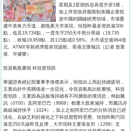
置
星期及2星期拆息再度升穿3厘，
業
加上拜登政府擬限制美國企業投
資中國的關鍵經濟領域，市場憂
手
慮中美角力升溫，都拖累大市表現。恒指昨最多曾跌逾300
冊
點，低見19,734點，一度失守250天牛熊分界線（19,735
點），收報19,959點，跌115點或0.58%。大市成交逾964億
關
元。ATMX等新經濟股表現疲軟。香港文匯報訊（記者 曾業
於
俊、岑健樂）
我
們
投資氣氛審慎 科技股領跌
華盛證券經紀部董事李偉傑表示，恒指自上周起持續疲弱，
主要由於中美關係進一步惡化，令投資氣氛比較審慎。科技
股領跌，主要因為該板塊持續有不同層面的壞消息，例如騰
訊（0700）及阿里巴巴（9988）都遭大股東減持，而騰訊亦
曲線減持快手（1024），加上之前阿里巴巴的分拆消息已經
淡化，在缺乏利好催化之下科技股暫時受壓。恒指昨剛巧回
落至250天線即見反彈，大市現時主要靠友邦（1299）支