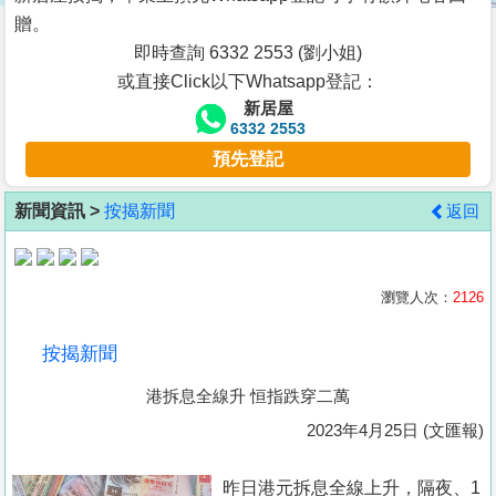
按
贈。
揭
即時查詢 6332 2553 (劉小姐)
或直接Click以下Whatsapp登記：
地
新居屋
產
6332 2553
博
預先登記
客
新聞資訊 >
按揭新聞
返回
地
產
新
瀏覽人次：
2126
聞
按揭新聞
數
港拆息全線升 恒指跌穿二萬
據
公
2023年4月25日 (文匯報)
佈
昨日港元拆息全線上升，隔夜、1