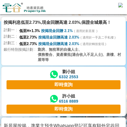
按揭利息低至2.73%,現金回贈高達 2.03%,保證全城最高！
主
計劃一
頁
低至H+1.3%
按揭現金回贈 2.1%
適用於新居屋
代
計劃二
低至2.73%
按揭現金回贈高達 2.03%
理
適用於一手及二手私樓
計劃三
搵
低至2.73%
按揭現金回贈高達 2.03%
適用於轉按套現
銀行特別按揭計劃
劏房、無稅單的自僱人士、
樓/
債務整合、資產審批(適合收入不足人士)、唐樓、村
成
屋等等
交
劉小姐
6332 2553
業
即時查詢
主
放
許小姐
6516 8889
盤
即時查詢
宅
谷
新居屋按揭，準業主預先Whatsapp登記可享有額外宅谷回