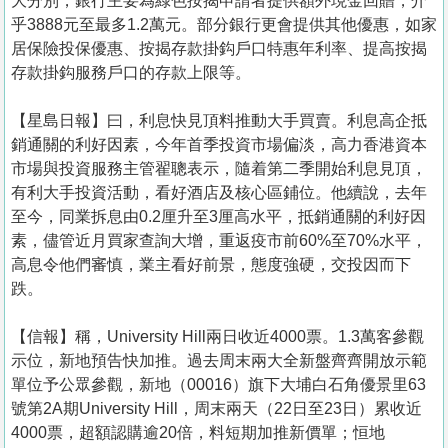
大分別，銀行主要為綠色按揭申請者提供額外現金回贈，介
乎3888元至最多1.2萬元。部分銀行更會提供其他優惠，如家
居保險投保優惠、按揭存款掛鈎戶口特惠年利率、提高按揭
存款掛鈎服務戶口的存款上限等。
【星島日報】曰，利息快見頂料推動大手買賣。利息高企抵
銷通關的利好因素，今年首季投資市場偏淡，高力香港資本
市場與投資服務主管翟聰表示，隨着第二季開始利息見頂，
有利大手投資活動，看好酒店及核心區鋪位。他續說，去年
至今，同業拆息由0.2厘升至3厘高水平，抵銷通關的利好因
素，儘管近月買家查詢大增，重返疫市前60%至70%水平，
高息令他們審慎，業主看好前景，態度強硬，交投因而下
跌。
【信報】稱，University Hill兩日收近4000票。1.3萬客參觀
示位，新地預告快加推。過去周末兩大全新盤齊齊開放示範
單位予公眾參觀，新地（00016）旗下大埔白石角優景里63
號第2A期University Hill，周末兩天（22日至23日）累收近
4000票，超額認購逾20倍，料短期加推新價單；恒地