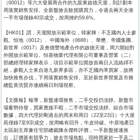
（00012）等六大發展商合作的九龍東啟德天瀧，則計劃本
周落實銷售安排。全新盤搶去餘貨購買力，令過去兩天全港
一手市場僅錄40宗成交，按周挫約59.6%。
【HK01】謂，天瀧開放示範單位，韓家輝：不乏國內人士參
觀。恒地（0012）、中國海外（0688）、華懋、帝國集團、
新世界（0017）及會德豐地產合作的啟德天瀧，周六開始對
外開放示範單位。恒基物業代理有限公司董事及營業（二）
部總經理韓家輝表示，項目示範單位開放首兩日人流絡繹不
絕，參觀人士來自港九新界多區，亦不乏國內準買家，故將
加快推售步伐，下周落實銷售安排。至於新世界營業及市務
總監黃浩賢亦連續兩日到場視察。
【文匯報】報導，新盤連環推售，二手交投仍淡靜。新盤市
場蓄勢待發，買家應接不暇，二手市場交投淡靜。綜合市場
數據，四大代理於剛過去的周末和周日（22至23日）十大屋
苑僅錄7至9宗成交，按周略有回升，牛皮待破。中原地產亞
太區副主席兼住宅部總裁陳永傑昨評價，一手新盤接連推
出，訂價甚有競爭力，搶去市場焦點，現時買家於一手及二