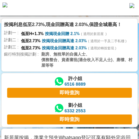
按揭利息低至2.73%,現金回贈高達 2.03%,保證全城最高！
主
計劃一
頁
低至H+1.3%
按揭現金回贈 2.1%
適用於新居屋
代
計劃二
理
低至2.73%
按揭現金回贈高達 2.03%
適用於一手及二手私樓
計劃三
搵
低至2.73%
按揭現金回贈高達 2.03%
適用於轉按套現
銀行特別按揭計劃
劏房、無稅單的自僱人士、
樓/
債務整合、資產審批(適合收入不足人士)、唐樓、村
成
屋等等
交
許小姐
6516 8889
業
即時查詢
主
放
劉小姐
6332 2553
盤
即時查詢
宅
谷
新居屋按揭，準業主預先Whatsapp登記可享有額外宅谷回