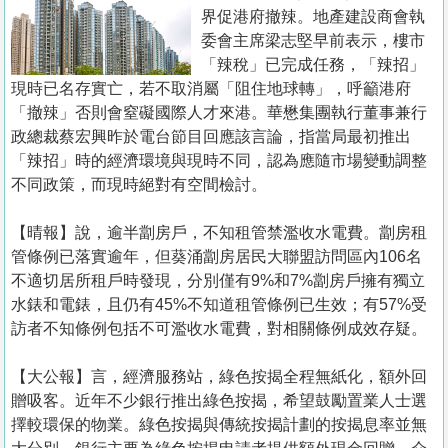
置
界促港府撤辣。地產建設商會執
業
委會主席梁志堅早前表示，樓市
「辣稅」已完成任務，「辣招」
手
現時已名存實亡，若不取消屬「阻住地球轉」，呼籲港府
冊
「撤辣」否則會窒礙國際人才來港。華懋集團執行董事兼行
政總裁蔡宏興昨於電台節目回應該言論，指當局最初推出
關
「辣招」時的經濟環境與現時不同，認為應隨市場變動調整
於
不同政策，而現時絕對有空間檢討。
我
們
【晴報】說，逾半劏房戶，不知租管禁濫收水電費。劏房租
管條例已落實逾年，但葵涌劏房居民大聯盟訪問區內106名
不適切居所租戶時發現，分別僅有9%和7%劏房戶擁有獨立
水錶和電錶，且仍有45%不知道租管條例已生效；有57%受
訪者不知條例包括不可濫收水電費，對相關條例成效存疑。
【大公報】言， 經濟服務站，綠色按揭全程無紙化，額外回
贈吸客。近年不少銀行推出綠色按揭，希望鼓勵置業人士選
擇較環保的物業。綠色按揭與傳統按揭計劃的按揭息率並無