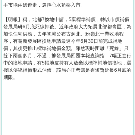
手市場兩邊遊走，選擇心水筍盤入市。
【明報】稱，北都7換地申請，5棄標準補價，轉以市價補價
發展局研6月底死線押後。近年政府大力拓展北部都會區，為
加快住宅供應，去年初就公布古洞北、粉嶺北一帶收地程
序，有關新發展區換地申請最遲今年6月30日前完成補地
價，其後更推出標準補地價金額。雖然現時距離「死線」只
餘下兩個多月，不過，據發展局回覆本報查詢指，7幅正進行
中的換地申請，有5幅地皮持有人放棄以標準補地價換地，選
擇以傳統補價形式估價，該局亦正考慮是否短暫延長6月底的
期限。