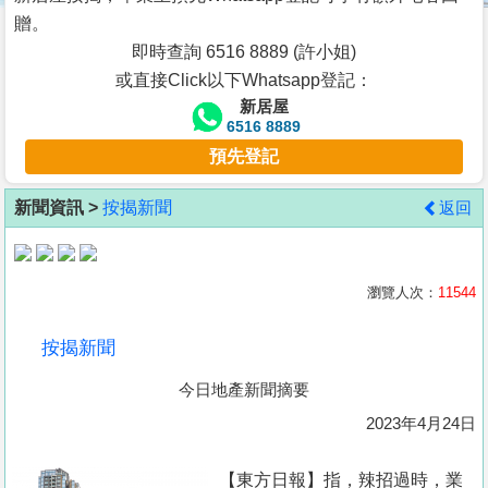
按
贈。
揭
即時查詢 6516 8889 (許小姐)
或直接Click以下Whatsapp登記：
地
新居屋
產
6516 8889
博
預先登記
客
新聞資訊 >
按揭新聞
返回
地
產
新
瀏覽人次：
11544
聞
按揭新聞
數
今日地產新聞摘要
據
公
2023年4月24日
佈
【東方日報】指，辣招過時，業