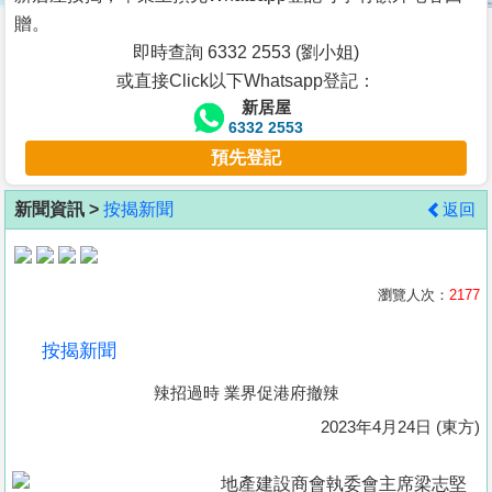
按
贈。
揭
即時查詢 6332 2553 (劉小姐)
或直接Click以下Whatsapp登記：
地
新居屋
產
6332 2553
博
預先登記
客
新聞資訊 >
按揭新聞
返回
地
產
新
瀏覽人次：
2177
聞
按揭新聞
數
辣招過時 業界促港府撤辣
據
公
2023年4月24日 (東方)
佈
地產建設商會執委會主席梁志堅