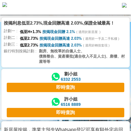
按揭利息低至2.73%,現金回贈高達 2.03%,保證全城最高！
主
計劃一
頁
低至H+1.3%
按揭現金回贈 2.1%
適用於新居屋
代
計劃二
理
低至2.73%
按揭現金回贈高達 2.03%
適用於一手及二手私樓
計劃三
搵
低至2.73%
按揭現金回贈高達 2.03%
適用於轉按套現
銀行特別按揭計劃
劏房、無稅單的自僱人士、
樓/
債務整合、資產審批(適合收入不足人士)、唐樓、村
成
屋等等
交
劉小姐
6332 2553
業
即時查詢
主
放
許小姐
6516 8889
盤
即時查詢
宅
谷
新居屋按揭，準業主預先Whatsapp登記可享有額外宅谷回