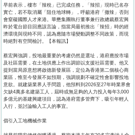
置
早前表示，樓市「辣稅」已完成任務，「辣招」現時已名存
業
實亡，若不取消屬「阻住地球轉」，呼籲港府「撤辣」否則
會窒礙國際人才來港。華懋集團執行董事兼行政總裁蔡宏興
手
昨於電台節目回應該言論，指當局最初推出「辣招」時的經
冊
濟環境與現時不同，認為應隨市場變動調整不同政策，而現
時絕對有空間檢討。【本報訊】
關
於
蔡宏興強調，投地最重要的考慮仍然是選址，港府應按市場
我
及社區需要，在土地供應上作出調節以支援社區需要。他又
們
提到當局原意想將啟德新發展區，定位為香港第二個核心商
業區，惟至今發展不如預期，強調規劃不確定性會影響投地
意欲。就建築業界人手問題，他預料到2026至27年時業界會
欠缺4萬多名建築工人，屆時或無足夠的人力投入每年3,000
多億元的基建興建項目，認為港府需多管齊下，吸引年輕人
入行，並討論輸入工人的事宜。
倡引入工地機械作業