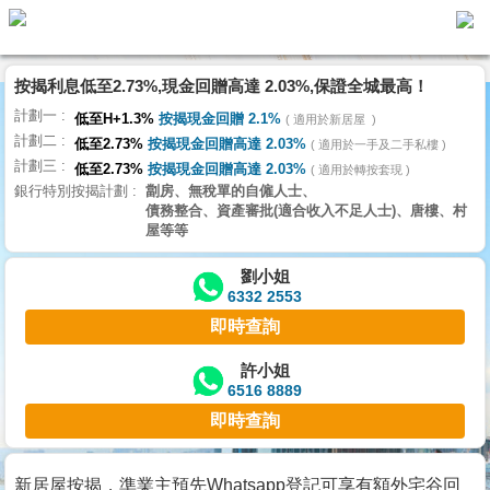
按揭利息低至2.73%,現金回贈高達 2.03%,保證全城最高！
主
計劃一
頁
低至H+1.3%
按揭現金回贈 2.1%
適用於新居屋
代
計劃二
理
低至2.73%
按揭現金回贈高達 2.03%
適用於一手及二手私樓
計劃三
搵
低至2.73%
按揭現金回贈高達 2.03%
適用於轉按套現
銀行特別按揭計劃
劏房、無稅單的自僱人士、
樓/
債務整合、資產審批(適合收入不足人士)、唐樓、村
成
屋等等
交
劉小姐
6332 2553
業
即時查詢
主
放
許小姐
6516 8889
盤
即時查詢
宅
谷
新居屋按揭，準業主預先Whatsapp登記可享有額外宅谷回