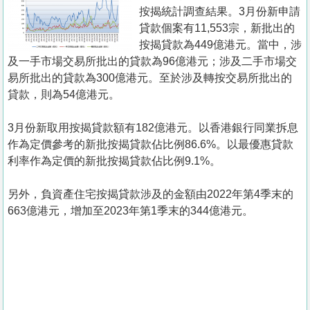
置
按揭統計調查結果。3月份新申請
業
貸款個案有11,553宗，新批出的
按揭貸款為449億港元。當中，涉
手
及一手市場交易所批出的貸款為96億港元；涉及二手市場交
冊
易所批出的貸款為300億港元。至於涉及轉按交易所批出的
貸款，則為54億港元。
關
於
3月份新取用按揭貸款額有182億港元。以香港銀行同業拆息
我
作為定價參考的新批按揭貸款佔比例86.6%。以最優惠貸款
們
利率作為定價的新批按揭貸款佔比例9.1%。
另外，負資產住宅按揭貸款涉及的金額由2022年第4季末的
663億港元，增加至2023年第1季末的344億港元。