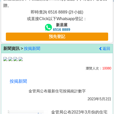
按
贈。
揭
即時查詢 6516 8889 (許小姐)
或直接Click以下Whatsapp登記：
地
新居屋
產
6516 8889
博
預先登記
客
新聞資訊 >
按揭新聞
返回
地
產
新
瀏覽人次：
10080
聞
按揭新聞
數
金管局公布最新住宅按揭統計數字
據
公
2023年5月2日
佈
金管局公布2023年3月份的住宅