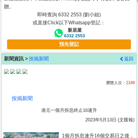
按
贈。
揭
即時查詢 6332 2553 (劉小姐)
或直接Click以下Whatsapp登記：
地
新居屋
產
6332 2553
博
預先登記
客
新聞資訊 >
按揭新聞
返回
地
產
新
瀏覽人次：
2149
聞
按揭新聞
數
港元一個月拆息終止16連升
據
公
2023年5月13日 (文匯報)
佈
1個月拆息連升16個交易日之後，