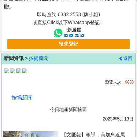
按
贈。
揭
即時查詢 6332 2553 (劉小姐)
或直接Click以下Whatsapp登記：
地
新居屋
產
6332 2553
博
預先登記
客
新聞資訊 >
按揭新聞
返回
地
產
新
瀏覽人次：
9658
聞
按揭新聞
數
今日地產新聞摘要
據
公
2023年5月13日
佈
【文匯報】報導，美加息近尾