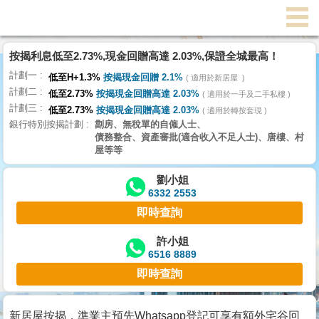
按揭利息低至2.73%,現金回贈高達 2.03%,保證全城最高！
主
計劃一
頁
低至H+1.3%
按揭現金回贈 2.1%
適用於新居屋
代
計劃二
理
低至2.73%
按揭現金回贈高達 2.03%
適用於一手及二手私樓
計劃三
搵
低至2.73%
按揭現金回贈高達 2.03%
適用於轉按套現
銀行特別按揭計劃
劏房、無稅單的自僱人士、
樓/
債務整合、資產審批(適合收入不足人士)、唐樓、村
成
屋等等
交
劉小姐
6332 2553
業
即時查詢
主
放
許小姐
6516 8889
盤
即時查詢
宅
谷
新居屋按揭，準業主預先Whatsapp登記可享有額外宅谷回