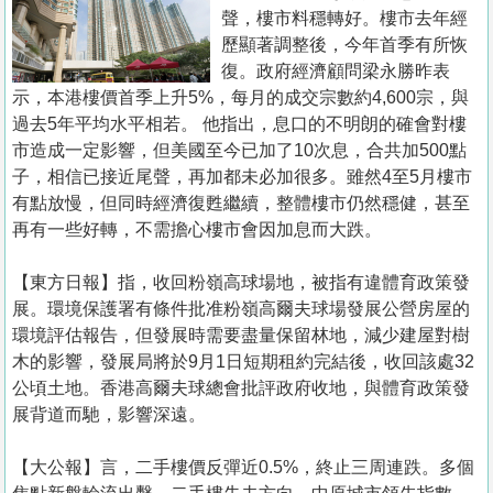
置
聲，樓市料穩轉好。樓市去年經
業
歷顯著調整後，今年首季有所恢
復。政府經濟顧問梁永勝昨表
手
示，本港樓價首季上升5%，每月的成交宗數約4,600宗，與
冊
過去5年平均水平相若。 他指出，息口的不明朗的確會對樓
市造成一定影響，但美國至今已加了10次息，合共加500點
關
子，相信已接近尾聲，再加都未必加很多。雖然4至5月樓市
於
有點放慢，但同時經濟復甦繼續，整體樓市仍然穩健，甚至
我
再有一些好轉，不需擔心樓市會因加息而大跌。
們
【東方日報】指，收回粉嶺高球場地，被指有違體育政策發
展。環境保護署有條件批准粉嶺高爾夫球場發展公營房屋的
環境評估報告，但發展時需要盡量保留林地，減少建屋對樹
木的影響，發展局將於9月1日短期租約完結後，收回該處32
公頃土地。香港高爾夫球總會批評政府收地，與體育政策發
展背道而馳，影響深遠。
【大公報】言， 二手樓價反彈近0.5%，終止三周連跌。多個