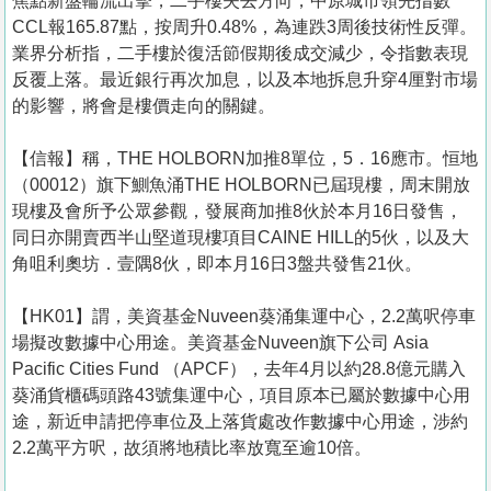
焦點新盤輪流出擊，二手樓失去方向，中原城市領先指數
CCL報165.87點，按周升0.48%，為連跌3周後技術性反彈。
業界分析指，二手樓於復活節假期後成交減少，令指數表現
反覆上落。最近銀行再次加息，以及本地拆息升穿4厘對市場
的影響，將會是樓價走向的關鍵。
【信報】稱，THE HOLBORN加推8單位，5．16應市。恒地
（00012）旗下鰂魚涌THE HOLBORN已屆現樓，周末開放
現樓及會所予公眾參觀，發展商加推8伙於本月16日發售，
同日亦開賣西半山堅道現樓項目CAINE HILL的5伙，以及大
角咀利奧坊．壹隅8伙，即本月16日3盤共發售21伙。
【HK01】謂，美資基金Nuveen葵涌集運中心，2.2萬呎停車
場擬改數據中心用途。美資基金Nuveen旗下公司 Asia
Pacific Cities Fund （APCF），去年4月以約28.8億元購入
葵涌貨櫃碼頭路43號集運中心，項目原本已屬於數據中心用
途，新近申請把停車位及上落貨處改作數據中心用途，涉約
2.2萬平方呎，故須將地積比率放寬至逾10倍。