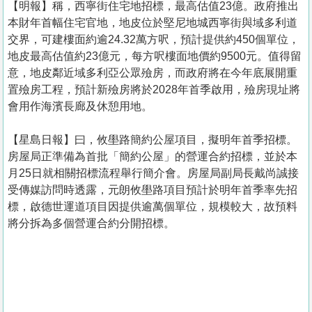
【明報】稱，西寧街住宅地招標，最高估值23億。政府推出
本財年首幅住宅官地，地皮位於堅尼地城西寧街與域多利道
交界，可建樓面約逾24.32萬方呎，預計提供約450個單位，
地皮最高估值約23億元，每方呎樓面地價約9500元。值得留
意，地皮鄰近域多利亞公眾殮房，而政府將在今年底展開重
置殮房工程，預計新殮房將於2028年首季啟用，殮房現址將
會用作海濱長廊及休憩用地。
【星島日報】曰，攸壆路簡約公屋項目，擬明年首季招標。
房屋局正準備為首批「簡約公屋」的營運合約招標，並於本
月25日就相關招標流程舉行簡介會。房屋局副局長戴尚誠接
受傳媒訪問時透露，元朗攸壆路項目預計於明年首季率先招
標，啟德世運道項目因提供逾萬個單位，規模較大，故預料
將分拆為多個營運合約分開招標。