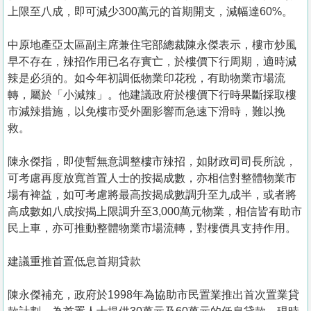
上限至八成，即可減少300萬元的首期開支，減幅達60%。
中原地產亞太區副主席兼住宅部總裁陳永傑表示，樓市炒風
早不存在，辣招作用已名存實亡，於樓價下行周期，適時減
辣是必須的。如今年初調低物業印花稅，有助物業市場流
轉，屬於「小減辣」。他建議政府於樓價下行時果斷採取樓
市減辣措施，以免樓市受外圍影響而急速下滑時，難以挽
救。
陳永傑指，即使暫無意調整樓市辣招，如財政司司長所說，
可考慮再度放寬首置人士的按揭成數，亦相信對整體物業市
場有裨益，如可考慮將最高按揭成數調升至九成半，或者將
高成數如八成按揭上限調升至3,000萬元物業，相信皆有助市
民上車，亦可推動整體物業市場流轉，對樓價具支持作用。
建議重推首置低息首期貸款
陳永傑補充，政府於1998年為協助市民置業推出首次置業貸