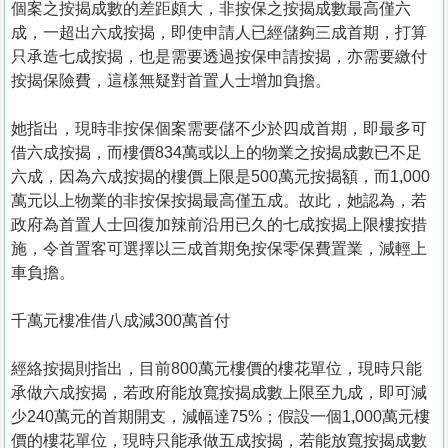
個案之按揭成數的差距頗大，非按保之按揭成數最高僅六
成，一超出六成按揭，即使申請人已經儲夠三成首期，打算
只承造七成按揭，也是需要透過按保申請按揭，亦需要繳付
按揭保險費，這樣無疑對首置人士增加負擔。
她指出，現時非按保個案需要儲不少於四成首期，即最多可
借六成按揭，而樓價834萬或以上的物業之按揭成數已不足
六成，因為六成按揭的樓價上限是500萬元按揭額，而1,000
萬元以上物業的非按保按揭最高僅五成。故此，她認為，若
政府為首置人士回復加辣前沿用已久的七成按揭上限樓按措
施，令首置客可選擇以三成首期免按保零保費置業，減輕上
車負擔。
千萬元樓准借八成減300萬首付
經絡按揭則指出，目前800萬元樓價的樓花單位，現時只能
承做六成按揭，若政府能放寬按揭成數上限至九成，即可減
少240萬元的首期開支，減幅達75%；假設一個1,000萬元樓
價的樓花單位，現時只能承做五成按揭，若能放寬按揭成數