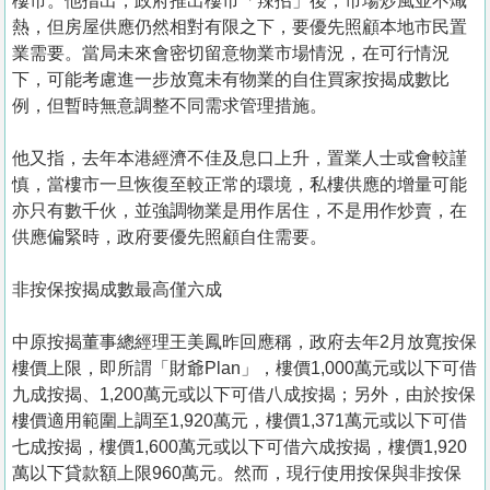
樓市。他指出，政府推出樓市「辣招」後，市場炒風並不熾
熱，但房屋供應仍然相對有限之下，要優先照顧本地市民置
業需要。當局未來會密切留意物業市場情況，在可行情況
下，可能考慮進一步放寬未有物業的自住買家按揭成數比
例，但暫時無意調整不同需求管理措施。
他又指，去年本港經濟不佳及息口上升，置業人士或會較謹
慎，當樓市一旦恢復至較正常的環境，私樓供應的增量可能
亦只有數千伙，並強調物業是用作居住，不是用作炒賣，在
供應偏緊時，政府要優先照顧自住需要。
非按保按揭成數最高僅六成
中原按揭董事總經理王美鳳昨回應稱，政府去年2月放寬按保
樓價上限，即所謂「財爺Plan」，樓價1,000萬元或以下可借
九成按揭、1,200萬元或以下可借八成按揭；另外，由於按保
樓價適用範圍上調至1,920萬元，樓價1,371萬元或以下可借
七成按揭，樓價1,600萬元或以下可借六成按揭，樓價1,920
萬以下貸款額上限960萬元。然而，現行使用按保與非按保