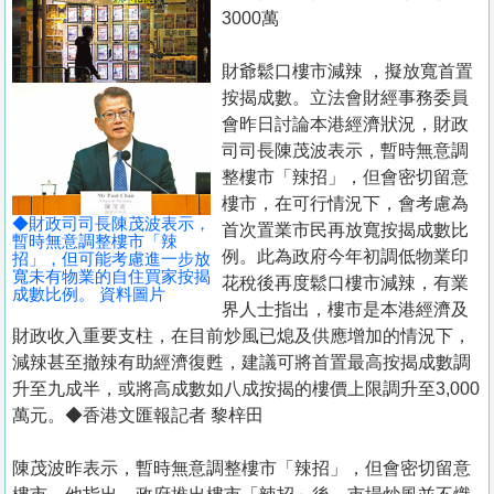
置
3000萬
業
財爺鬆口樓市減辣 ，擬放寬首置
手
按揭成數。立法會財經事務委員
冊
會昨日討論本港經濟狀況，財政
司司長陳茂波表示，暫時無意調
關
整樓市「辣招」，但會密切留意
於
樓市，在可行情況下，會考慮為
我
◆財政司司長陳茂波表示，
首次置業市民再放寬按揭成數比
暫時無意調整樓市「辣
們
例。此為政府今年初調低物業印
招」，但可能考慮進一步放
寬未有物業的自住買家按揭
花稅後再度鬆口樓市減辣，有業
成數比例。 資料圖片
界人士指出，樓市是本港經濟及
財政收入重要支柱，在目前炒風已熄及供應增加的情況下，
減辣甚至撤辣有助經濟復甦，建議可將首置最高按揭成數調
升至九成半，或將高成數如八成按揭的樓價上限調升至3,000
萬元。◆香港文匯報記者 黎梓田
陳茂波昨表示，暫時無意調整樓市「辣招」，但會密切留意