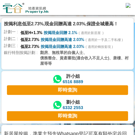
代
理
按揭利息低至2.73%,現金回贈高達 2.03%,保證全城最高！
主
計劃一
頁
低至H+1.3%
按揭現金回贈 2.1%
適用於新居屋
計劃二
低至2.73%
按揭現金回贈高達 2.03%
適用於一手及二手私樓
計劃三
搵
低至2.73%
按揭現金回贈高達 2.03%
適用於轉按套現
銀行特別按揭計劃
劏房、無稅單的自僱人士、
樓/
債務整合、資產審批(適合收入不足人士)、唐樓、村
成
屋等等
交
許小姐
6516 8889
業
即時查詢
主
放
劉小姐
6332 2553
盤
即時查詢
宅
谷
新居屋按揭，準業主預先Whatsapp登記可享有額外宅谷回