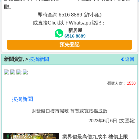
按
贈。
揭
即時查詢 6516 8889 (許小姐)
或直接Click以下Whatsapp登記：
地
新居屋
產
6516 8889
博
預先登記
客
新聞資訊 >
按揭新聞
返回
地
產
新
瀏覽人次：
1538
聞
按揭新聞
數
財爺鬆口樓市減辣 首置或寬按揭成數
據
公
2023年6月6日 (文匯報)
佈
業界倡最高借九成半 樓價上限