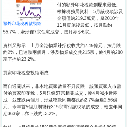
置
付的額外印花稅款創歷來最低。
業
根據稅務局資料，5月該稅項涉及
金額僅約219.3萬元，屬2010年
手
額外印花稅稅款勁縮
11月實施後最低，按月跌約
冊
55.7%，牽涉僅7宗住宅成交，按月亦少6宗。
關
資料又顯示，上月全港物業辣招稅收共約7.49億元，按月跌
於
約2%，已連跌兩個月，涉及物業成交共215宗，較4月的280
我
宗下挫約23.2%。
們
買家印花稅交投縮兩成
而自通關以來，非本地買家數量不升反跌，該類買家入市需
付的買家印花稅，5月只錄57宗相關成交，較4月減少近兩
成，並連跌兩個月，涉及稅款同期都跌約2.7%至逾2.56億
元。今年首5個月則暫錄315宗需付該稅項的成交，較去年同
期363宗，亦下跌約13.2%。