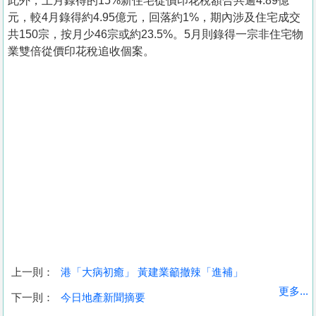
此外，上月錄得的15%新住宅從價印花稅額合共逾4.89億
元，較4月錄得約4.95億元，回落約1%，期內涉及住宅成交
共150宗，按月少46宗或約23.5%。5月則錄得一宗非住宅物
業雙倍從價印花稅追收個案。
上一則：
港「大病初癒」 黃建業籲撤辣「進補」
收
更多...
下一則：
今日地產新聞摘要
藏