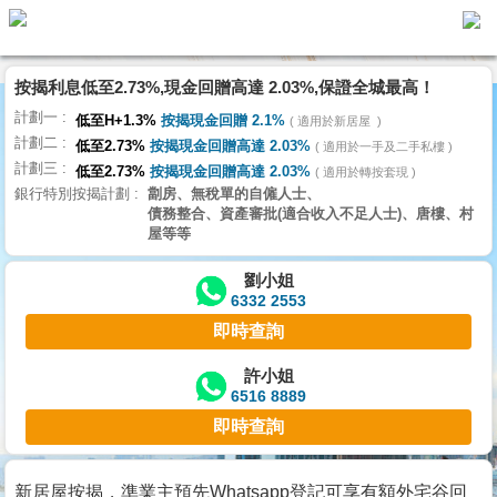
按揭利息低至2.73%,現金回贈高達 2.03%,保證全城最高！
主
計劃一
頁
低至H+1.3%
按揭現金回贈 2.1%
適用於新居屋
代
計劃二
理
低至2.73%
按揭現金回贈高達 2.03%
適用於一手及二手私樓
計劃三
搵
低至2.73%
按揭現金回贈高達 2.03%
適用於轉按套現
銀行特別按揭計劃
劏房、無稅單的自僱人士、
樓/
債務整合、資產審批(適合收入不足人士)、唐樓、村
成
屋等等
交
劉小姐
6332 2553
業
即時查詢
主
放
許小姐
6516 8889
盤
即時查詢
宅
谷
新居屋按揭，準業主預先Whatsapp登記可享有額外宅谷回