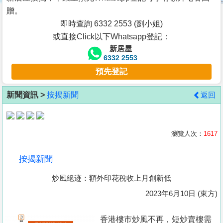
按
贈。
揭
即時查詢 6332 2553 (劉小姐)
或直接Click以下Whatsapp登記：
地
新居屋
產
6332 2553
博
預先登記
客
新聞資訊 >
按揭新聞
返回
地
產
新
瀏覽人次：
1617
聞
按揭新聞
數
炒風絕迹：額外印花稅收上月創新低
據
公
2023年6月10日 (東方)
佈
香港樓市炒風不再，短炒賣樓需