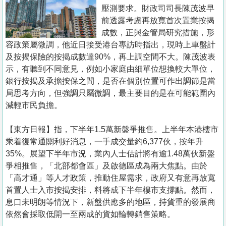
置
壓測要求。財政司司長陳茂波早
業
前透露考慮再放寬首次置業按揭
成數，正與金管局研究措施，形
手
容政策屬微調，他近日接受港台專訪時指出，現時上車盤計
冊
及按揭保險的按揭成數達90%，再上調空間不大。陳茂波表
示，有聽到不同意見，例如小家庭由細單位想換較大單位，
關
銀行按揭及承擔按保之間，是否在個別位置可作出調節是當
於
局思考方向，但強調只屬微調，最主要目的是在可能範圍內
我
減輕市民負擔。
們
【東方日報】指，下半年1.5萬新盤爭推售。上半年本港樓市
乘着復常通關利好消息，一手成交量約6,377伙，按年升
35%。展望下半年市況，業內人士估計將有逾1.48萬伙新盤
爭相推售，「北部都會區」及啟德區成為兩大焦點。由於
「高才通」等人才政策，推動住屋需求，政府又有意再放寬
首置人士入市按揭安排，料將成下半年樓市支撐點。然而，
息口未明朗等情況下，新盤供應多的地區，持貨重的發展商
依然會採取低開一至兩成的貨如輪轉銷售策略。