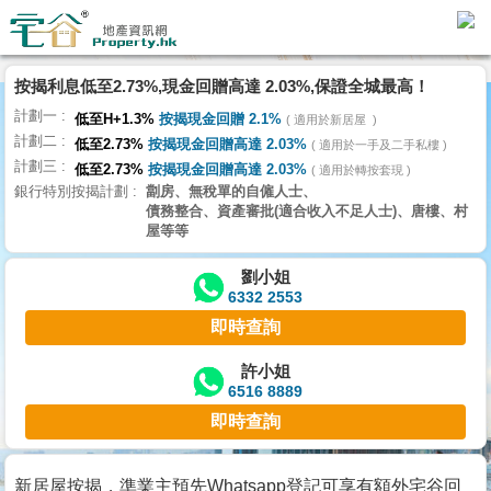
按揭利息低至2.73%,現金回贈高達 2.03%,保證全城最高！
主
計劃一
頁
低至H+1.3%
按揭現金回贈 2.1%
適用於新居屋
代
計劃二
低至2.73%
按揭現金回贈高達 2.03%
理
適用於一手及二手私樓
計劃三
搵
低至2.73%
按揭現金回贈高達 2.03%
適用於轉按套現
銀行特別按揭計劃
劏房、無稅單的自僱人士、
樓/
債務整合、資產審批(適合收入不足人士)、唐樓、村
成
屋等等
交
劉小姐
6332 2553
業
即時查詢
主
放
許小姐
6516 8889
盤
即時查詢
宅
谷
新居屋按揭，準業主預先Whatsapp登記可享有額外宅谷回