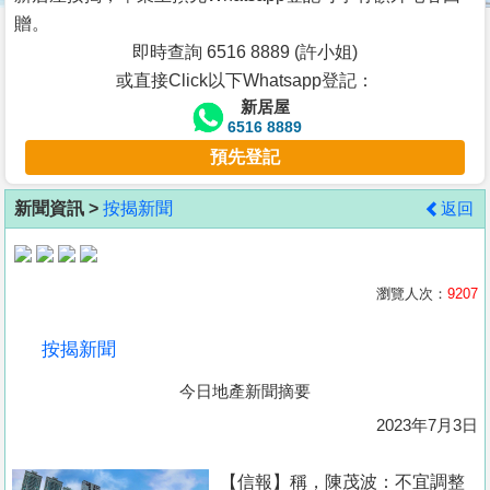
按
贈。
揭
即時查詢 6516 8889 (許小姐)
或直接Click以下Whatsapp登記：
地
新居屋
產
6516 8889
博
預先登記
客
新聞資訊 >
按揭新聞
返回
地
產
新
瀏覽人次：
9207
聞
按揭新聞
數
今日地產新聞摘要
據
公
2023年7月3日
佈
【信報】稱，陳茂波：不宜調整