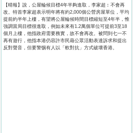
【晴報】說，公屋輪候目標4年半夠進取，李家超︰不會再
改。特首李家超表示明年將有約2,000個公營房屋單位，平均
提前約半年上樓，有望將公屋輪候時間目標縮短至4年半，惟
強調當局目標很進取，例如未來有1.2萬個單位可提前3至18
個月上樓，他指政府需要務實，故不會再改。被問到七一不
再有遊行，他指本港仍容許市民藉公眾活動表達訴求和提出
反對聲音，但要警惕有人以「軟對抗」方式破壞香港。