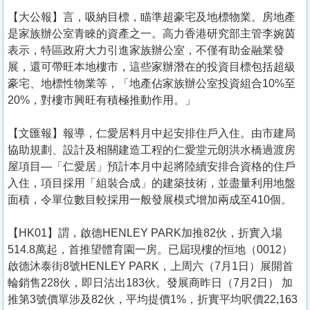
【大公報】言， 吸納目標，瞄準超豪宅及地標物業。房地產
是家族辦公室青睞的資產之一。高力香港研究部主管李婉茵
表示，特區政府大力引進家族辦公室，不僅有助金融業發
展，還可帶旺本地樓市，這些家辦潛在的投資目標包括超級
豪宅、地標性物業等，「地產佔家族辦公室投資組合10%至
20%，對樓市興旺有積極推動作用。」
【文匯報】報導，仁愛居料月中起安排住戶入住。由市建局
協助規劃、設計及相關建造工程的仁愛堂元朗洪水橋過渡房
屋項目—「仁愛居」預計本月中起將陸續安排合資格的住戶
入住，項目採用「組裝合成」的建築技術，並盡量利用地盤
面積，令單位數目較採用一般發展模式增加兩成至410個。
【HK01】謂，啟德HENLEY PARK加推82伙，折實入場
514.8萬起，首推望體育園一房。已屆現樓的恒地（0012）
啟德沐泰街8號HENLEY PARK，上周六（7月1日）展開首
輪銷售228伙，即日沽出183伙。發展商昨日（7月2日） 加
推第3號價單涉及82伙，平均提價1%，折實平均呎價22,163