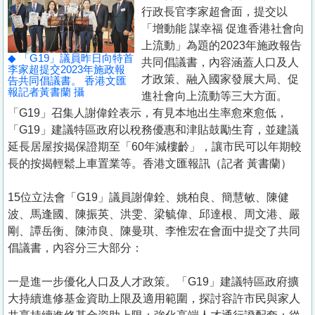
置
行政長官李家超會面，提交以
業
「增動能 謀幸福 促進香港社會向
上流動」為題的2023年施政報告
手
◆ 「G19」議員昨日向特首
共同倡議書，內容涵蓋人口及人
冊
李家超提交2023年施政報
才政策、融入國家發展大局、促
告共同倡議書。 香港文匯
報記者黃書蘭 攝
進社會向上流動等三大方面。
關
「G19」召集人謝偉銓表示，有見本地出生率愈來愈低，
於
「G19」建議特區政府以稅務優惠和津貼鼓勵生育，並建議
我
延長居屋按揭保證期至「60年減樓齡」，讓市民可以年期較
們
長的按揭輕鬆上車置業等。香港文匯報訊（記者 黃書蘭）
15位立法會「G19」議員謝偉銓、姚柏良、簡慧敏、陳健
波、馬逢國、陳振英、洪雯、梁毓偉、邱達根、周文港、嚴
剛、譚岳衡、陳沛良、陳曼琪、李惟宏在會面中提交了共同
倡議書，內容分三大部分：
一是進一步優化人口及人才政策。「G19」建議特區政府擴
大持續進修基金資助上限及適用範圍，探討容許市民與家人