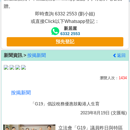
按
贈。
揭
即時查詢 6332 2553 (劉小姐)
或直接Click以下Whatsapp登記：
地
新居屋
產
6332 2553
博
預先登記
客
新聞資訊 >
按揭新聞
返回
地
產
新
瀏覽人次：
1434
聞
按揭新聞
數
「G19」倡設稅務優惠鼓勵港人生育
據
公
2023年8月19日 (文匯報)
佈
立法會「G19」議員昨日與特區