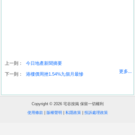
上一則：
今日地產新聞摘要
收
更多...
下一則：
港樓價周挫1.54%九個月最慘
藏
樓
盤
Copyright © 2026 宅谷按揭 保留一切權利
繁
简
ENG
使用條款
|
版權聲明
|
私隱政策
|
投訴處理政策
體
体