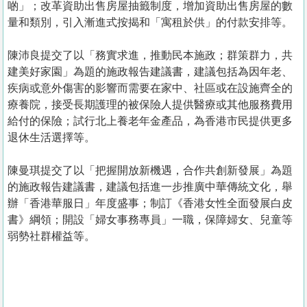
啲」；改革資助出售房屋抽籤制度，增加資助出售房屋的數
量和類別，引入漸進式按揭和「寓租於供」的付款安排等。
陳沛良提交了以「務實求進，推動民本施政；群策群力，共
建美好家園」為題的施政報告建議書，建議包括為因年老、
疾病或意外傷害的影響而需要在家中、社區或在設施齊全的
療養院，接受長期護理的被保險人提供醫療或其他服務費用
給付的保險；試行北上養老年金產品，為香港市民提供更多
退休生活選擇等。
陳曼琪提交了以「把握開放新機遇，合作共創新發展」為題
的施政報告建議書，建議包括進一步推廣中華傳統文化，舉
辦「香港華服日」年度盛事；制訂《香港女性全面發展白皮
書》綱領；開設「婦女事務專員」一職，保障婦女、兒童等
弱勢社群權益等。