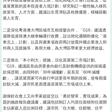
共享持續進修基金資助上限；強化高端人才通行證配套；從
速落實新的資本投資者入境計劃；研究制訂一般性輸入移民
政策等。人才方面，建議以生育津貼及稅務優惠，積極鼓勵
港人生育。
二是深化粵港澳大灣區城市互相借鑒合作，「G19」建議透
過降低港珠澳大橋車輛通行收費，設法簡化通關和優化「港
車北上」計劃，以及與廣東省政府商討放寬外國企業准入和
外商人流措施等，善用大橋，為大灣區帶來更大經濟效益。
三是推出「本小利大」措施，活化居屋第二市場計劃。
「G19」建議延長由房委會向銀行及財務機構提供的按揭還
款保證期，由現時的「30年減樓齡」延長至「60年減樓
齡」，讓居屋買家可向銀行申請更長年期的按揭，使每期還
款額大減，讓市民更易透過居屋第二市場成功上車。
謝偉銓在會上又向李家超提交以「勇於變革，實現成果」為
題的施政報告建議書，建議包括制訂人均居住面積和住屋開
支佔家庭入息比例目標，讓市民「住大啲、住鬆啲、住平