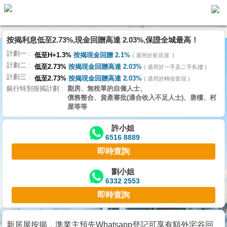
按揭利息低至2.73%,現金回贈高達 2.03%,保證全城最高！
主
計劃一
頁
低至H+1.3%
按揭現金回贈 2.1%
適用於新居屋
代
計劃二
理
低至2.73%
按揭現金回贈高達 2.03%
適用於一手及二手私樓
計劃三
搵
低至2.73%
按揭現金回贈高達 2.03%
適用於轉按套現
銀行特別按揭計劃
劏房、無稅單的自僱人士、
樓/
債務整合、資產審批(適合收入不足人士)、唐樓、村
成
屋等等
交
許小姐
6516 8889
業
即時查詢
主
放
劉小姐
6332 2553
盤
即時查詢
宅
谷
新居屋按揭，準業主預先Whatsapp登記可享有額外宅谷回