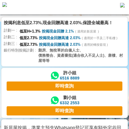
代
理
按揭利息低至2.73%,現金回贈高達 2.03%,保證全城最高！
主
計劃一
頁
低至H+1.3%
按揭現金回贈 2.1%
適用於新居屋
計劃二
低至2.73%
按揭現金回贈高達 2.03%
適用於一手及二手私樓
計劃三
搵
低至2.73%
按揭現金回贈高達 2.03%
適用於轉按套現
銀行特別按揭計劃
劏房、無稅單的自僱人士、
樓/
債務整合、資產審批(適合收入不足人士)、唐樓、村
成
屋等等
交
許小姐
6516 8889
業
即時查詢
主
放
劉小姐
6332 2553
盤
即時查詢
宅
谷
新居屋按揭，準業主預先Whatsapp登記可享有額外宅谷回