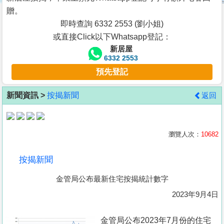
按
贈。
揭
即時查詢 6332 2553 (劉小姐)
或直接Click以下Whatsapp登記：
地
新居屋
產
6332 2553
博
預先登記
客
新聞資訊 >
按揭新聞
返回
地
產
新
瀏覽人次：
10682
聞
按揭新聞
數
金管局公布最新住宅按揭統計數字
據
公
2023年9月4日
佈
金管局公布2023年7月份的住宅