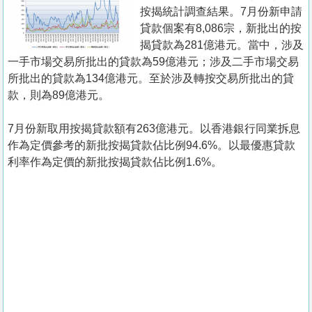
置
按揭統計調查結果。7月份新申請
業
貸款個案有8,086宗，新批出的按
揭貸款為281億港元。當中，涉及
手
一手市場交易所批出的貸款為59億港元；涉及二手市場交易
冊
所批出的貸款為134億港元。至於涉及轉按交易所批出的貸
款，則為89億港元。
關
於
7月份新取用按揭貸款額有263億港元。以香港銀行同業拆息
我
作為定價參考的新批按揭貸款佔比例94.6%。以最優惠貸款
們
利率作為定價的新批按揭貸款佔比例1.6%。