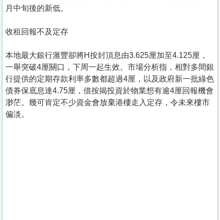
月中旬後的新低。
收租回報不及定存
本地最大銀行滙豐卻將H按封頂息由3.625厘加至4.125厘，
一舉突破4厘關口，下周一起生效。市場分析指，相對多間銀
行提供的定期存款利率多數都超過4厘，以及政府新一批綠色
債券保底息達4.75厘，借按揭投資於物業想有逾4厘回報機會
渺茫。幾可肯定不少資金會放棄港樓走入定存，令未來樓市
偏淡。