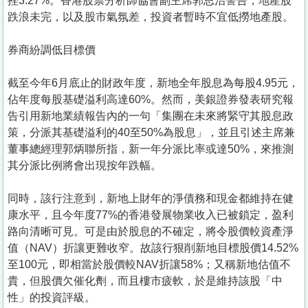
挫3.27%。香港股票分析師協會副主席郭思治警告，地產股
跌浪未完，以及股市氣氛差，投資者暫時不宜低撈地產股。
券商紛調低目標價
截至今年6月底止的財政年度，新地全年股息為每股4.95元，
佔年度每股基礎溢利高達60%。然而，美銀證券發表研究報
告引用新地業績報告內的一句「集團在未來將緊守其股息政
策，分派其基礎溢利的40至50%為股息」，並且引述主席兼
董事總經理郭炳聯所指，新一年分派比率或達50%，來推測
其分派比例將會出現按年跌幅。
同時，該行注意到，新地上財年的淨債務和現金都維持在健
康水平，且今年度77%的香港發展物業收入已被鎖定，盈利
路向清晰可見。可是由於股息的不確定，將令股價較資產淨
值（NAV）折讓更難收窄。故該行狠削新地目標股價14.52%
至100元，即相當於股價較NAV折讓58%；又稱新地估值不
貴，但股價欠催化劑，而且樓市疲軟，於是維持該股「中
性」的投資評級。