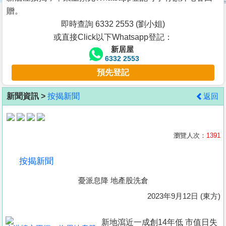
按
贈。
揭
即時查詢 6332 2553 (劉小姐)
或直接Click以下Whatsapp登記：
地
新居屋
產
6332 2553
博
預先登記
客
新聞資訊 >
按揭新聞
返回
地
產
新
瀏覽人次：
1391
聞
按揭新聞
數
憂派息降 地產股洗倉
據
公
2023年9月12日 (東方)
佈
新地瀉近一成創14年低 市值日失