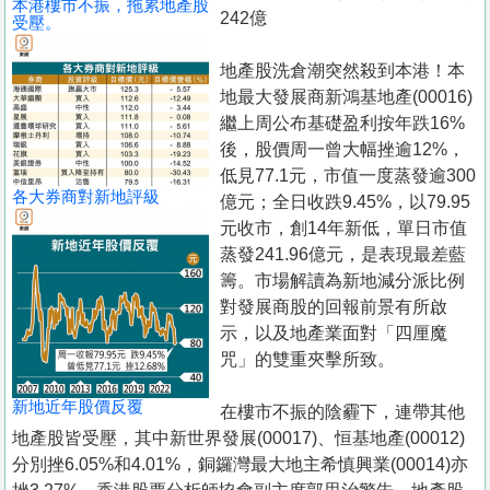
本港樓市不振，拖累地產股
置
242億
受壓。
業
地產股洗倉潮突然殺到本港！本
手
地最大發展商新鴻基地產(00016)
冊
繼上周公布基礎盈利按年跌16%
後，股價周一曾大幅挫逾12%，
關
低見77.1元，市值一度蒸發逾300
於
各大券商對新地評級
億元；全日收跌9.45%，以79.95
我
元收市，創14年新低，單日市值
們
蒸發241.96億元，是表現最差藍
籌。市場解讀為新地減分派比例
對發展商股的回報前景有所啟
示，以及地產業面對「四厘魔
咒」的雙重夾擊所致。
新地近年股價反覆
在樓市不振的陰霾下，連帶其他
地產股皆受壓，其中新世界發展(00017)、恒基地產(00012)
分別挫6.05%和4.01%，銅鑼灣最大地主希慎興業(00014)亦