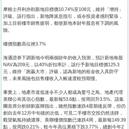
摩根士丹利亦削新地目標價10.74%至108元，維持「增持」
評級。該行指出，新地降派息指引，或令投資者感到緊張，
加上目前樓市銷售疲弱，都使新地本財年股息有下調的風
險。
樓價指數高位挫3.7%
海通證券下調新地今明兩個財年的收入預測，預計新地每股
NAV為209元，以40%折扣率計，該行予新地目標價125.3
元，維持「跑贏大市」評級，認為新地的租金收入具防守
性，未來風險包括售樓收入入帳速度較預期慢。
事實上，地產市道低迷令不少人都成為驚弓之鳥。地產代理
美聯公布其信心指數，最新報53.6點，按周回升3.5%。該集
團首席分析師劉嘉輝指出，雖然指數連跌4星期後反彈，但仍
創自去年12月中旬後的次低，可見二手樓市交投仍然淡靜，
觀望氣氛持續濃厚。美聯樓價指數已連跌4周，最新報149.39
點，按周跌0.21%，較今年高位累積下跌3.77%，續創今年2