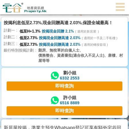
代
理
按揭利息低至2.73%,現金回贈高達 2.03%,保證全城最高！
主
計劃一
頁
低至H+1.3%
按揭現金回贈 2.1%
適用於新居屋
計劃二
低至2.73%
按揭現金回贈高達 2.03%
適用於一手及二手私樓
計劃三
搵
低至2.73%
按揭現金回贈高達 2.03%
適用於轉按套現
銀行特別按揭計劃
劏房、無稅單的自僱人士、
樓/
債務整合、資產審批(適合收入不足人士)、唐樓、村
成
屋等等
交
劉小姐
6332 2553
業
即時查詢
主
放
許小姐
6516 8889
盤
即時查詢
宅
谷
新居屋按揭，準業主預先Whatsapp登記可享有額外宅谷回