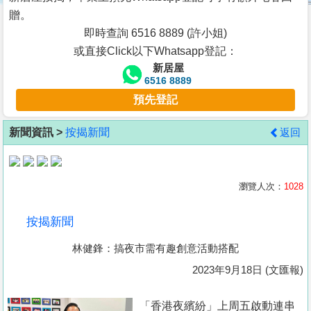
按
贈。
揭
即時查詢 6516 8889 (許小姐)
或直接Click以下Whatsapp登記：
地
新居屋
產
6516 8889
博
預先登記
客
新聞資訊 >
按揭新聞
返回
地
產
新
瀏覽人次：
1028
聞
按揭新聞
數
林健鋒：搞夜市需有趣創意活動搭配
據
公
2023年9月18日 (文匯報)
佈
「香港夜繽紛」上周五啟動連串