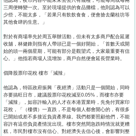
他認為，夜市內容不能來來去去只有幾種，可能每周或每兩
三周便轉變一次。至於現場提供的食品攤檔，他則認為可以
少些，不能太多，「若果只有飲飲食食，便會搶去蘭桂坊等
其他食肆的生意。」
對於有商場率先於周五舉辦活動，但未有太多商戶配合延遲
收舖，林健鋒則指有人帶頭已是一個好開始，「首數天或開
始的頭一兩個星期，可能有部分是觀望式，大家最重要有信
心。」他指若商場人流增加，商戶自然便會延長營業時。
倡降股票印花稅 樓市「減辣」
他認為，特區政府振興「夜經濟」活動只是一個開始，同時
亦要搞旺日市，建議股票印花稅減至0.05%，而樓市亦要
「減辣」，如容許輸入的人才在本港置業時，先免付買家印
花稅，「（樓價）一直跌，不是每個人都會開心的，有很多
已開始或差不多接近負資產界線。我們都要照顧他們，不能
容許有這些負資產情況出現。樓市突然間急跌時情況就更糟
糕，市民對樓市沒有信心、對經濟失去信心後，會影響到整