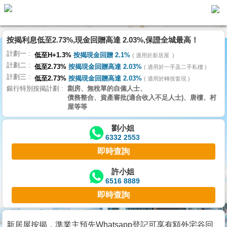
按揭利息低至2.73%,現金回贈高達 2.03%,保證全城最高！
主
計劃一
頁
低至H+1.3%
按揭現金回贈 2.1%
適用於新居屋
代
計劃二
理
低至2.73%
按揭現金回贈高達 2.03%
適用於一手及二手私樓
計劃三
搵
低至2.73%
按揭現金回贈高達 2.03%
適用於轉按套現
銀行特別按揭計劃
劏房、無稅單的自僱人士、
樓/
債務整合、資產審批(適合收入不足人士)、唐樓、村
成
屋等等
交
劉小姐
6332 2553
業
即時查詢
主
放
許小姐
6516 8889
盤
即時查詢
宅
谷
新居屋按揭，準業主預先Whatsapp登記可享有額外宅谷回