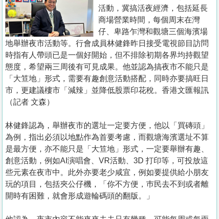
置
活動，冀搞活夜經濟，包括延長
業
商場營業時間，每個周末在灣
仔、卑路乍灣和觀塘三個海濱場
手
地舉辦夜市活動等。行會成員林健鋒昨日接受電視節目訪問
冊
時指有人帶頭已是一個好開始，但不排除初期各界均持觀望
態度，希望兩三周後有可見成果。他並認為搞夜市不能只是
關
「大笪地」形式，需要有趣創意活動搭配，同時亦要搞旺日
於
市，更建議樓市「減辣」並降低股票印花稅。香港文匯報訊
我
（記者 文森）
們
林健鋒認為，舉辦夜市的選址一定要方便，他以「買磚頭」
為例，指出必須以地點作為首要考慮，而觀塘海濱選址不算
是最方便，亦不能只是「大笪地」形式，一定要舉辦有趣、
創意活動，例如AI演唱會、VR活動、3D 打印等，可投放這
些元素在夜市中。此外亦要老少咸宜，例如要提供給小朋友
玩的項目，包括夾公仔機，「你不方便，巿民去不到或者離
開時有困難，就會形成遊輪碼頭的翻版。」