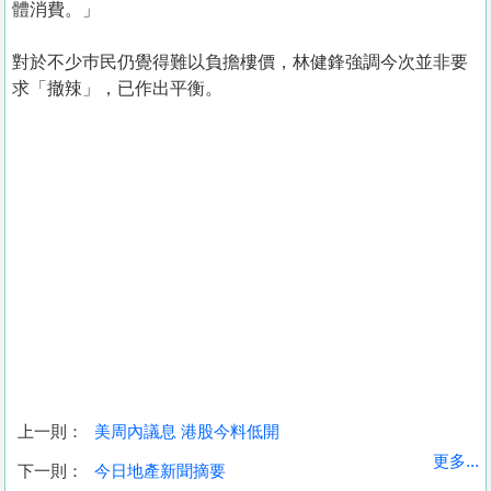
體消費。」
對於不少巿民仍覺得難以負擔樓價，林健鋒強調今次並非要
求「撤辣」，已作出平衡。
上一則：
美周內議息 港股今料低開
收
更多...
下一則：
今日地產新聞摘要
藏