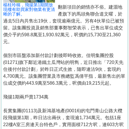
楊桂玲稱，飛揚第1期開放
翻新項目的銷情亦不俗。建灝地
現樓有助買家對物業有更清
晰的了解。
產旗下的馬頭角聯合道文曜，於
過去5日內共售出19伙，套現逾兩億元。另有4伙單位已被預
留。該集團投資及銷售部董事鄭智荣表示，已售出單位成交
價介乎約598.8萬至1,930.92萬元，呎價約15,730至21,360
元。
個別市區盤添加新付款計劃後即時收效。佳明集團控股
(01271)旗下鄰近港鐵土瓜灣站的明雋，近日推出「720天先
住後付付款計劃」於昨日正式生效，隨即連沽9伙，套現約
4,700萬元。該集團營業及市務總監馮倩平指，最新售出的單
位成交價約443.9萬至586.3萬元，呎價由19,215元起。
飛揚1期兩戶賣1734萬
長實集團(01113)及新鴻基地產(00016)的屯門青山公路大欖
段飛揚第1期，昨日沽出兩伙，套現逾1,734萬元。包括1座
22樓A室三房連天台特色戶，實用面積712方呎，連603方呎