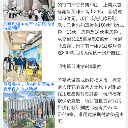
置
的屯門掃管笏凱和山，上周六首
業
輪銷售至昨日售出33伙，套現逾
1.53億元。項目成交紀錄冊顯
手
文曜現樓示範單位參觀情況
示，已售出的單位包括6伙開放式
冊
持續踴躍。
戶、13伙一房戶及14伙兩房戶，
成交價312.5萬至692萬元。發展
關
商透露，日前有一組家庭客斥資
於
逾800萬元購入兩伙一房戶自住。
我
們
明雋單日連沽9個單位
若要承做高成數按揭入市，有意
發展商指，明雋的新買家主
購入樓花的置業人士原本局限於
要來自九龍及新界。
採用建築期付款計劃，現時樓花
按保放寬後，項目首批買家採用
即供付款計劃的比例有約27%，
即佔9宗。選用建築期付款仍是主
流。