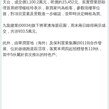
天台，成交價1,100.2萬元，呎價約15,452元。長實營業部助
理首席經理楊桂玲表示，新買家均為租客，參觀現樓單位
後，對項目質素及景觀進一步確認，並即時決定轉租為買。
九龍建業(00034)旗下將軍澳海茵莊園，周末兩日錄得兩宗成
交，共涉933.5萬元。
此外，由華潤置地（海外）及保利置業集團(00119)合作發
展、位於啟德跑道區澐璟，落實本周四起招標發售119伙，
當中5伙屬於首次推出的特色戶。