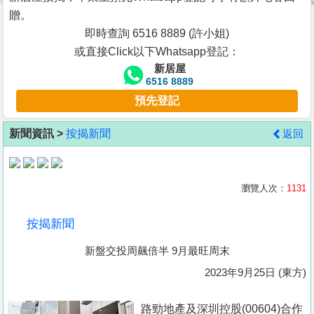
按
贈。
揭
即時查詢 6516 8889 (許小姐)
或直接Click以下Whatsapp登記：
地
新居屋
產
6516 8889
博
預先登記
客
新聞資訊 >
按揭新聞
返回
地
產
新
瀏覽人次：
1131
聞
按揭新聞
數
新盤交投周飆倍半 9月最旺周末
據
公
2023年9月25日 (東方)
佈
路勁地產及深圳控股(00604)合作