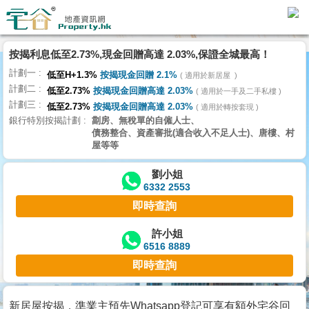
代
理
按揭利息低至2.73%,現金回贈高達 2.03%,保證全城最高！
主
計劃一
頁
低至H+1.3%
按揭現金回贈 2.1%
適用於新居屋
計劃二
低至2.73%
按揭現金回贈高達 2.03%
適用於一手及二手私樓
計劃三
搵
低至2.73%
按揭現金回贈高達 2.03%
適用於轉按套現
銀行特別按揭計劃
劏房、無稅單的自僱人士、
樓/
債務整合、資產審批(適合收入不足人士)、唐樓、村
成
屋等等
交
劉小姐
6332 2553
業
即時查詢
主
放
許小姐
6516 8889
盤
即時查詢
宅
谷
新居屋按揭，準業主預先Whatsapp登記可享有額外宅谷回