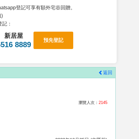
atsapp登記可享有額外宅谷回贈。
)
p登記：
新居屋
預先登記
6516 8889
返回
瀏覽人次：
2145