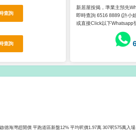
新居屋按揭，準業主預先Wh
時查詢
即時查詢 6516 8889 (許小姐
或直接Click以下Whatsap
時查詢
啟德海灣趕開價 平跑道區新盤12% 平均呎價1.97萬 307呎575萬入場