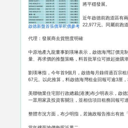
將平穩發展。
近年啟德前跑道區有兩項
22,977元。同屬前跑
啟德新盤首張價單呎價參考
代理：發展商去貨態度明確
中原地產九龍董事劉瑛琳表示，啟德海灣訂價克制
量、再求價的推盤策略，料首批單位可掀起搶購
劉瑛琳指，今年首9個月，啟德每月錄得過百宗租務
67元。以此推算，料啟德海灣租金回報可逾3厘
美聯物業住宅部行政總裁(港澳)布少明表示，啟
一眾用家及投資客關注，並相信項目租務回報可達
整體市況方面，布少明指，若施政報告推出有效
當年樓面地價每呎近萬二