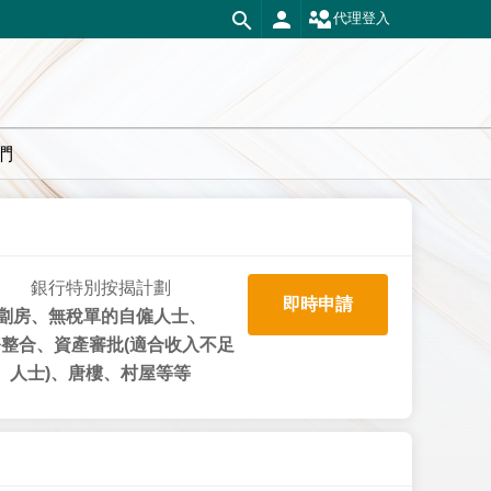
代理登入
們
銀行特別按揭計劃
即時申請
劏房、無稅單的自僱人士、
整合、資產審批(適合收入不足
人士)、唐樓、村屋等等