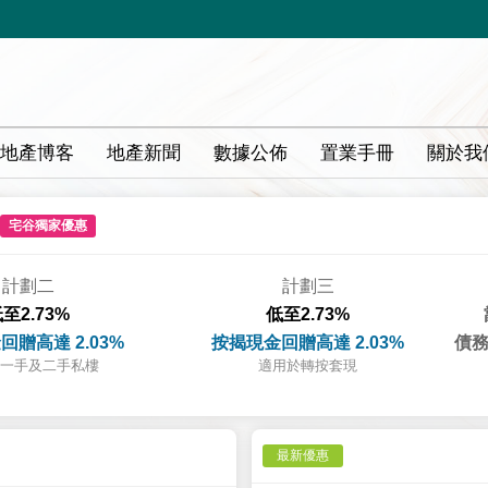
地產博客
地產新聞
數據公佈
置業手冊
關於我
宅谷獨家優惠
計劃二
計劃三
至2.73%
低至2.73%
回贈高達 2.03%
按揭現金回贈高達 2.03%
債務
一手及二手私樓
適用於轉按套現
最新優惠