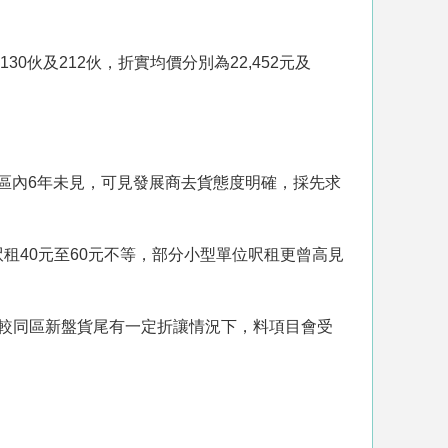
30伙及212伙，折實均價分別為22,452元及
區內6年未見，可見發展商去貨態度明確，採先求
租40元至60元不等，部分小型單位呎租更曾高見
價較同區新盤貨尾有一定折讓情況下，料項目會受