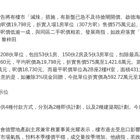
告將有樓市「減辣」措施，有新盤已急不及待搶閘開價。啟德海灣
呎價19,798元，折實入場1房單位（307方呎）售價575萬
均呎價低逾一成，與同區二手呎價相若。發展商指，如政府落實
 黎梓田
08伙單位，包括53伙1房、150伙2房及5伙3房單位，扣除最
4,260元，平均呎價為19,798元，折實售價575萬至1,421.6
5萬元，呎價18,730元。而最平呎價單位為2B座2樓H室，面積43
留意的是，如撇除3%現金回贈，今批單位折實價為592.72萬元至1,46
示位
供4種付款方式，分別為2種即供計劃，以及2種建築期計劃。今
，會德豐地產副主席兼常務董事黃光耀表示，樓市過去受息口影
動市場氣氛，預料本季樓價平穩，成交量按季增加。他續指，若