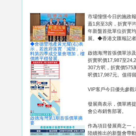
市場憧憬今日的施政報
蓋1房至3房，折實平均
年新盤首批單位折實
展。◆香港文匯報記者
◆會德豐地產黃光耀(右)表
示，若政府落實「減辣」，
啟德海灣首張價單涉及2
料第四季成交量會增加，樓
價將平穩發展。
折實呎價17,987至2
307方呎，折實價57
呎價17,987元。值得
VIP客戶今日優先參觀
發展商表示，價單將提
會公布銷售部署。
啟德海灣第1期首張價單摘
要
作為項目發展商之一
陸續推出的新盤會帶