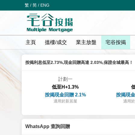
繁
/
简
/
ENG
主頁
搵樓/成交
業主放盤
宅谷按揭
按揭利息低至2.73%,現金回贈高達 2.03%,保證全城最高！
計劃一
低至H+1.3%
低
按揭現金回贈 2.1%
按揭現金
適用於新居屋
適用於
WhatsApp 查詢回贈