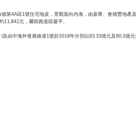
德第4A區1號住宅地皮，景觀面向內海，由嘉華、會德豐地產及中國
11,842元，屬前跑道區最平。
 I及由中海外發展維港1號於2018年分別以83.33億元及80.3億