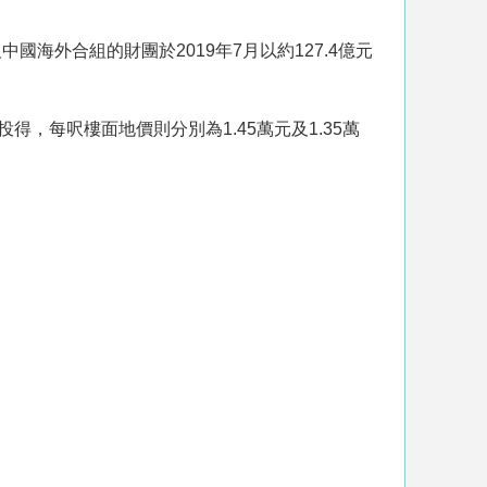
海外合組的財團於2019年7月以約127.4億元
元投得，每呎樓面地價則分別為1.45萬元及1.35萬