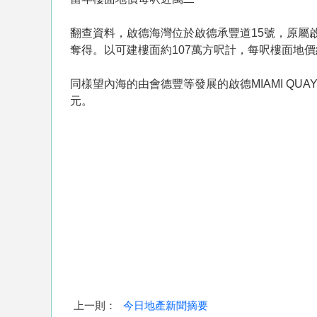
翻查資料，啟德海灣位於啟德承豐道15號，原屬啟
奪得。以可建樓面約107萬方呎計，每呎樓面地價約
同樣望內海的由會德豐等發展的啟德MIAMI QUAY
元。
上一則：
今日地產新聞摘要