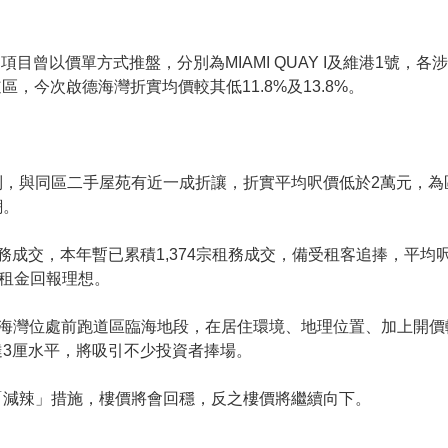
目曾以價單方式推盤，分別為MIAMI QUAY I及維港1號，各涉1
道區，今次啟德海灣折實均價較其低11.8%及13.8%。
，與同區二手屋苑有近一成折讓，折實平均呎價低於2萬元，為
潮。
成交，本年暫已累積1,374宗租務成交，備受租客追捧，平均呎
，租金回報理想。
德海灣位處前跑道區臨海地段，在居住環境、地理位置、加上開
3厘水平，將吸引不少投資者捧場。
「減辣」措施，樓價將會回穩，反之樓價將繼續向下。