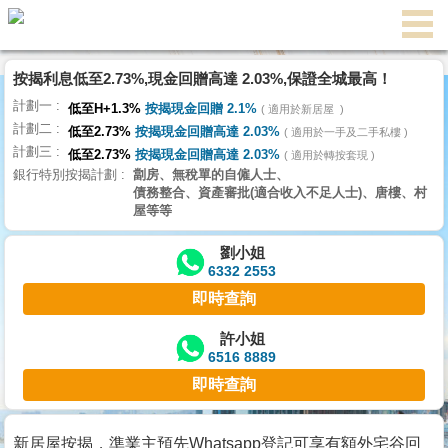
代
理
按揭利息低至2.73%,現金回贈高達 2.03%,保證全城最高！
主
計劃一
頁
低至H+1.3%
按揭現金回贈 2.1%
適用於新居屋
計劃二
低至2.73%
按揭現金回贈高達 2.03%
適用於一手及二手私樓
計劃三
搵
低至2.73%
按揭現金回贈高達 2.03%
適用於轉按套現
銀行特別按揭計劃
劏房、無稅單的自僱人士、
樓/
債務整合、資產審批(適合收入不足人士)、唐樓、村
成
屋等等
交
劉小姐
6332 2553
業
即時查詢
主
放
許小姐
6516 8889
盤
即時查詢
宅
谷
新居屋按揭，準業主預先Whatsapp登記可享有額外宅谷回