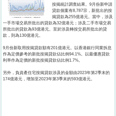
置
按揭統計調查結果。9月份新申請
業
貸款個案有8,787宗，新批出的按
揭貸款為255億港元。當中，涉及
手
一手市場交易所批出的貸款為32億港元；涉及二手市場交易
冊
所批出的貸款為93億港元。至於涉及轉按交易所批出的貸
款，則為130億港元。
關
於
9月份新取用按揭貸款額有201億港元。以香港銀行同業拆息
我
作為定價參考的新批按揭貸款佔比例94.1%。以最優惠貸款
們
利率作為定價的新批按揭貸款佔比例1.7%。
另外，負資產住宅按揭貸款涉及的金額由2023年第2季末的
174億港元，增加至2023年第3季末的593億港元。