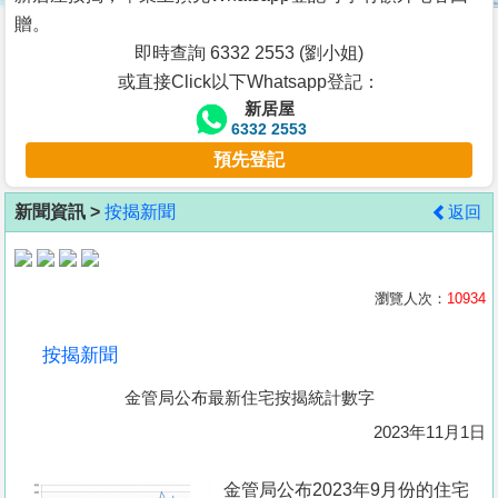
按
贈。
揭
即時查詢 6332 2553 (劉小姐)
或直接Click以下Whatsapp登記：
地
新居屋
產
6332 2553
博
預先登記
客
新聞資訊 >
按揭新聞
返回
地
產
新
瀏覽人次：
10934
聞
按揭新聞
數
金管局公布最新住宅按揭統計數字
據
公
2023年11月1日
佈
金管局公布2023年9月份的住宅