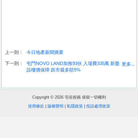
上一則：
今日地產新聞摘要
收
下一則：
屯門NOVO LAND加推93伙 入場費335萬 新盤
更多...
設樓價保障 跌市最多賠5%
藏
樓
盤
Copyright © 2026 宅谷按揭 保留一切權利
繁
简
ENG
使用條款
|
版權聲明
|
私隱政策
|
投訴處理政策
體
体