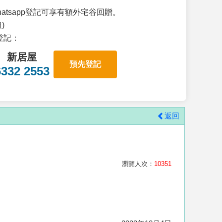
atsapp登記可享有額外宅谷回贈。
)
p登記：
新居屋
預先登記
6332 2553
返回
瀏覽人次：
10351