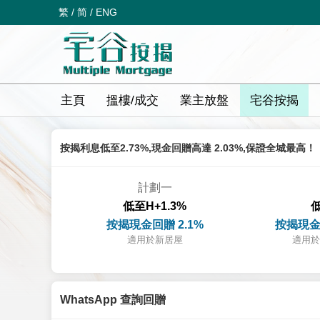
繁
/
简
/
ENG
主頁
搵樓/成交
業主放盤
宅谷按揭
按揭利息低至2.73%,現金回贈高達 2.03%,保證全城最高！
計劃一
低至H+1.3%
低
按揭現金回贈 2.1%
按揭現金
適用於新居屋
適用於
WhatsApp 查詢回贈