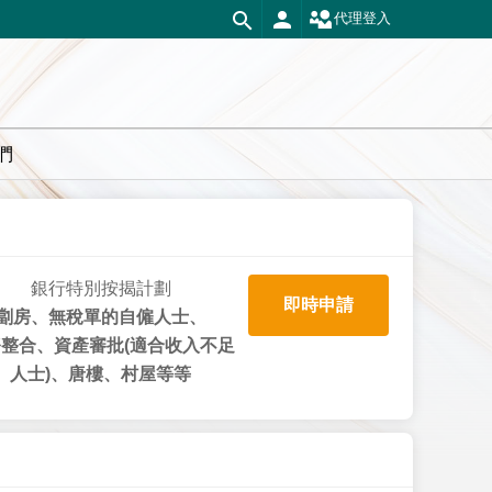
代理登入
們
銀行特別按揭計劃
即時申請
劏房、無稅單的自僱人士、
整合、資產審批(適合收入不足
人士)、唐樓、村屋等等