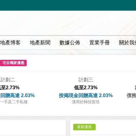
地產博客
地產新聞
數據公佈
置業手冊
關於我
宅谷獨家優惠
計劃二
計劃三
至2.73%
低至2.73%
回贈高達 2.03%
按揭現金回贈高達 2.03%
債務
一手及二手私樓
適用於轉按套現
最新優惠