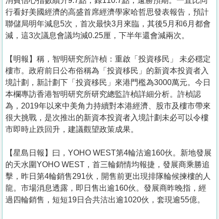
消費信心指數續升9.7點，錄110.7點，遠勝預期。一直比同
行看好美國經濟的高盛首席經濟學家哈哲思發表報告，預計
聯儲局明年減息5次，首次最快3月來臨，其後5月和6月都會
減，這3次議息會議均減0.25厘，下半年還會減兩次。
【明報】稱，智明研究所許楨：重啟「投資移民」 未必穩定
樓市。政府前日公布俗稱為「投資移民」的新資本投資者入
境計劃，新計劃下「投資移民」來港門檻為3000萬元。今日
本欄專訪香港智明研究所研究總監許楨詳細分析。許楨認
為，2019年以來中美角力持續對本港經濟、股市及樓市帶來
很大挑戰，是次推出的新資本投資者入境計劃未必可以令樓
市即時止跌回升，建議觀望政策成果。
【星島日報】曰，YOHO WEST第4輪沽逾160伙。新地發展
的天水圍YOHO WEST，首三輪銷情均報捷，發展商乘勝追
擊，昨日第4輪銷售291伙，開售前更出現排隊輪候揀樓的人
龍。市場消息透露，即日售出逾160伙。發展商昨晚指，經
過四輪銷售，短短19日合共沽出逾1020伙，套現逾55億。