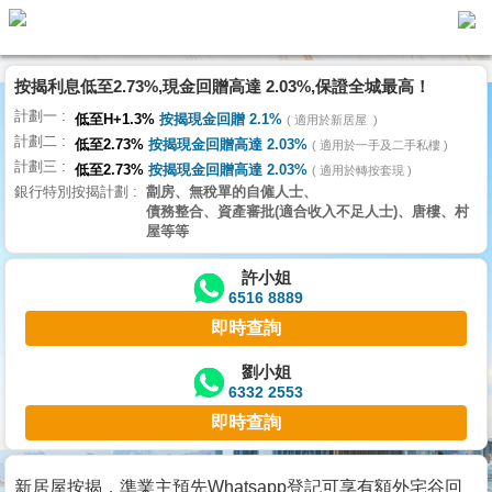
按揭利息低至2.73%,現金回贈高達 2.03%,保證全城最高！
主
計劃一
頁
低至H+1.3%
按揭現金回贈 2.1%
適用於新居屋
代
計劃二
理
低至2.73%
按揭現金回贈高達 2.03%
適用於一手及二手私樓
計劃三
搵
低至2.73%
按揭現金回贈高達 2.03%
適用於轉按套現
銀行特別按揭計劃
劏房、無稅單的自僱人士、
樓/
債務整合、資產審批(適合收入不足人士)、唐樓、村
成
屋等等
交
許小姐
6516 8889
業
即時查詢
主
放
劉小姐
6332 2553
盤
即時查詢
宅
谷
新居屋按揭，準業主預先Whatsapp登記可享有額外宅谷回