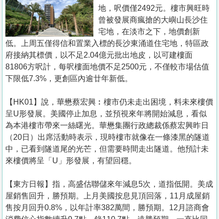
置
地，呎價僅2492元。樓市興旺時
業
曾被發展商瘋搶的大嶼山長沙住
宅地，在淡市之下，地價創新
手
低。上周五僅得信和置業入標的長沙東涌道住宅地，特區政
冊
府接納其標價，以不足2.04億元批出地皮，以可建樓面
81806方呎計，每呎樓面地價不足2500元，不僅較市場估值
關
下限低7.3%，更創區內逾廿年新低。
於
我
【HK01】說，華懋蔡宏興︰樓市仍未走出困境，料未來樓價
們
呈U形發展。美國停止加息，並預視來年將開始減息，看似
為本港樓市帶來一絲曙光。華懋集團行政總裁係蔡宏興昨日
（20日）出席活動時表示，現時樓市就像在一條漆黑的隧道
中，已看到隧道尾的光芒，但需要時間走出隧道。他預計未
來樓價將呈「U」形發展，有望回穩。
【東方日報】指，高盛估聯儲來年減息5次，道指低開。美成
屋銷售回升，勝預期。上月美國按息見頂回落，11月成屋銷
售按月回升0.8%，以年計率382萬間，勝預期。12月諮商會