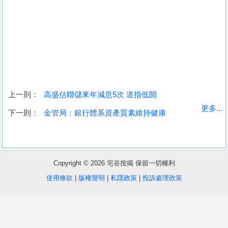
上一則：
高盛估聯儲來年減息5次 道指低開
收
更多...
下一則：
金管局：銀行體系資產質素維持健康
藏
樓
盤
Copyright © 2026 宅谷按揭 保留一切權利
繁
简
ENG
使用條款
|
版權聲明
|
私隱政策
|
投訴處理政策
體
体