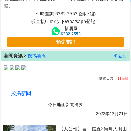
按
贈。
揭
即時查詢 6332 2553 (劉小姐)
或直接Click以下Whatsapp登記：
地
新居屋
產
6332 2553
博
預先登記
客
新聞資訊 >
按揭新聞
返回
地
產
新
瀏覽人次：
11588
聞
按揭新聞
數
今日地產新聞摘要
據
公
2023年12月21日
佈
【大公報】言， 信置2億奪大嶼山