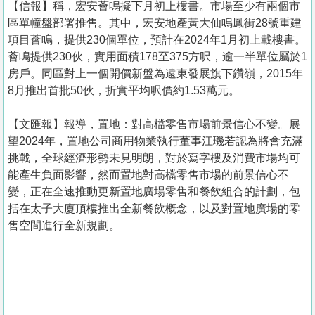
【信報】稱，宏安薈鳴擬下月初上樓書。市場至少有兩個市
區單幢盤部署推售。其中，宏安地產黃大仙鳴鳳街28號重建
項目薈鳴，提供230個單位，預計在2024年1月初上載樓書。
薈鳴提供230伙，實用面積178至375方呎，逾一半單位屬於1
房戶。同區對上一個開價新盤為遠東發展旗下鑽嶺，2015年
8月推出首批50伙，折實平均呎價約1.53萬元。
【文匯報】報導，置地：對高檔零售市場前景信心不變。展
望2024年，置地公司商用物業執行董事江璣若認為將會充滿
挑戰，全球經濟形勢未見明朗，對於寫字樓及消費市場均可
能產生負面影響，然而置地對高檔零售市場的前景信心不
變，正在全速推動更新置地廣場零售和餐飲組合的計劃，包
括在太子大廈頂樓推出全新餐飲概念，以及對置地廣場的零
售空間進行全新規劃。