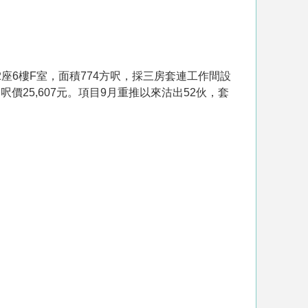
2座6樓F室，面積774方呎，採三房套連工作間設
，呎價25,607元。項目9月重推以來沽出52伙，套