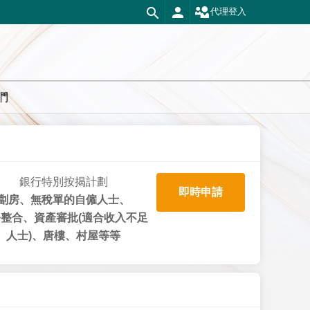
代理登入
們
銀行特別按揭計劃
即時申請
劏房、無稅單的自僱人士、
整合、資產審批(適合收入不足
人士)、唐樓、村屋等等