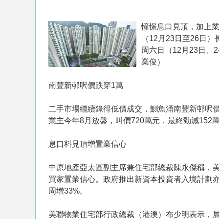
憧憬息口見頂，加上業
（12月23日至26
周六日（12月23日、
業俊）
南豐新邨呎價跌穿1萬
二手市場繼續錄得低價成交，鰂魚涌南豐新邨呎價
業主今年8月放盤，叫價720萬元，最終勁減152萬
息口料見頂增置業信心
中原地產亞太區副主席兼住宅部總裁陳永傑稱，
買家置業信心。政府推出新資本投資者入境計劃亦
周增33%。
美聯物業住宅部行政總裁（港澳）布少明表示，