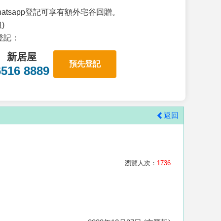
atsapp登記可享有額外宅谷回贈。
)
p登記：
新居屋
預先登記
6516 8889
返回
瀏覽人次：
1736