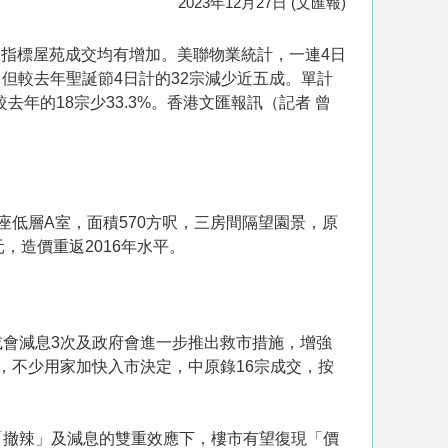
2023年12月27日 (文匯報)
指標屋苑成交均有增加。美聯物業統計，一連4日
，但較去年聖誕節4日計的32宗減少近五成。單計
較去年的18宗少33.3%。香港文匯報訊（記者 曾
低層A室，面積570方呎，三房間隔望園景，原
元，造價重返2016年水平。
會減息3次及政府會進一步推出救市措施，增強
，不少用家加快入市決定，中原錄16宗成交，按
「撤辣」及減息的雙重效應下，樓市有望復現「價