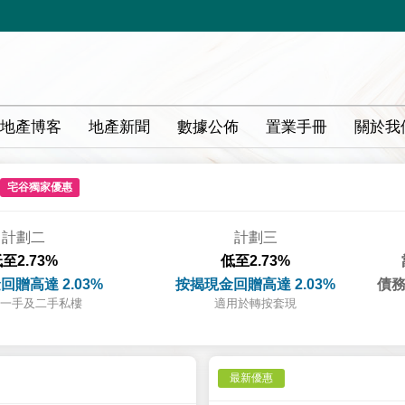
地產博客
地產新聞
數據公佈
置業手冊
關於我
宅谷獨家優惠
計劃二
計劃三
至2.73%
低至2.73%
回贈高達 2.03%
按揭現金回贈高達 2.03%
債務
一手及二手私樓
適用於轉按套現
最新優惠