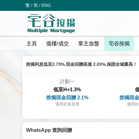
繁
/
简
/
ENG
主頁
搵樓/成交
業主放盤
宅谷按揭
按揭利息低至2.73%,現金回贈高達 2.03%,保證全城最高！
計劃一
低至H+1.3%
低
按揭現金回贈 2.1%
按揭現金
適用於新居屋
適用於
WhatsApp 查詢回贈