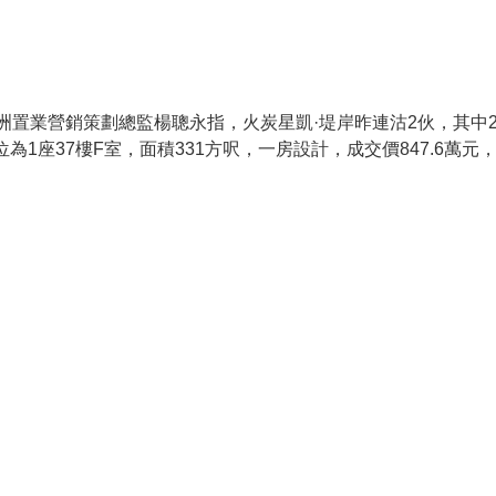
中洲置業營銷策劃總監楊聰永指，火炭星凱·堤岸昨連沽2伙，其中
一單位為1座37樓F室，面積331方呎，一房設計，成交價847.6萬元