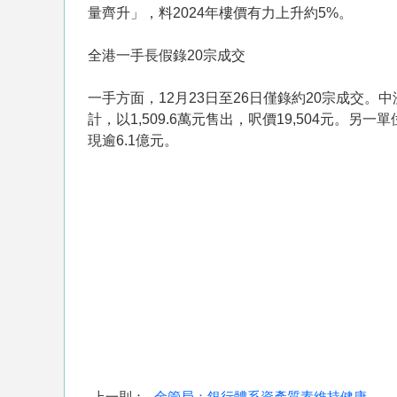
量齊升」，料2024年樓價有力上升約5%。
全港一手長假錄20宗成交
一手方面，12月23日至26日僅錄約20宗成交。
計，以1,509.6萬元售出，呎價19,504元。另
現逾6.1億元。
上一則：
金管局：銀行體系資產質素維持健康