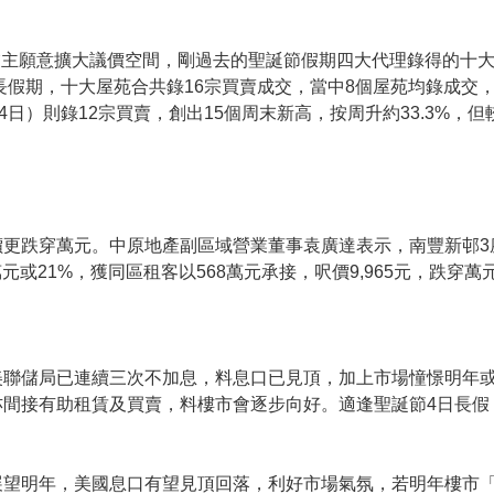
主願意擴大議價空間，剛過去的聖誕節假期四大代理錄得的十大
日）長假期，十大屋苑合共錄16宗買賣成交，當中8個屋苑均錄成交
24日）則錄12宗買賣，創出15個周末新高，按周升約33.3%，但
更跌穿萬元。中原地產副區域營業董事袁廣達表示，南豐新邨3座
元或21%，獲同區租客以568萬元承接，呎價9,965元，跌穿萬
美聯儲局已連續三次不加息，料息口已見頂，加上市場憧憬明年或
間接有助租賃及買賣，料樓市會逐步向好。適逢聖誕節4日長假
展望明年，美國息口有望見頂回落，利好市場氣氛，若明年樓市