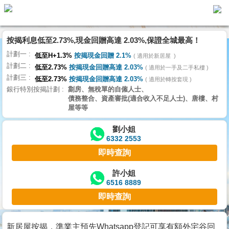
按揭利息低至2.73%,現金回贈高達 2.03%,保證全城最高！
主
計劃一
頁
低至H+1.3%
按揭現金回贈 2.1%
適用於新居屋
代
計劃二
理
低至2.73%
按揭現金回贈高達 2.03%
適用於一手及二手私樓
計劃三
搵
低至2.73%
按揭現金回贈高達 2.03%
適用於轉按套現
銀行特別按揭計劃
劏房、無稅單的自僱人士、
樓/
債務整合、資產審批(適合收入不足人士)、唐樓、村
成
屋等等
交
劉小姐
6332 2553
業
即時查詢
主
放
許小姐
6516 8889
盤
即時查詢
宅
谷
新居屋按揭，準業主預先Whatsapp登記可享有額外宅谷回