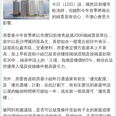
置
今日（12日）說，雖然目前樓市
業
較淡靜，但她對今年首季將推出
的綠置居有信心，不擔心會受大
手
影響。
冊
房委會今年首季將以市價52折推售超過2500個綠置居單位，
關
當中以長沙灣麗玥苑為主。黃碧如在一檔電台節目中表示，
於
該屋苑位處市區，交通便利，房委會定價方面基本上不算
我
高，加上早前資助小組已延長供樓按揭保證期及按揭還款期
們
至30年，綠表申請人的「入場」負擔是樓價的5%，相信在這
些優厚入場及按揭條件都具吸引力。
另外，房委會資助房屋小組昨日通過家有初生「優先配屋」
及「優先選樓」計劃，在此計劃下，有初生嬰兒的家庭申請
公屋的輪候時間將可縮短一年；或在新一期居屋可「優先選
樓」。
被問到有建議指，是否可以放寬條件至如有子女的家庭或懷