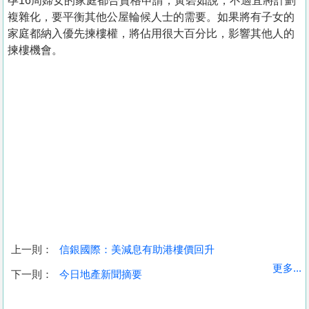
孕16周婦女的家庭都合資格申請，黃碧如說，不適宜將計劃
複雜化，要平衡其他公屋輪候人士的需要。如果將有子女的
家庭都納入優先揀樓權，將佔用很大百分比，影響其他人的
揀樓機會。
上一則：
信銀國際：美減息有助港樓價回升
收
更多...
下一則：
今日地產新聞摘要
藏
樓