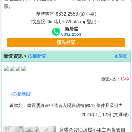
按
贈。
揭
即時查詢 6332 2553 (劉小姐)
或直接Click以下Whatsapp登記：
地
新居屋
產
6332 2553
博
預先登記
客
新聞資訊 >
按揭新聞
返回
地
產
新
瀏覽人次：
1549
聞
按揭新聞
數
黃碧如：綠置居綠表申請者入場費佔樓價5% 條件具吸引力
據
公
2024年1月12日 (文匯報)
佈
房委會資助房屋小組主席黃碧如