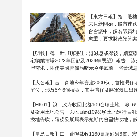
【東方日報】指，股
未見新開始，股市連跌
會會議中，多名議員
愈重，要求財政預算
【明報】稱，世邦魏理仕：港減息或滯後，續窒
宅物業市場2023年回顧及2024年展望》報告
屋需求，即使美國聯儲局暗示今年底前，將會減息
【大公報】言， 會地今年賣逾2000伙， 首推灣
單位，涉及5至6個樓盤，其中灣仔及將軍澳日出
【HK01】說，政府收回北都109公頃土地，涉
及徵用土地公告，以收回約109公頃土地進行古
換地告吹，隨後發展局表示短期內會盡快收地，該
【星島日報】曰，薈鳴截收1160票超額逾6倍。