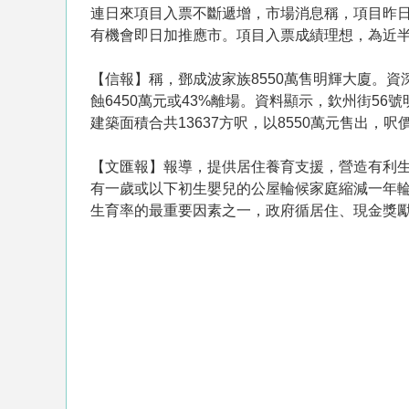
連日來項目入票不斷遞增，市場消息稱，項目昨日
有機會即日加推應市。項目入票成績理想，為近
【信報】稱，鄧成波家族8550萬售明輝大廈。資
蝕6450萬元或43%離場。資料顯示，欽州街56
建築面積合共13637方呎，以8550萬元售出，
【文匯報】報導，提供居住養育支援，營造有利
有一歲或以下初生嬰兒的公屋輪候家庭縮減一年輪
生育率的最重要因素之一，政府循居住、現金獎