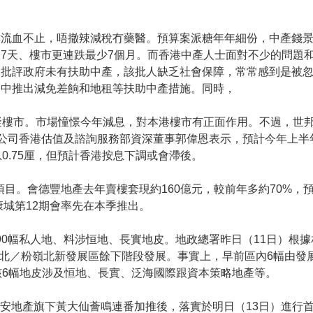
樓流血不止，唔撤辣減稅冇藥醫。預算案派糖年年細份，中產錢
7天、樓市更連跌最少7個月。而香港中產人士面對不少的問題
均批評政府未有扶助中產，該批人缺乏社會保障，常常感到是被
案中推出減免差餉和地租等扶助中產措施。同時，
礙樓市。市場憧憬今年減息，對本港樓市有正面作用。不過，世
，該公司香港估值及諮詢服務部資深董事郭偉恩表示，預計今年上
0.75厘，但預計香港按息下調或會滯後。
仔項目。會德豐地產去年賣樓套現約160億元，較前年多約70%，預
康城第12期會率先在本季推出。
1690幅私人地、料涉恒地、長實地皮。地政總署昨日（11日）根
洞北／粉嶺北新發展區餘下階段發展。事實上，早前區內6幅由發
6幅地皮涉及恒地、長實、泛海國際跟資本策略地產等。
宏安地產旗下黃大仙薈鳴連番加推後，落實於明日（13日）進行首