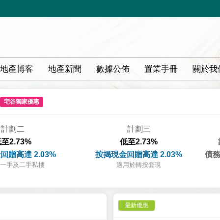
地產博客
地產新聞
數據公佈
置業手冊
關於我
宅谷獨家優惠
計劃二
計劃三
至2.73%
低至2.73%
回贈高達 2.03%
按揭現金回贈高達 2.03%
債務
一手及二手私樓
適用於轉按套現
最新優惠