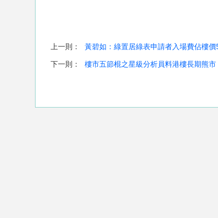
上一則：
黃碧如：綠置居綠表申請者入場費佔樓價5
下一則：
樓市五節棍之星級分析員料港樓長期熊市