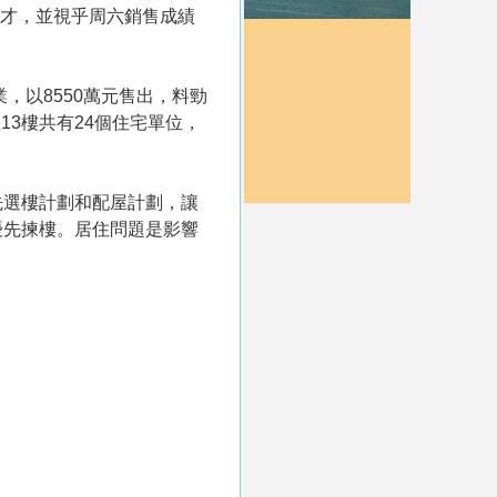
專才，並視乎周六銷售成績
，以8550萬元售出，料勁
13樓共有24個住宅單位，
先選樓計劃和配屋計劃，讓
優先揀樓。居住問題是影響