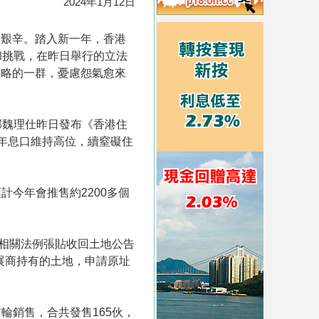
2024年1月12日
景艱辛。踏入新一年，香港
和挑戰，在昨日舉行的立法
忽略的一群，憂慮怨氣愈來
邦魏理仕昨日發布《香港住
半年息口維持高位，續窒礙住
計今年會推售約2200多個
據相關法例張貼收回土地公告
展商持有的土地，申請原址
輪銷售，合共發售165伙，