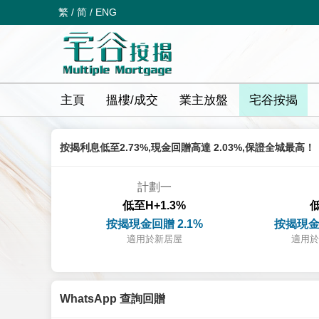
繁
/
简
/
ENG
主頁
搵樓/成交
業主放盤
宅谷按揭
按揭利息低至2.73%,現金回贈高達 2.03%,保證全城最高！
計劃一
低至H+1.3%
低
按揭現金回贈 2.1%
按揭現金
適用於新居屋
適用於
WhatsApp 查詢回贈