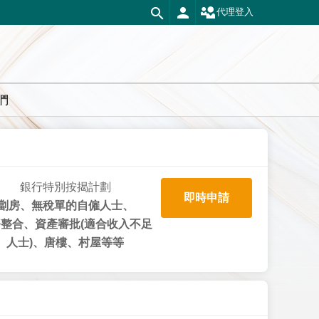
代理登入
們
銀行特別按揭計劃
即時申請
劏房、無稅單的自僱人士、
整合、資產審批(適合收入不足
人士)、唐樓、村屋等等