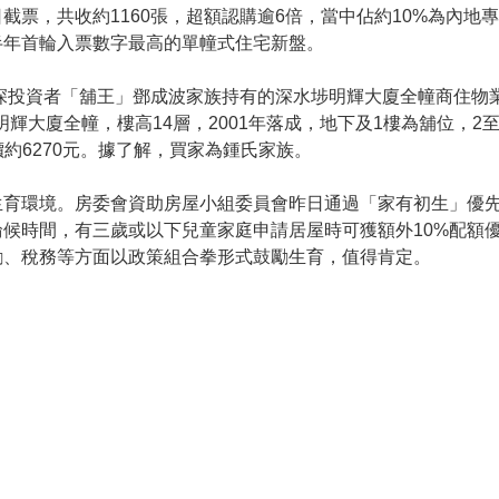
截票，共收約1160張，超額認購逾6倍，當中佔約10%為內地
半年首輪入票數字最高的單幢式住宅新盤。
深投資者「舖王」鄧成波家族持有的深水埗明輝大廈全幢商住物業
號明輝大廈全幢，樓高14層，2001年落成，地下及1樓為舖位，2至
呎價約6270元。據了解，買家為鍾氏家族。
生育環境。房委會資助房屋小組委員會昨日通過「家有初生」優
候時間，有三歲或以下兒童家庭申請居屋時可獲額外10%配額
勵、稅務等方面以政策組合拳形式鼓勵生育，值得肯定。