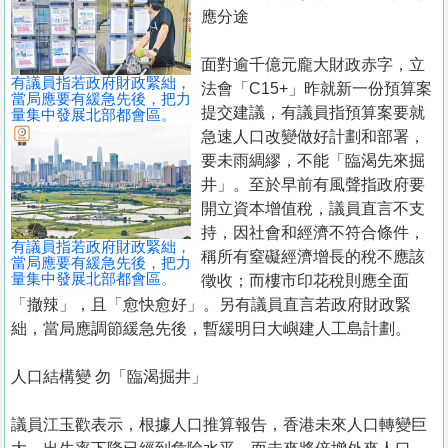
置
應分途
業
面對逾千億元龐大財政赤字，立
手
有議員指若政府財政緊絀，
法會「C15+」昨就新一份預算案
冊
當局應要有緩急先後，把力
提交建議，有議員指預算案要就
量集中發展北部都會區。
急速人口改變做好計劃和部署，
關
要未雨綢繆，不能「臨渴先來掘
於
井」。至於早前有風聲指政府要
我
開立資本增值稅，議員直言不支
們
持，因社會和經濟不符合條件，
有議員指若政府財政緊絀，
稱所有窒礙經濟增長的稅不應該
當局應要有緩急先後，把力
量集中發展北部都會區。
徵收；而樓市印花稅則應全面
「撤辣」，且「愈快愈好」。另有議員直言若政府財政緊
絀，當局應調節緩急先後，暫緩明日大嶼建人工島計劃。
人口結構變 勿「臨渴掘井」
議員江玉歡表示，根據人口推算報告，香港未來人口轉變巨