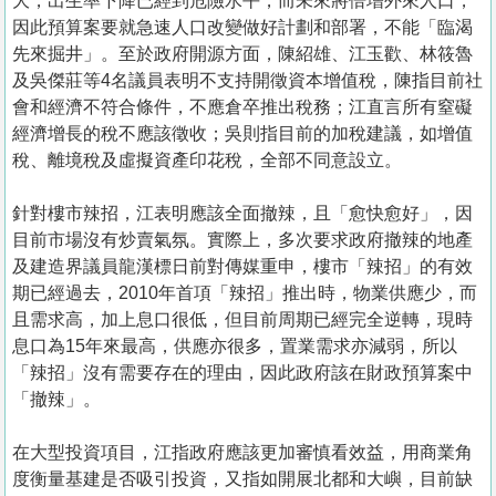
大，出生率下降已經到危險水平，而未來將倍增外來人口，
因此預算案要就急速人口改變做好計劃和部署，不能「臨渴
先來掘井」。至於政府開源方面，陳紹雄、江玉歡、林筱魯
及吳傑莊等4名議員表明不支持開徵資本增值稅，陳指目前社
會和經濟不符合條件，不應倉卒推出稅務；江直言所有窒礙
經濟增長的稅不應該徵收；吳則指目前的加稅建議，如增值
稅、離境稅及虛擬資產印花稅，全部不同意設立。
針對樓市辣招，江表明應該全面撤辣，且「愈快愈好」，因
目前市場沒有炒賣氣氛。實際上，多次要求政府撤辣的地產
及建造界議員龍漢標日前對傳媒重申，樓市「辣招」的有效
期已經過去，2010年首項「辣招」推出時，物業供應少，而
且需求高，加上息口很低，但目前周期已經完全逆轉，現時
息口為15年來最高，供應亦很多，置業需求亦減弱，所以
「辣招」沒有需要存在的理由，因此政府該在財政預算案中
「撤辣」。
在大型投資項目，江指政府應該更加審慎看效益，用商業角
度衡量基建是否吸引投資，又指如開展北都和大嶼，目前缺