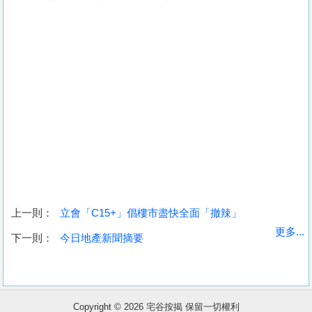
上一則：
立會「C15+」倡樓市盡快全面「撤辣」
收
更多...
下一則：
今日地產新聞摘要
藏
樓
盤
Copyright © 2026 宅谷按揭 保留一切權利