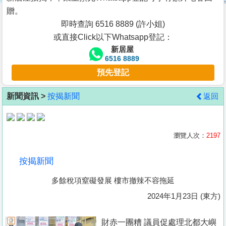
按
贈。
揭
即時查詢 6516 8889 (許小姐)
或直接Click以下Whatsapp登記：
地
新居屋
產
6516 8889
博
預先登記
客
新聞資訊 >
按揭新聞
返回
地
產
新
瀏覽人次：
2197
聞
按揭新聞
數
多餘稅項窒礙發展 樓市撤辣不容拖延
據
公
2024年1月23日 (東方)
佈
財赤一團糟 議員促處理北都大嶼