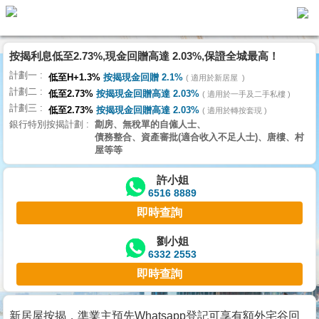
按揭利息低至2.73%,現金回贈高達 2.03%,保證全城最高！
主
計劃一
頁
低至H+1.3%
按揭現金回贈 2.1%
適用於新居屋
代
計劃二
理
低至2.73%
按揭現金回贈高達 2.03%
適用於一手及二手私樓
計劃三
搵
低至2.73%
按揭現金回贈高達 2.03%
適用於轉按套現
銀行特別按揭計劃
劏房、無稅單的自僱人士、
樓/
債務整合、資產審批(適合收入不足人士)、唐樓、村
成
屋等等
交
許小姐
6516 8889
業
即時查詢
主
放
劉小姐
6332 2553
盤
即時查詢
宅
谷
新居屋按揭，準業主預先Whatsapp登記可享有額外宅谷回