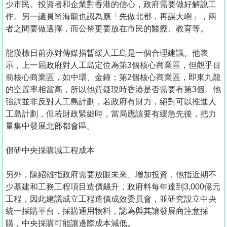
少市民、投資者和企業對香港的信心，政府需要做好解說工
作。另一議員尚海龍也認為應「先做北都，再謀大嶼」，兩
者之間要做選擇，而公帑更要放在市民的醫療、教育等。
龍漢標日前亦對傳媒指暫緩人工島是一個合理建議。他表
示，上一屆政府對人工島定位為第3個核心商業區，但觀乎目
前核心商業區，如中環、金鐘；第2個核心商業區，即東九龍
的空置率相當高，所以他質疑現時香港是否需要有第3個。他
強調並非反對人工島計劃，若政府有財力，絕對可以推進人
工島計劃，但若財政緊絀時，當局應該要有緩急先後，把力
量集中發展北部都會區。
倡研中央採購減工程成本
另外，陳紹雄指政府需要放眼未來、增加投資，他指近期不
少基建和工務工程項目造價飆升，政府料每年達到3,000億元
工程，因此建議成立工程造價成效委員會，並研究設立中央
統一採購平台，採購通用物料，認為與其讓發展商注意採
購，中央採購可能讓邊際成本減低。