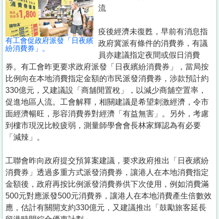
置
流
業
疫後經濟未復甦，早前有消息指
手
有工會促政府派發「日夜繽
政府冀派有條件的消費券，有議
冊
紛消費券」。
員亦建議指定夜間或假日消費
券。有工會昨更要求政府派發「日夜繽紛消費券」，當局按
關
比例向在本地消費指定金額的市民派發消費券，涉款預計約
於
330億元，又建議設「商舖閒置稅」，以減少商舖空置率，
我
促進地區人流。工會解釋，相關建議是希望刺激經濟，令市
們
面經濟暢旺，形容消費券對經濟「有益無害」。另外，考慮
到樓市現況比較疲弱，測量師學會會長林家輝認為有必要
「減辣」。
工聯會昨向政府提交預算案建議，要求政府推出「日夜繽紛
消費券」透過多重方式派發消費券，讓港人在本地消費指定
金額後，政府再按比例派發消費券供下次使用，例如消費滿
500元對應派發500元消費券，讓港人在本地消費產生倍數效
應，估計有關開支約330億元，又建議推出「鼓勵旅客延長