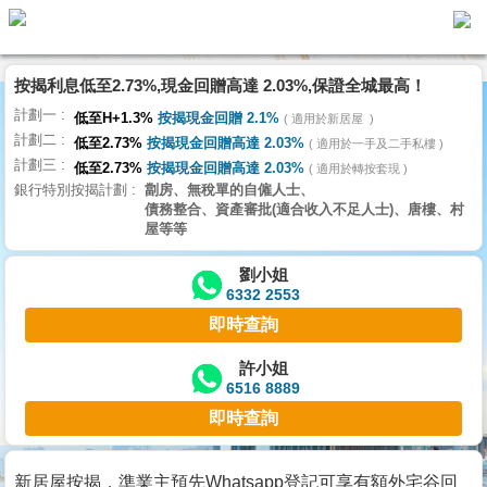
代
理
按揭利息低至2.73%,現金回贈高達 2.03%,保證全城最高！
主
計劃一
頁
低至H+1.3%
按揭現金回贈 2.1%
適用於新居屋
計劃二
低至2.73%
按揭現金回贈高達 2.03%
適用於一手及二手私樓
計劃三
搵
低至2.73%
按揭現金回贈高達 2.03%
適用於轉按套現
銀行特別按揭計劃
劏房、無稅單的自僱人士、
樓/
債務整合、資產審批(適合收入不足人士)、唐樓、村
成
屋等等
交
劉小姐
6332 2553
業
即時查詢
主
放
許小姐
6516 8889
盤
即時查詢
宅
谷
新居屋按揭，準業主預先Whatsapp登記可享有額外宅谷回