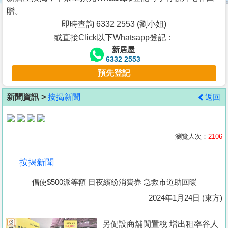
按
贈。
揭
即時查詢 6332 2553 (劉小姐)
或直接Click以下Whatsapp登記：
地
新居屋
產
6332 2553
博
預先登記
客
新聞資訊 >
按揭新聞
返回
地
產
新
瀏覽人次：
2106
聞
按揭新聞
數
倡使$500派等額 日夜繽紛消費券 急救市道助回暖
據
公
2024年1月24日 (東方)
佈
另促設商舖閒置稅 增出租率谷人