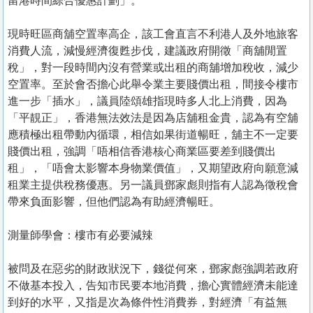
留港時間綜合優惠計劃」。
現時旺區商舖空置率高企，該工會直言不利港人及外地旅客
消費人流，減慢經濟復甦步伐，建議政府開徵「商舖閒置
稅」，對一段時間內沒有營業或出租的商舖增加稅收，減少
空置率。至於會否擔心此舉令業主要賤價出租，間接令樓市
進一步「插水」，議員陸頌雄指現時多人北上消費，因為
「平靚正」，香港無法效法是因為店舖租金貴，認為有空舖
應積極出租帶動內循環，相信如果街道暢旺，舖主不一定要
賤價出租，強調「唔相信香港核心商業區要差到賤價出
租」，「唔會太影響本身物業價值」，又期望政府向願意減
租業主提供稅務優惠。另一議員鄧家彪則指有人認為徵稅會
帶來負面影響，但他們認為有助經濟暢旺。
測量師學會：樓市有必要減辣
被問及在惡劣的財政狀況下，錢從何來，鄧家彪強調若政府
不做基本投入，告知市民要本地消費，擔心實體經濟未能達
到好的水平，又指是次為條件性消費券，對經濟「有益無