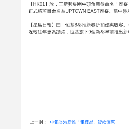
【HK01】說，王新興集團牛頭角新盤命名「泰峯
正式將項目命名為UPTOWN EAST泰峯。當中涉
【星島日報】曰，恒基8盤推新春折扣優惠吸客
況較往年更為踴躍，恒基旗下9個新盤早前推出新
上一則：
中銀香港新推「租樓易」貸款優惠