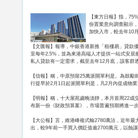
【東方日報】指，75
份置業意向調查顯示，
加快入市，較去年10月
【文匯報】報導，中銀香港新推「租樓易」貸款
至每年2.5%，並為來港高端人才提供一站式安
私人貸款有一定需求，截至去年12月底，該客群
【信報】稱，中原預留25萬派開單利是。為鼓勵
行提早於2月1日起派開單利是，凡2月內促成物業
【明報】稱，十大屋苑歲晚淡靜，本月首周22成
布新一份《財政預算案》，市場普遍預期將進一
【大公報】言， 維港峰複式輸2780萬沽， 近
出，較9年前一手買入價貶值逾2700萬元，以蝕