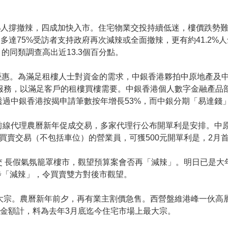
%人撐撤辣，四成加快入市。住宅物業交投持續低迷，樓價跌勢
多達75%受訪者支持政府再次減辣或全面撤辣，更有約41.2
的同類調查高出近13.3個百分點。
優惠。為滿足租樓人士對資金的需求，中銀香港夥拍中原地產及
居服務，以滿足客戶的租樓買樓需要。中銀香港個人數字金融產品
透過中銀香港按揭申請筆數按年增長53%，而中銀分期「易達錢
前線代理農曆新年促成交易，多家代理行公布開單利是安排。中
買賣交易（不包括車位）的營業員，可獲500元開單利是，2月首8
交 長假氣氛籠罩樓市，觀望預算案會否再「減辣」。明日已是
步「減辣」，令買賣雙方對後市觀望。
年最大宗。農曆新年前夕，再有業主割價急售。西營盤維港峰一伙高
讓金額計，料為去年3月底迄今住宅市場上最大宗。