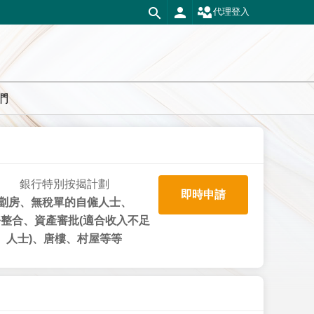
代理登入
們
銀行特別按揭計劃
即時申請
劏房、無稅單的自僱人士、
整合、資產審批(適合收入不足
人士)、唐樓、村屋等等