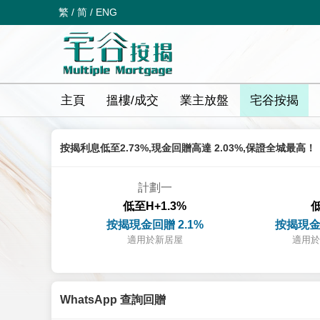
繁
/
简
/
ENG
主頁
搵樓/成交
業主放盤
宅谷按揭
按揭利息低至2.73%,現金回贈高達 2.03%,保證全城最高！
計劃一
低至H+1.3%
低
按揭現金回贈 2.1%
按揭現金
適用於新居屋
適用於
WhatsApp 查詢回贈