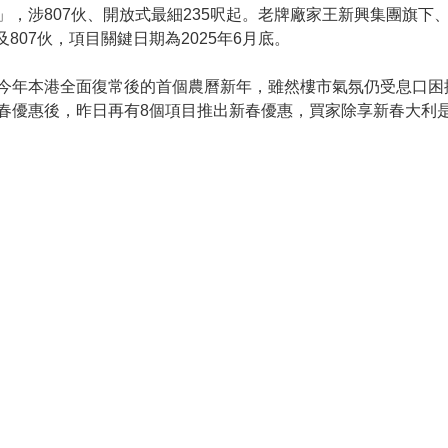
」，涉807伙、開放式最細235呎起。老牌廠家王新興集團旗下
及807伙，項目關鍵日期為2025年6月底。
。今年本港全面復常後的首個農曆新年，雖然樓市氣氛仍受息口困
春優惠後，昨日再有8個項目推出新春優惠，買家除享新春大利