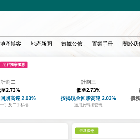
地產博客
地產新聞
數據公佈
置業手冊
關於我
宅谷獨家優惠
計劃二
計劃三
至2.73%
低至2.73%
回贈高達 2.03%
按揭現金回贈高達 2.03%
債務
一手及二手私樓
適用於轉按套現
最新優惠