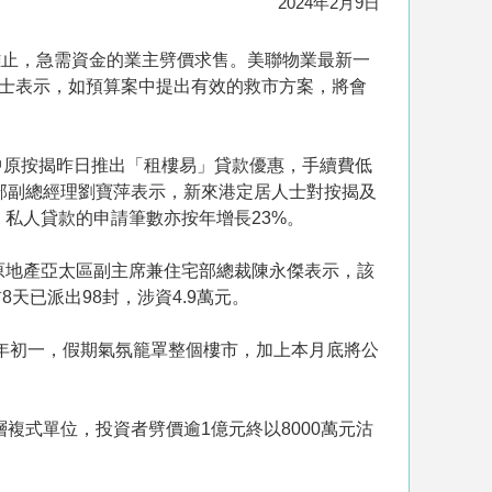
2024年2月9日
難止，急需資金的業主劈價求售。美聯物業最新一
%人士表示，如預算案中提出有效的救市方案，將會
中原按揭昨日推出「租樓易」貸款優惠，手續費低
部副總經理劉寶萍表示，新來港定居人士對按揭及
」私人貸款的申請筆數亦按年增長23%。
原地產亞太區副主席兼住宅部總裁陳永傑表示，該
天已派出98封，涉資4.9萬元。
大年初一，假期氣氛籠罩整個樓市，加上本月底將公
層複式單位，投資者劈價逾1億元終以8000萬元沽