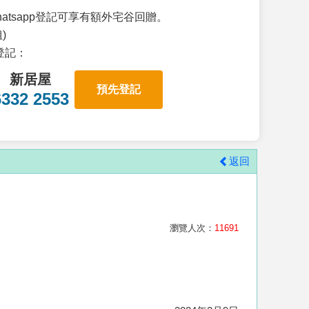
atsapp登記可享有額外宅谷回贈。
)
p登記：
新居屋
預先登記
6332 2553
返回
瀏覽人次：
11691