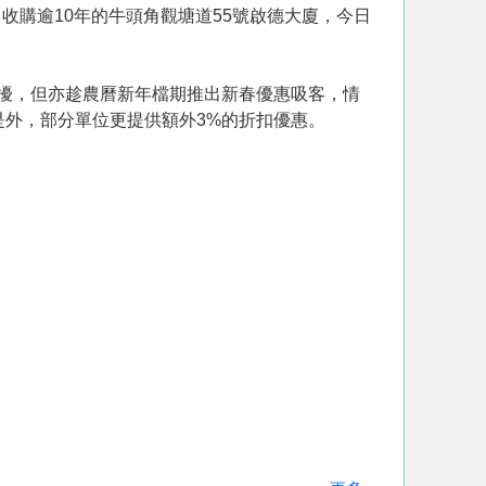
、收購逾10年的牛頭角觀塘道55號啟德大廈，今日
擾，但亦趁農曆新年檔期推出新春優惠吸客，情
是外，部分單位更提供額外3%的折扣優惠。