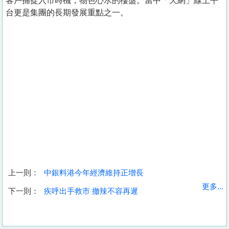
客戶捕捉入市時機，物色心水的樓盤。當中「天網」線上平
台更是集團的長期發展重點之一。
上一則：
中銀料港今年經濟維持正增長
收
更多...
下一則：
疾呼出手救市 撤辣不容再遲
藏
樓
盤