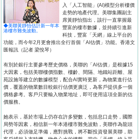
置
入「人工智能」(AI)模型分析樓價
業
走勢的地產代理。美聯集團副主
席黃靜怡指出，該行一直掌握最
手
◆美聯黃靜怡估計新一年本
豐富的樓市數據，並持續引進新
冊
港樓市難免波動。
科技，豐富「天網」線上平台的
功能，而今年2月更會推出全行首個「AI估價」功能。香港文
關
匯報訊（記者 梁悅琴）
於
我
有別於銀行主要參考歷史價格，美聯的「AI估價」是根據15
們
大因素，包括美聯樓價指數、樓齡、間隔、地鐵站距離、屋
苑設施等建立的數據模型，配合AI實時更新，為物業進行估
價，覆蓋的物業數目較銀行估價更廣泛，為客戶提供多一個
價格參考。客戶只要輸入物業地址，即可使用這項全新的估
價服務。
她表示，基於市場上仍存在許多變數，包括息口走勢，國際
局勢等因素，相信新一年本港樓市難免波動，美聯作為龍頭
代理，必須做足準備，應對挑戰，將不斷投資發展美聯，助