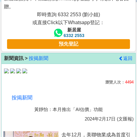
按
贈。
揭
即時查詢 6332 2553 (劉小姐)
或直接Click以下Whatsapp登記：
地
新居屋
產
6332 2553
博
預先登記
客
新聞資訊 >
按揭新聞
返回
地
產
新
瀏覽人次：
4494
聞
按揭新聞
數
黃靜怡：本月推出「AI估價」功能
據
公
2024年2月17日 (文匯報)
佈
去年12月，美聯物業成為首度引