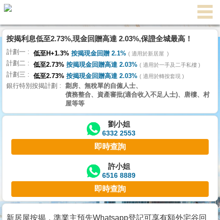
按揭利息低至2.73%,現金回贈高達 2.03%,保證全城最高！
主
計劃一
頁
低至H+1.3%
按揭現金回贈 2.1%
適用於新居屋
代
計劃二
理
低至2.73%
按揭現金回贈高達 2.03%
適用於一手及二手私樓
計劃三
搵
低至2.73%
按揭現金回贈高達 2.03%
適用於轉按套現
銀行特別按揭計劃
劏房、無稅單的自僱人士、
樓/
債務整合、資產審批(適合收入不足人士)、唐樓、村
成
屋等等
交
劉小姐
6332 2553
業
即時查詢
主
放
許小姐
6516 8889
盤
即時查詢
宅
谷
新居屋按揭，準業主預先Whatsapp登記可享有額外宅谷回