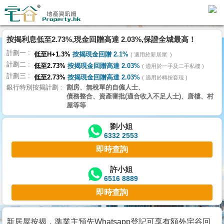
按揭利息低至2.73%,現金回贈高達 2.03%,保證全城最高！
主
計劃一
頁
低至H+1.3%
按揭現金回贈 2.1%
適用於新居屋
代
計劃二
低至2.73%
按揭現金回贈高達 2.03%
理
適用於一手及二手私樓
計劃三
搵
低至2.73%
按揭現金回贈高達 2.03%
適用於轉按套現
銀行特別按揭計劃
劏房、無稅單的自僱人士、
樓/
債務整合、資產審批(適合收入不足人士)、唐樓、村
成
屋等等
交
劉小姐
6332 2553
業
即時查詢
主
放
許小姐
6516 8889
盤
即時查詢
宅
谷
新居屋按揭，準業主預先Whatsapp登記可享有額外宅谷回