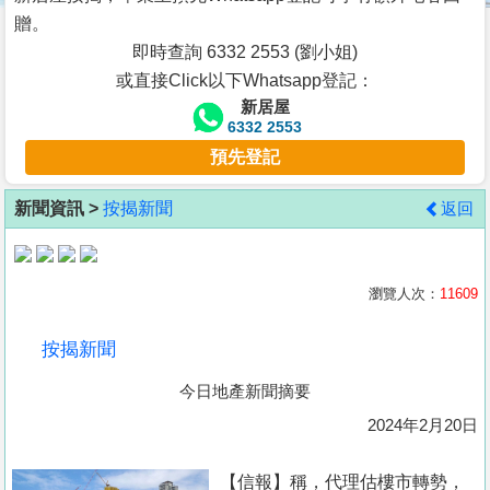
按
贈。
揭
即時查詢 6332 2553 (劉小姐)
或直接Click以下Whatsapp登記：
地
新居屋
產
6332 2553
博
預先登記
客
新聞資訊 >
按揭新聞
返回
地
產
新
瀏覽人次：
11609
聞
按揭新聞
數
今日地產新聞摘要
據
公
2024年2月20日
佈
【信報】稱，代理估樓市轉勢，