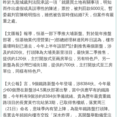
昨於九龍城裁判法院承認一項「就購買土地有關事項，明知
而作出虛假或具誤導性的陳述」票控，被判罰款6000元。暫
委裁判官陳曉明指出，雖然被告當時僅結婚7天，但案件有嚴
重之處。
【文匯報】報導，恒基一部下季推大埔新盤。對於龍年推盤
部署，恒基物業代理營業(一)部總經理林達民昨日認為，樓市
最壞時刻已過去，今年上半年該部門計劃推售兩個新盤，涉
及約820伙。打頭陣為大埔美新里項目，最快第二季推售，
提供約120伙，主打開放式至兩房單位，另有特色戶。另一
新盤為長沙灣巴域街1期，提供約700伙，主打開放式至三房
單位，同樣有特色戶。
【大公報】言， 9個鐵路新盤今年登場，涉8384伙。今年最
少60個潛在新盤涉4.5萬伙部署出擊，當中供應罕有的鐵路
盤，今年料有9個涉約8384伙準備就緒。貴為歷年最貴重鐵
路項目的長實黃竹坑站第3期，已取得售樓紙，落實周三
（21日）命名，意味季內有望上陣，為龍年鐵路盤打頭陣。
長實去年頻頻向樓市空投「深水炸彈」，其開盤舉動備受注