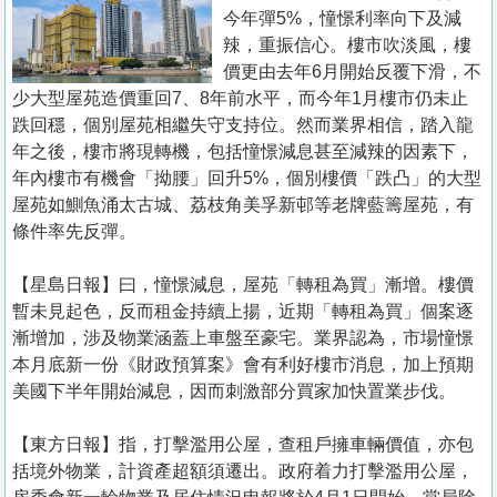
置
今年彈5%，憧憬利率向下及減
業
辣，重振信心。樓市吹淡風，樓
價更由去年6月開始反覆下滑，不
手
少大型屋苑造價重回7、8年前水平，而今年1月樓市仍未止
冊
跌回穩，個別屋苑相繼失守支持位。然而業界相信，踏入龍
年之後，樓市將現轉機，包括憧憬減息甚至減辣的因素下，
關
年內樓市有機會「拗腰」回升5%，個別樓價「跌凸」的大型
於
屋苑如鰂魚涌太古城、荔枝角美孚新邨等老牌藍籌屋苑，有
我
條件率先反彈。
們
【星島日報】曰，憧憬減息，屋苑「轉租為買」漸增。樓價
暫未見起色，反而租金持續上揚，近期「轉租為買」個案逐
漸增加，涉及物業涵蓋上車盤至豪宅。業界認為，市場憧憬
本月底新一份《財政預算案》會有利好樓市消息，加上預期
美國下半年開始減息，因而刺激部分買家加快置業步伐。
【東方日報】指，打擊濫用公屋，查租戶擁車輛價值，亦包
括境外物業，計資產超額須遷出。政府着力打擊濫用公屋，