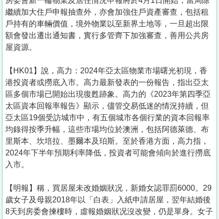
房委會新一輪物業及居住情況申報將於4月1日開始，當局除
繼續加大住戶申報抽查外，亦會加強住戶資產審查，包括租
戶持有的車輛價值，境外物業以至新界土地等，一旦超出限
額會發出遷出通知書，實行多管齊下加強審查，善用公共房
屋資源。
【HK01】說，高力：2024年亞太區物業市場曙光初現，香
港投資者或撈底入市。高力最新發表的一份報告，指出亞太
區多個市場已開始出現復甦跡象。高力的《2023年第四季亞
太區資本回報率報告》顯示，儘管交易低迷的情況持續，但
亞太區19個受訪城市中，有五個城市各個行業的資本回報率
均錄得按季升幅，這些市場均位於澳洲，包括阿德萊德、布
里斯本、坎培拉、墨爾本及珀斯。至於香港方面，高力指，
2024年下半年預期利率降低，投資者可能會傾向於進行撈底
入市。
【明報】稱，買居屋未改婚姻狀况，新婚女認罪罰6000。29
歲女子及母親2018年以「白表」入紙申請居屋，翌年結婚後
8天到房委會揀樓時，虛報婚姻狀况沒改變，仍是單身。女子