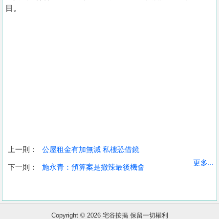
目。
上一則：
公屋租金有加無減 私樓恐借鏡
收
更多...
下一則：
施永青：預算案是撤辣最後機會
藏
樓
盤
Copyright © 2026 宅谷按揭 保留一切權利