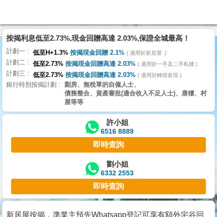
按揭利息低至2.73%,現金回贈高達 2.03%,保證全城最高！
主
計劃一
頁
低至H+1.3%
按揭現金回贈 2.1%
適用於新居屋
代
計劃二
理
低至2.73%
按揭現金回贈高達 2.03%
適用於一手及二手私樓
計劃三
搵
低至2.73%
按揭現金回贈高達 2.03%
適用於轉按套現
銀行特別按揭計劃
劏房、無稅單的自僱人士、
樓/
債務整合、資產審批(適合收入不足人士)、唐樓、村
成
屋等等
交
許小姐
6516 8889
業
即時查詢
主
放
劉小姐
6332 2553
盤
即時查詢
宅
谷
新居屋按揭，準業主預先Whatsapp登記可享有額外宅谷回