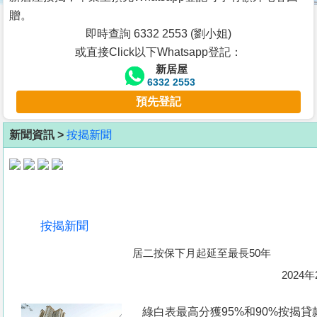
按
贈。
揭
即時查詢 6332 2553 (劉小姐)
或直接Click以下Whatsapp登記：
地
新居屋
產
6332 2553
博
預先登記
客
新聞資訊 >
按揭新聞
地
產
新
聞
按揭新聞
數
居二按保下月起延至最長50年
據
公
2024年
佈
綠白表最高分獲95%和90%按揭貸