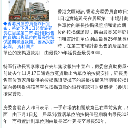
置
業
香港文匯報訊 香港房屋委員會昨
1日起實施延長在居屋第二市場計
手
◆香港房屋委員會昨日宣
售單位的最長按揭保證期和還款期
冊
布，將於下月1日起實施延
位的按揭保證期，將由最長30年延
長在居屋第二市場計劃出售
的資助出售單位的最長按揭
而租置計劃單位則由最長25年延長
關
保證期和還款期。圖為采頤
時，在第二市場計劃出售的居屋/綠
花園。 資料圖片
於
單位的按揭還款期，由最長25年延長至最長30年。
我
們
特區行政長官李家超在去年施政報告中宣布，房委會資助房屋
前於去年11月17日通過放寬資助出售單位的按揭安排，延長
售單位買家所提供的按揭保證契據下的最長按揭保證期和按揭
家向參與提供該等單位按揭貸款的銀行和認可財務機構（參與
按揭貸款。
房委會發言人昨日表示，一手市場的相關放寬已在早前落實，
面，由下月1日起，居屋/綠置居單位的按揭保證期將由最長30
年，而租置計劃單位則由最長25年延長至最長50年。