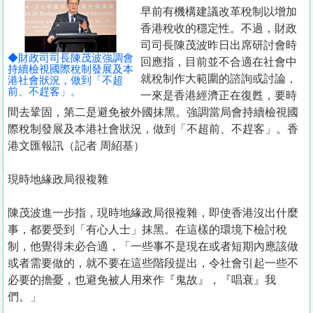
置
早前有機構建議改革稅制以增加
業
香港稅收的穩定性。不過，財政
司司長陳茂波昨日出席研討會時
手
◆財政司司長陳茂波強調會
回應指，目前並不合適在社會中
冊
持續檢視國際稅制發展及本
就稅制作大範圍的諮詢或討論，
港社會狀況，做到「不超
前、不趕客」。
一來是香港經濟正在復甦，要時
關
間去鞏固，第二是避免被外國抹黑。強調當局會持續檢視國
於
際稅制發展及本港社會狀況，做到「不超前、不趕客」。香
我
港文匯報訊（記者 周紹基）
們
現時地緣政局很複雜
陳茂波進一步指，現時地緣政局很複雜，即使香港沒出什麼
事，都要受到「有心人士」抹黑。在這樣的環境下檢討稅
制，他覺得未必合適，「一些事不是現在或者短期內應該做
或者需要做的，就不要在這些階段提出，令社會引起一些不
必要的擔憂，也避免被人用來作『鬼故』，『唱衰』我
們。」