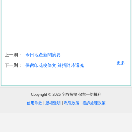
上一則：
今日地產新聞摘要
收
更多...
下一則：
保留印花稅條文 辣招隨時還魂
藏
樓
盤
Copyright © 2026 宅谷按揭 保留一切權利
繁
简
ENG
使用條款
|
版權聲明
|
私隱政策
|
投訴處理政策
體
体