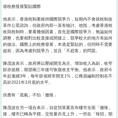
港稅務發展緊貼國際
他表示，香港稅制要維持國際競爭力，短期內不會就稅制改
革作公眾諮詢，但政府內部一直有檢討。他指，考慮香港稅
收與稅制時，要看幾個因素，首先是國際競爭力，無論如何
調整，也要相對比較直接或間接上，競爭較大的地方有如何
的做法。國際上的稅務發展，本港是緊貼的，但同時不需要
超前，因為考慮到競爭力，並且「不趕客」的問題。
陳茂波表示，政府將以壓縮開支為主、增加收入為副，收窄
財赤規模，期望兩三年後可恢復收支平衡。他表示，政府今
年起連續3年，每年節省經常開支1%，公務員編制控制在不
高於2021年3月底的水平。
供應有「底氣」不怕「撤辣」
陳茂波在另一場合表示，自從預算案宣布樓市全面「撤辣」
後，樓市已轉為平穩，交投量亦見上升，一些在「辣招」期