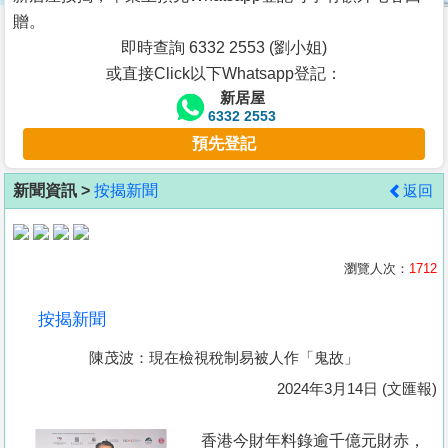
按
贈。
揭
即時查詢 6332 2553 (劉小姐)
或直接Click以下Whatsapp登記：
地
新居屋
產
6332 2553
博
預先登記
客
新聞資訊 >
按揭新聞
返回
地
產
新
瀏覽人次：
1712
聞
按揭新聞
數
陳茂波：現在檢視稅制易被人作「鬼故」
據
公
2024年3月14日 (文匯報)
佈
香港今財年料錄逾千億元財赤，