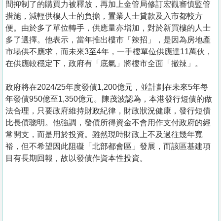
間抑制了的購買力被釋放，再加上金管局修訂宏觀審慎監管
措施，減輕供樓人士的負擔，置業人士貸款及入市都較方
便。由於多了單位轉手，供應量亦增加，對於新買樓的人士
多了選擇。他表示，當年推出樓市「辣招」，是因為房地產
市場供不應求，而未來3至4年，一手樓單位供應達11萬伙，
在供應較穩定下，政府有「底氣」將樓市全面「撤辣」。
政府將在2024/25年度發債1,200億元，並計劃在未來5年每
年發債950億至1,350億元。陳茂波認為，本港發行短債的做
法合理，只要政府維持財政紀律，財政狀況健康，發行短債
比長債聰明。他強調，發債所得資金不會用作支付政府的經
常開支，而是用於投資。雖然現時財政上不及過往幾年寬
裕，但不希望因此阻礙「北部都會區」發展，而該區基建項
目有長期回報，故以發債作資本性投資。