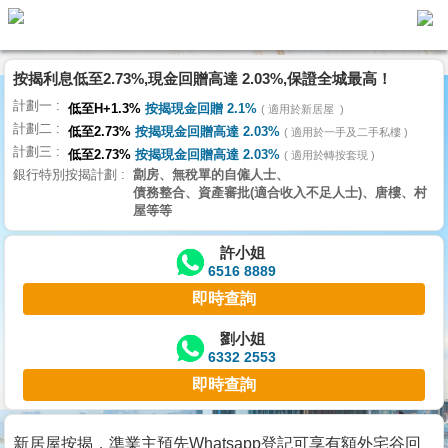
按揭利息低至2.73%,現金回贈高達 2.03%,保證全城最高！
主
計劃一
頁
低至H+1.3%
按揭現金回贈 2.1%
適用於新居屋
代
計劃二
理
低至2.73%
按揭現金回贈高達 2.03%
適用於一手及二手私樓
計劃三
搵
低至2.73%
按揭現金回贈高達 2.03%
適用於轉按套現
銀行特別按揭計劃
劏房、無稅單的自僱人士、
樓/
債務整合、資產審批(適合收入不足人士)、唐樓、村
成
屋等等
交
許小姐
6516 8889
業
即時查詢
主
放
劉小姐
6332 2553
盤
即時查詢
宅
谷
新居屋按揭，準業主預先Whatsapp登記可享有額外宅谷回