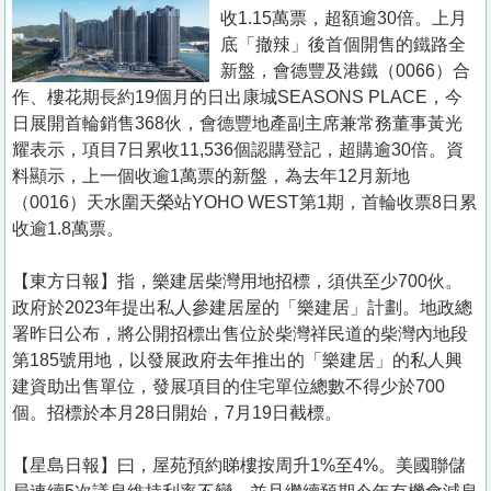
置
收1.15萬票，超額逾30倍。上月
業
底「撤辣」後首個開售的鐵路全
新盤，會德豐及港鐵（0066）合
手
作、樓花期長約19個月的日出康城SEASONS PLACE，今
冊
日展開首輪銷售368伙，會德豐地產副主席兼常務董事黃光
耀表示，項目7日累收11,536個認購登記，超購逾30倍。資
關
料顯示，上一個收逾1萬票的新盤，為去年12月新地
於
（0016）天水圍天榮站YOHO WEST第1期，首輪收票8日累
我
收逾1.8萬票。
們
【東方日報】指，樂建居柴灣用地招標，須供至少700伙。
政府於2023年提出私人參建居屋的「樂建居」計劃。地政總
署昨日公布，將公開招標出售位於柴灣祥民道的柴灣內地段
第185號用地，以發展政府去年推出的「樂建居」的私人興
建資助出售單位，發展項目的住宅單位總數不得少於700
個。招標於本月28日開始，7月19日截標。
【星島日報】曰，屋苑預約睇樓按周升1%至4%。美國聯儲