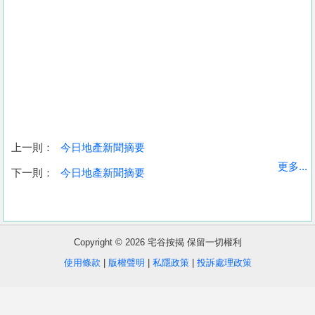
上一則：
今日地產新聞摘要
收
更多...
下一則：
今日地產新聞摘要
藏
樓
盤
Copyright © 2026 宅谷按揭 保留一切權利
繁
简
ENG
使用條款
|
版權聲明
|
私隱政策
|
投訴處理政策
體
体