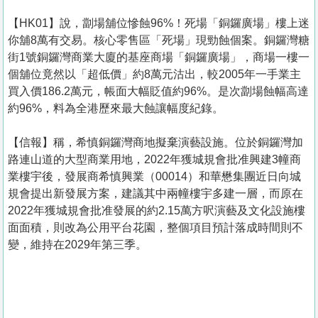
【HK01】說，劏場舖位慘蝕96%！死場「銅鑼廣場」樓上迷
你舖8萬有交易。核心零售區「死場」現勁蝕個案。銅鑼灣糖
街1號銅鑼灣商業大廈的基座商場「銅鑼廣場」，商場一樓一
個舖位竟然以「超低價」約8萬元沽出，較2005年一手業主
買入價186.2萬元，帳面大幅貶值約96%。是次劏場蝕幅高達
約96%，料為全港歷來最大蝕讓幅度紀錄。
【信報】稱，希慎銅鑼灣商地擬棄演藝設施。位於銅鑼灣加
路連山道的大型商業用地，2022年獲城規會批准興建3幢商
業樓宇後，發展商希慎興業（00014）和華懋集團近日向城
規會提出新發展方案，建議其中兩幢樓宇多建一層，而原在
2022年獲城規會批准發展的約2.15萬方呎演藝及文化設施樓
面面積，則改為公用平台花園，整個項目預計落成時間則不
變，維持在2029年第三季。