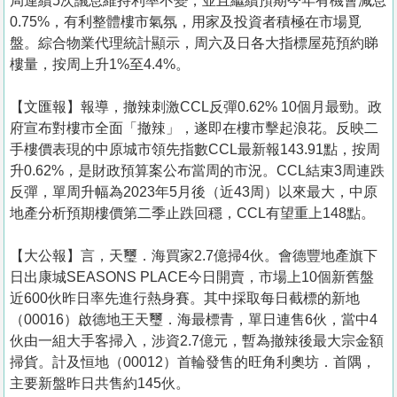
局連續5次議息維持利率不變，並且繼續預期今年有機會減息
0.75%，有利整體樓市氣氛，用家及投資者積極在市場覓
盤。綜合物業代理統計顯示，周六及日各大指標屋苑預約睇
樓量，按周上升1%至4.4%。
【文匯報】報導，撤辣刺激CCL反彈0.62% 10個月最勁。政
府宣布對樓市全面「撤辣」，遂即在樓市擊起浪花。反映二
手樓價表現的中原城市領先指數CCL最新報143.91點，按周
升0.62%，是財政預算案公布當周的市況。CCL結束3周連跌
反彈，單周升幅為2023年5月後（近43周）以來最大，中原
地產分析預期樓價第二季止跌回穩，CCL有望重上148點。
【大公報】言，天璽．海買家2.7億掃4伙。會德豐地產旗下
日出康城SEASONS PLACE今日開賣，市場上10個新舊盤
近600伙昨日率先進行熱身賽。其中採取每日截標的新地
（00016）啟德地王天璽．海最標青，單日連售6伙，當中4
伙由一組大手客掃入，涉資2.7億元，暫為撤辣後最大宗金額
掃貨。計及恒地（00012）首輪發售的旺角利奧坊．首隅，
主要新盤昨日共售約145伙。