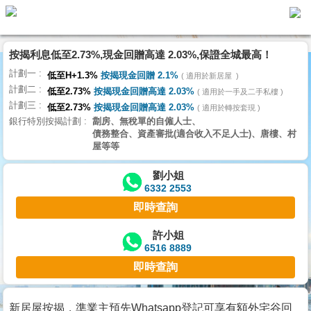
按揭利息低至2.73%,現金回贈高達 2.03%,保證全城最高！
主
計劃一
頁
低至H+1.3%
按揭現金回贈 2.1%
適用於新居屋
代
計劃二
理
低至2.73%
按揭現金回贈高達 2.03%
適用於一手及二手私樓
計劃三
搵
低至2.73%
按揭現金回贈高達 2.03%
適用於轉按套現
銀行特別按揭計劃
劏房、無稅單的自僱人士、
樓/
債務整合、資產審批(適合收入不足人士)、唐樓、村
成
屋等等
交
劉小姐
6332 2553
業
即時查詢
主
放
許小姐
6516 8889
盤
即時查詢
宅
谷
新居屋按揭，準業主預先Whatsapp登記可享有額外宅谷回