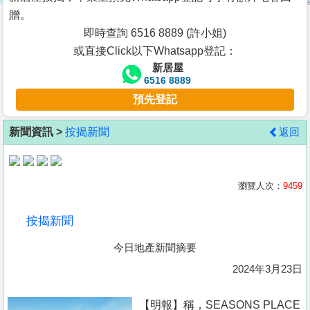
按
贈。
揭
即時查詢 6516 8889 (許小姐)
或直接Click以下Whatsapp登記：
地
新居屋
產
6516 8889
博
預先登記
客
新聞資訊 >
按揭新聞
返回
地
產
新
瀏覽人次：
9459
聞
按揭新聞
數
今日地產新聞摘要
據
公
2024年3月23日
佈
【明報】稱，SEASONS PLACE