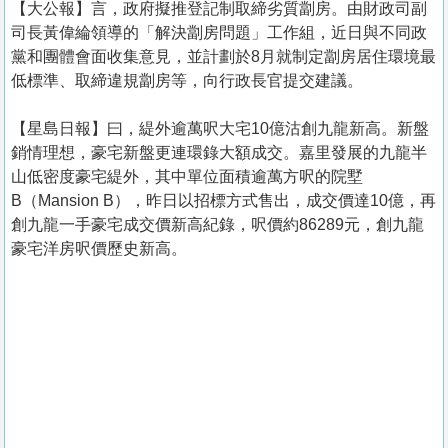
【大公報】言，政府擬推登記制取締劣質劏房。由財政司副
司長黃偉綸領導的「解決劏房問題」工作組，近日與不同政
黨和團體會面收集意見，並計劃於8月就制定劏房居住環境最
低標準、取締違規劏房等，向行政長官提交建議。
【星島日報】曰，緹外逾萬呎大宅10億沽創九龍新高。新盤
銷情理想，豪宅新盤更連環錄大額成交。嘉里發展的九龍半
山低密度豪宅緹外，其中單位面積逾萬方呎的院墅
B（Mansion B），昨日以招標方式售出，成交價達10億，再
創九龍一手豪宅成交價新高紀錄，呎價約86289元，創九龍
豪宅洋房呎價歷史新高。