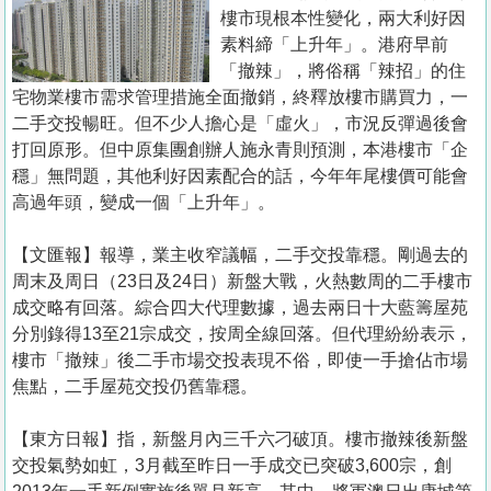
置
樓市現根本性變化，兩大利好因
業
素料締「上升年」。港府早前
「撤辣」，將俗稱「辣招」的住
手
宅物業樓市需求管理措施全面撤銷，終釋放樓市購買力，一
冊
二手交投暢旺。但不少人擔心是「虛火」，市況反彈過後會
打回原形。但中原集團創辦人施永青則預測，本港樓市「企
關
穩」無問題，其他利好因素配合的話，今年年尾樓價可能會
於
高過年頭，變成一個「上升年」。
我
們
【文匯報】報導，業主收窄議幅，二手交投靠穩。剛過去的
周末及周日（23日及24日）新盤大戰，火熱數周的二手樓市
成交略有回落。綜合四大代理數據，過去兩日十大藍籌屋苑
分別錄得13至21宗成交，按周全線回落。但代理紛紛表示，
樓市「撤辣」後二手市場交投表現不俗，即使一手搶佔市場
焦點，二手屋苑交投仍舊靠穩。
【東方日報】指，新盤月內三千六刁破頂。樓市撤辣後新盤
交投氣勢如虹，3月截至昨日一手成交已突破3,600宗，創