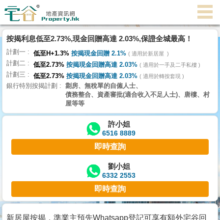
代
理
按揭利息低至2.73%,現金回贈高達 2.03%,保證全城最高！
主
計劃一
頁
低至H+1.3%
按揭現金回贈 2.1%
適用於新居屋
計劃二
低至2.73%
按揭現金回贈高達 2.03%
適用於一手及二手私樓
計劃三
搵
低至2.73%
按揭現金回贈高達 2.03%
適用於轉按套現
銀行特別按揭計劃
劏房、無稅單的自僱人士、
樓/
債務整合、資產審批(適合收入不足人士)、唐樓、村
成
屋等等
交
許小姐
6516 8889
業
即時查詢
主
放
劉小姐
6332 2553
盤
即時查詢
宅
谷
新居屋按揭，準業主預先Whatsapp登記可享有額外宅谷回