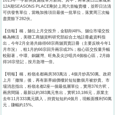
2013年一手新例實施後單月新高。其中，將軍澳日出康城第
12A期SEASONS PLACE剛於上周六首輪賣樓，並即日沽清
可供發售單位，當晚加推項目最後一批單位，落實周三次輪
盡賣餘下282伙。
【信報】稱，舖位上月交投升，金額削48%。舖位市場交投
略為轉活，美聯工商舖資料研究部綜合土地註冊處資料指
出，今年2月全港共錄得68宗商舖買賣註冊（主要反映今年1
月市況），較1月的66宗回升兩宗或3%；核心區交投量升幅
較顯著，中環、銅鑼灣、旺角及尖沙咀共4個核心區，2月錄
得16宗登記，按月急增一倍。
【明報】稱，粉嶺名都兩房383萬沽，4個月炒高50萬。政府
上月「撤辣」後，再有新界細價樓於短短數個月被炒貴。市
場消息指出，粉嶺名都2座一個最低層單位，實用376方呎，
兩房間隔，最新以約383萬元售出，實呎10,186元，原業主
去年11月333萬元購入，持貨短短約4個月，現帳面獲利50萬
元，賺幅約15%。