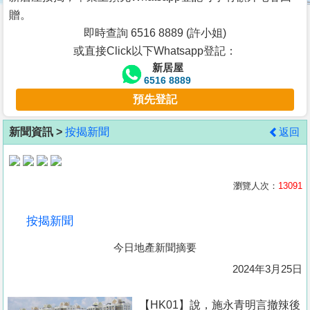
按
贈。
揭
即時查詢 6516 8889 (許小姐)
或直接Click以下Whatsapp登記：
地
新居屋
產
6516 8889
博
預先登記
客
新聞資訊 >
按揭新聞
返回
地
產
新
瀏覽人次：
13091
聞
按揭新聞
數
今日地產新聞摘要
據
公
2024年3月25日
佈
【HK01】說，施永青明言撤辣後