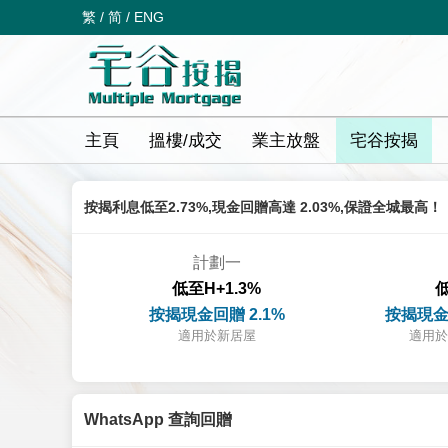
繁
/
简
/
ENG
主頁
搵樓/成交
業主放盤
宅谷按揭
按揭利息低至2.73%,現金回贈高達 2.03%,保證全城最高！
計劃一
低至H+1.3%
低
按揭現金回贈 2.1%
按揭現金
適用於新居屋
適用於
WhatsApp 查詢回贈