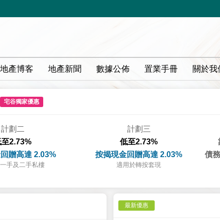
地產博客
地產新聞
數據公佈
置業手冊
關於我
宅谷獨家優惠
計劃二
計劃三
至2.73%
低至2.73%
回贈高達 2.03%
按揭現金回贈高達 2.03%
債務
一手及二手私樓
適用於轉按套現
最新優惠