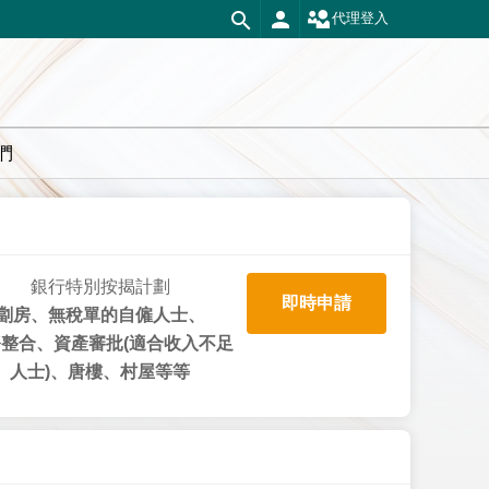
代理登入
們
銀行特別按揭計劃
即時申請
劏房、無稅單的自僱人士、
整合、資產審批(適合收入不足
人士)、唐樓、村屋等等