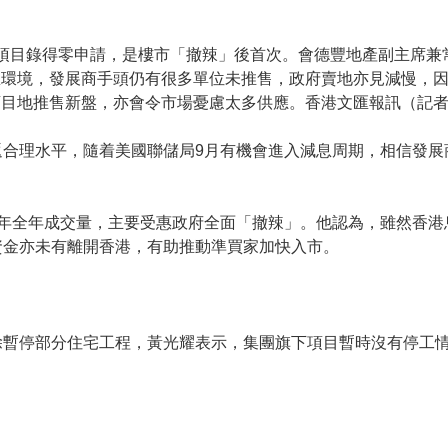
項目錄得零申請，是樓市「撤辣」後首次。會德豐地產副主席兼
息環境，發展商手頭仍有很多單位未推售，政府賣地亦見減慢，
目地推售新盤，亦會令市場憂慮太多供應。香港文匯報訊（記者
返合理水平，隨着美國聯儲局9月有機會進入減息周期，相信發展
去年全年成交量，主要受惠政府全面「撤辣」。他認為，雖然香港
資金亦未有離開香港，有助推動準買家加快入市。
除暫停部分住宅工程，黃光耀表示，集團旗下項目暫時沒有停工