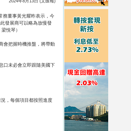
2024年8月13日 (文匯報)
常務董事黃光耀昨表示，今
因此發展商可以略為放慢發
 梁悅琴）
商會把握時機推盤，將帶動
息口未必會立即跟隨美國下
情況，每個項目都按照進度