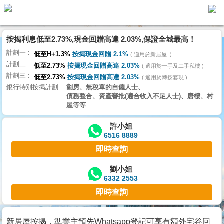
按揭利息低至2.73%,現金回贈高達 2.03%,保證全城最高！
主
計劃一
頁
低至H+1.3%
按揭現金回贈 2.1%
適用於新居屋
代
計劃二
理
低至2.73%
按揭現金回贈高達 2.03%
適用於一手及二手私樓
計劃三
搵
低至2.73%
按揭現金回贈高達 2.03%
適用於轉按套現
銀行特別按揭計劃
劏房、無稅單的自僱人士、
樓/
債務整合、資產審批(適合收入不足人士)、唐樓、村
成
屋等等
交
許小姐
6516 8889
業
即時查詢
主
放
劉小姐
6332 2553
盤
即時查詢
宅
谷
新居屋按揭，準業主預先Whatsapp登記可享有額外宅谷回