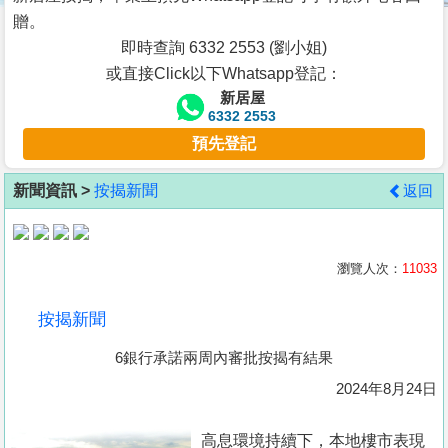
按
贈。
揭
即時查詢 6332 2553 (劉小姐)
或直接Click以下Whatsapp登記：
地
新居屋
產
6332 2553
博
預先登記
客
新聞資訊 >
按揭新聞
返回
地
產
新
瀏覽人次：
11033
聞
按揭新聞
數
6銀行承諾兩周內審批按揭有結果
據
公
2024年8月24日
佈
高息環境持續下，本地樓市表現