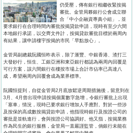
置
仍受壓，傳有銀行相繼收緊按揭
業
審批。金管局夥銀行公會成立聯
合「中小企融資專責小組」，並
手
要求銀行在合理時間內審批按揭貸款申請，現時有至少六間
冊
本地銀行承諾，以交齊文件計，按揭貸款審批目標於兩周內
有結果，讓申請樓宇按揭的市民「早點放心」。
關
於
金管局副總裁阮國恒昨表示，除了滙豐、中銀香港、渣打三
我
大發鈔行，恒生、工銀亞洲和東亞銀行都認為兩周內回覆是
們
可行方案，該六間銀行在樓按市場上合計市佔率已高達八
成，希望兩周內回覆會成為業界標準。
阮國恒提到，自從金管局2月底放鬆逆周期措施後，留意到在
3月、4月曾出現申請按揭個案數字急增，令銀行審批上出現
「塞車」情況，現時已要求銀行增加人手應對。對於一些涉
及按保的高成數按揭貸款申請，他指現時銀行及按證公司的
審批是並軌進行，會與按證公司協調好。他又指，按揭業務
作為民生的銀行服務，金管局一直嚴謹監管，倘銀行未能在