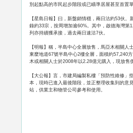
別起點高的市民起步階段或已瞄準居屋甚至首置
【星島日報】曰，新盤銷情穩，兩日沽約53伙。
錄約33宗，按周增加逾60%。其中，啟德海灣
列亦持續獲承接，過去兩日速沽7伙。
【明報】稱，半島中心全層放售，馬亞木相關人士
東麼地道67號半島中心2樓全層，面積約57,24
木或相關人士於2008年以2.28億元購入，現放售價
【大公報】言，市建局編製私樓「預防性維修」
本，現時已進入最後階段，並正整理收集到的意
站，供業主和物管公司參考和使用。