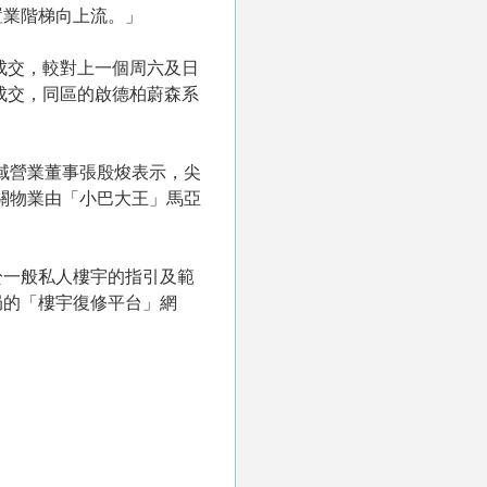
置業階梯向上流。」
成交，較對上一個周六及日
成交，同區的啟德柏蔚森系
域營業董事張殷焌表示，尖
有關物業由「小巴大王」馬亞
於一般私人樓宇的指引及範
局的「樓宇復修平台」網