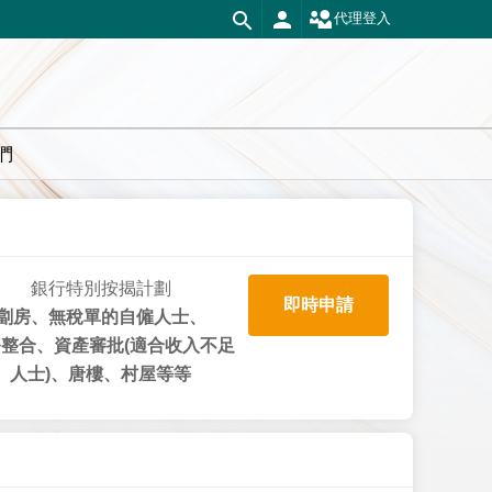
代理登入
們
銀行特別按揭計劃
即時申請
劏房、無稅單的自僱人士、
整合、資產審批(適合收入不足
人士)、唐樓、村屋等等