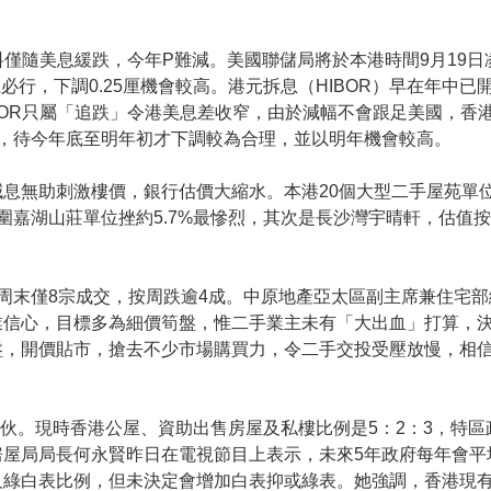
R料僅隨美息緩跌，今年P難減。美國聯儲局將於本港時間9月19
必行，下調0.25厘機會較高。港元拆息（HIBOR）早在年中
BOR只屬「追跌」令港美息差收窄，由於減幅不會跟足美國，香
，待今年底至明年初才下調較為合理，並以明年機會較高。
減息無助刺激樓價，銀行估價大縮水。本港20個大型二手屋苑單位
嘉湖山莊單位挫約5.7%最慘烈，其次是長沙灣宇晴軒，估值按月
本周末僅8宗成交，按周跌逾4成。中原地產亞太區副主席兼住宅
業信心，目標多為細價筍盤，惟二手業主未有「大出血」打算，
盤，開價貼市，搶去不少市場購買力，令二手交投受壓放慢，相
0伙。現時香港公屋、資助出售房屋及私樓比例是5：2：3，特
屋局局長何永賢昨日在電視節目上表示，未來5年政府每年會平均提
及綠白表比例，但未決定會增加白表抑或綠表。她強調，香港現