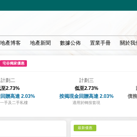
地產博客
地產新聞
數據公佈
置業手冊
關於我
宅谷獨家優惠
計劃二
計劃三
至2.73%
低至2.73%
回贈高達 2.03%
按揭現金回贈高達 2.03%
債務
一手及二手私樓
適用於轉按套現
最新優惠