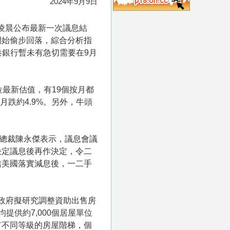
2024年9月9日
日凌晨公布最新一次議息結
已開始偷步回落，綜合分析指
港銀行暫未有急切需要在9月
最新估值，有19個按月都
跌約4.9%。另外，牛頭
部總裁陳永傑表示，議息會議
決定議息後再作決定，令二
信美國落實減息後，一二手
區政府擬研究調整資助出售房
供約7,000個居屋單位
有不同等級的房屋階梯，個