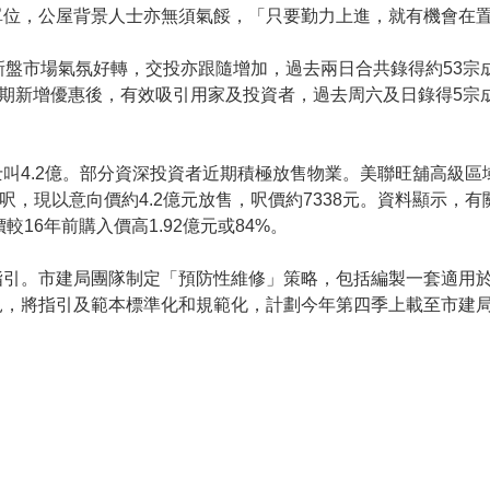
單位，公屋背景人士亦無須氣餒，「只要勤力上進，就有機會在
新盤市場氣氛好轉，交投亦跟隨增加，過去兩日合共錄得約53宗
第1期新增優惠後，有效吸引用家及投資者，過去周六及日錄得5宗
叫4.2億。部分資深投資者近期積極放售物業。美聯旺舖高級區
0方呎，現以意向價約4.2億元放售，呎價約7338元。資料顯示，
較16年前購入價高1.92億元或84%。
指引。市建局團隊制定「預防性維修」策略，包括編製一套適用
見，將指引及範本標準化和規範化，計劃今年第四季上載至市建