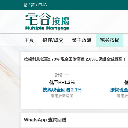
繁
/
简
/
ENG
主頁
搵樓/成交
業主放盤
宅谷按揭
按揭利息低至2.73%,現金回贈高達 2.03%,保證全城最高！
計劃一
低至H+1.3%
低
按揭現金回贈 2.1%
按揭現金
適用於新居屋
適用於
WhatsApp 查詢回贈