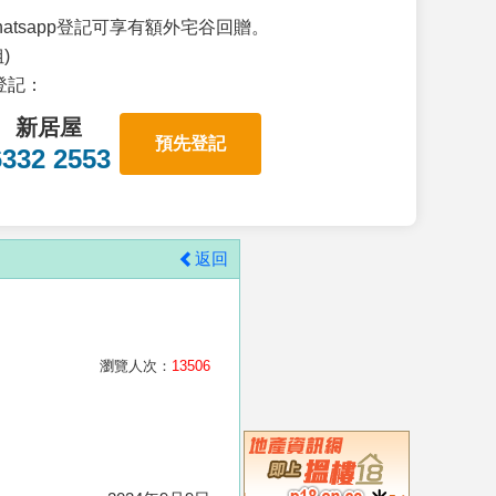
atsapp登記可享有額外宅谷回贈。
)
p登記：
新居屋
預先登記
6332 2553
返回
瀏覽人次：
13506