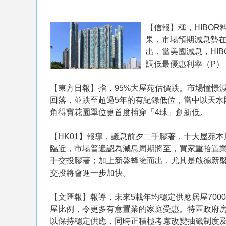
【信報】稱，HIBO
果，市場預期減息勢在
出，當美國減息，HI
調低最優惠利率（P）
【東方日報】指，95%大屋苑估價跌。市場憧憬
回落，並跌至超過5年的有紀錄低位，當中以天水圍
角得寶花園單位更首度插穿「4球」創新低。
【HK01】報導，議息前夕二手膠著，十大屋苑
臨近，市場普遍認為減息周期將至，買家重拾置
手交投膠著；加上新盤蜂擁而出，尤其是啟德新
交投將會進一步加快。
【文匯報】報導，未來5載年均穩定供應居屋700
屋比例，令更多有意置業的家庭受惠。特區政府房
以保持穩定供應，同時正積極考慮改變抽籤制度